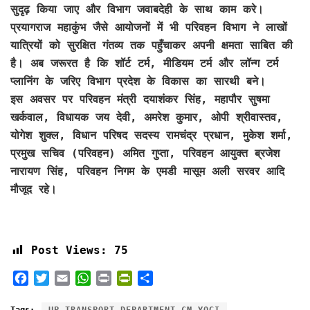
सुदृढ़ किया जाए और विभाग जवाबदेही के साथ काम करे।
प्रयागराज महाकुंभ जैसे आयोजनों में भी परिवहन विभाग ने लाखों
यात्रियों को सुरक्षित गंतव्य तक पहुँचाकर अपनी क्षमता साबित की
है। अब जरूरत है कि शॉर्ट टर्म, मीडियम टर्म और लॉन्ग टर्म
प्लानिंग के जरिए विभाग प्रदेश के विकास का सारथी बने।
इस अवसर पर परिवहन मंत्री दयाशंकर सिंह, महापौर सुषमा
खर्कवाल, विधायक जय देवी, अमरेश कुमार, ओपी श्रीवास्तव,
योगेश शुक्ल, विधान परिषद सदस्य रामचंद्र प्रधान, मुकेश शर्मा,
प्रमुख सचिव (परिवहन) अमित गुप्ता, परिवहन आयुक्त ब्रजेश
नारायण सिंह, परिवहन निगम के एमडी मासूम अली सरवर आदि
मौजूद रहे।
Post Views:
75
F
T
E
W
P
P
S
a
w
m
h
r
r
h
c
i
a
a
i
i
a