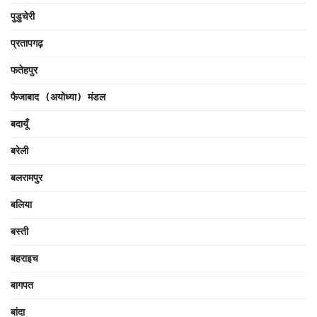
पुडुचेरी
प्रतापगढ़
फतेहपुर
फैजाबाद (अयोध्या) मंडल
बदायूँ
बरेली
बलरामपुर
बलिया
बस्ती
बहराइच
बागपत
बांदा