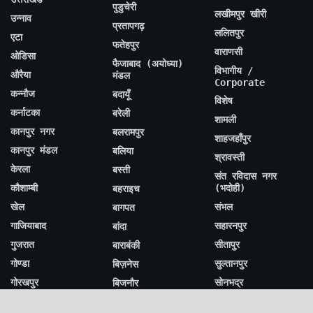
पुडुचेरी
लखीमपुर खीरी
उन्नाव
प्रतापगढ़
ललितपुर
एटा
फतेहपुर
वाराणसी
ओडिसा
फैजाबाद (अयोध्या)
विभागीय /
औरैया
मंडल
Corporate
कन्नौज
बदायूँ
विशेष
कर्नाटका
बरेली
शामली
कानपुर नगर
बलरामपुर
शाहजहाँपुर
कानपुर मंडल
बलिया
श्रावस्ती
केरला
बस्ती
संत रविदास नगर
कौशाम्बी
(भदोही)
बहराइच
खेल
संभल
बागपत
गाजियाबाद
सहारनपुर
बांदा
गुजरात
सीतापुर
बाराबंकी
गोण्डा
सुल्तानपुर
बिज़नेस
गोरखपुर
सोनभद्र
बिजनौर
गोरखपुर मंडल
स्वास्थ्य
बिहार