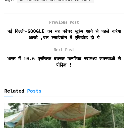
Tags:
UP TRANSPORT DEPARTMENT CM YOGI
e
t
i
t
n
n
r
b
t
l
s
t
t
e
o
e
A
F
Previous Post
o
r
p
r
k
p
i
नई दिल्ली-GOOGLE का यह फीचर भूकंप आने से पहले करेगा
e
अलर्ट ,बस स्मार्टफोन में एक्टिवेट हो ये
n
d
Next Post
l
भारत में 10.6 प्रतिशत वयस्क मानसिक स्वास्थ्य समस्याओं से
y
पीड़ित !
Related
Posts