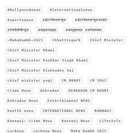
#Bollywoodnews
#internationalnews
#sportsnews
#इंटरनेशनलन्यूज
#इंटरनेशनलन्यूजअपडेट
#टेक्नोलॉजीन्यूज
#लाइफस्टाइल
#वास्तुशास्त्र #धर्मसमाचार
-Mahakumbh-2025
Chhattisgarh
Chief Minister
Chief Minister Dhami
Chief Minister Pushkar Singh Dhami
Chief Minister Vishnudev Sai
chief minister yogi
CM DHAMI
CM YOGI
Crime News
Dehradun
DEHRADUN CM DHAMI
Dehradun News
Entertainment NEWS
health news
INTERNATIONAL NEWS
KANNAUJ
Kannauj: Crime News
Kannauj News
Lifestyle
Lucknow
Lucknow News
Maha Kumbh 2025