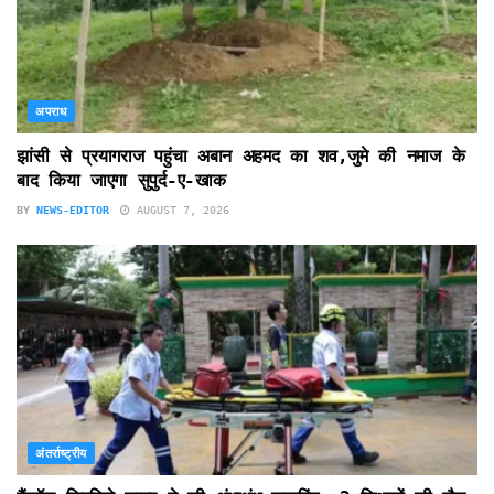
अपराध
झांसी से प्रयागराज पहुंचा अबान अहमद का शव,जुमे की नमाज के
बाद किया जाएगा सुपुर्द-ए-खाक
BY
NEWS-EDITOR
AUGUST 7, 2026
अंतर्राष्ट्रीय