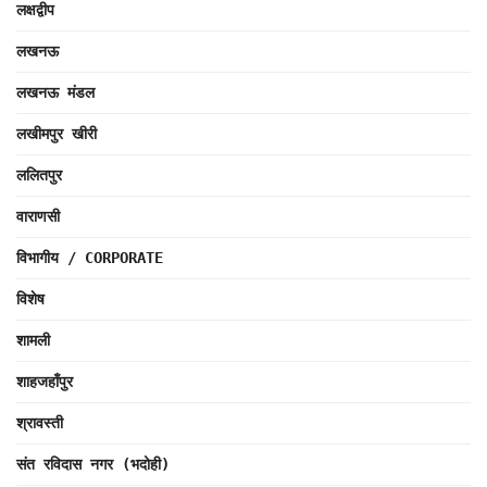
लक्षद्वीप
लखनऊ
लखनऊ मंडल
लखीमपुर खीरी
ललितपुर
वाराणसी
विभागीय / CORPORATE
विशेष
शामली
शाहजहाँपुर
श्रावस्ती
संत रविदास नगर (भदोही)