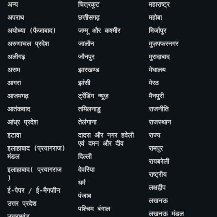
अन्य
चित्रकूट
महाराष्ट्र
अपराध
छत्तीसगढ़
महोबा
अयोध्या (फैजाबाद)
जम्मू और कश्मीर
मिर्जापुर
अरुणाचल प्रदेश
जालौन
मुज़फ्फरनगर
अलीगढ़
जौनपुर
मुरादाबाद
असम
झारखण्ड
मेघालय
आगरा
झांसी
मेरठ
आजमगढ़
ट्रेंडिंग न्यूज़
मैनपुरी
आतंकवाद
तमिलनाडु
राजनीति
आंध्र प्रदेश
तेलंगाना
राजस्थान
इटावा
दादरा और नगर हवेली
राज्य
एवं दमन और दीव
इलाहाबाद (प्रयागराज)
रामपुर
मंडल
दिल्ली
रायबरेली
इलाहाबाद( प्रयागराज
देवरिया
राष्ट्रीय
)
धर्म
लक्षद्वीप
ई-पेपर / ई-मैगज़ीन
पंजाब
लखनऊ
उत्तर प्रदेश
पश्चिम बंगाल
लखनऊ मंडल
उत्तराखंड