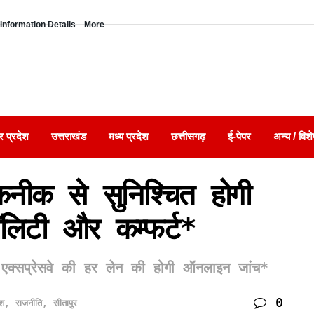
Information Details
More
र प्रदेश
उत्तराखंड
मध्य प्रदेश
छत्तीसगढ़
ई-पेपर
अन्य / विशे
ीक से सुनिश्चित होगी
वॉलिटी और कम्फर्ट*
गा एक्सप्रेसवे की हर लेन की होगी ऑनलाइन जांच*
0
ेश
,
राजनीति
,
सीतापुर