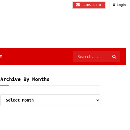
Login
SUBSCRIBE
ष
Archive By Months
Archive
By
Months