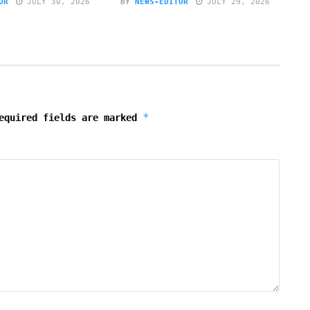
OR
JULY 30, 2026
BY
NEWS-EDITOR
JULY 29, 2026
*
equired fields are marked