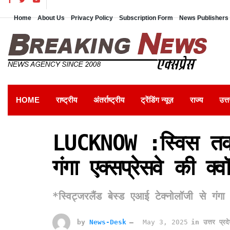
Home
About Us
Privacy Policy
Subscription Form
News Publishers 
HOME
राष्ट्रीय
अंतर्राष्ट्रीय
ट्रेंडिंग न्यूज़
राज्य
उत्त
LUCKNOW :स्विस तकन
गंगा एक्सप्रेसवे की क्
*स्विट्जरलैंड बेस्ड एआई टेक्नोलॉजी से गं
by
News-Desk
May 3, 2025
in
उत्तर प्रद