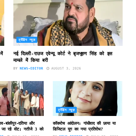
ट्रेंडिंग न्यूज़
ें
नई दिल्ली-राउज एवेन्यू कोर्ट ने बृजभूषण सिंह को इस
मामले में किया बरी
BY
NEWS-EDITOR
AUGUST 3, 2026
ट्रेंडिंग न्यूज़
ाव-बांकीपुर-दतिया और
कॉकरोच आंदोलन: गांधीवाद की छाया या
ले जा रहे वोट; नतीजे 3 को
डिजिटल युग का नया प्रतिरोध?