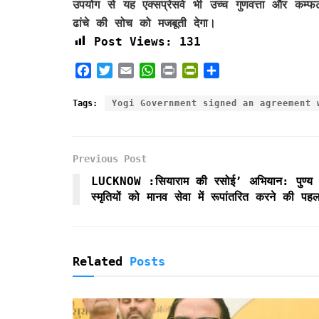
उपयोग से यह एक्सप्रेसवे भी उच्च गुणवत्ता और कम्
ढांचे की सोच को मजबूती देगा।
Post Views:
131
F
T
E
W
P
P
S
a
w
m
h
r
r
h
c
i
a
a
i
i
a
Tags:
Yogi Government signed an agreement 
e
t
i
t
n
n
r
b
t
l
s
t
t
e
o
e
A
F
Previous Post
o
r
p
r
k
p
i
LUCKNOW :सियाराम की रसोई’ अभियान: पुण्य
e
स्मृतियों को मानव सेवा में रूपांतरित करने की पह
n
d
l
y
Related
Posts