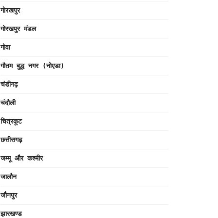
गोरखपुर
गोरखपुर मंडल
गोवा
गौतम बुद्ध नगर (नोएडा)
चंडीगढ़
चंदौली
चित्रकूट
छत्तीसगढ़
जम्मू और कश्मीर
जालौन
जौनपुर
झारखण्ड