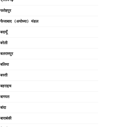
फतेहपुर
फैजाबाद (अयोध्या) मंडल
बदायूँ
बरेली
बलरामपुर
बलिया
बस्ती
बहराइच
बागपत
बांदा
बाराबंकी