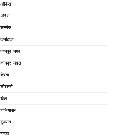
ओडिसा
औरैया
कन्नौज
कर्नाटका
कानपुर नगर
कानपुर मंडल
केरला
कौशाम्बी
खेल
गाजियाबाद
गुजरात
गोण्डा