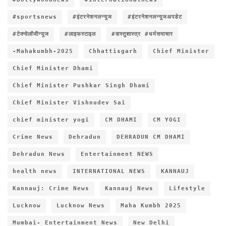
#sportsnews
#इंटरनेशनलन्यूज
#इंटरनेशनलन्यूजअपडेट
#टेक्नोलॉजीन्यूज
#लाइफस्टाइल
#वास्तुशास्त्र #धर्मसमाचार
-Mahakumbh-2025
Chhattisgarh
Chief Minister
Chief Minister Dhami
Chief Minister Pushkar Singh Dhami
Chief Minister Vishnudev Sai
chief minister yogi
CM DHAMI
CM YOGI
Crime News
Dehradun
DEHRADUN CM DHAMI
Dehradun News
Entertainment NEWS
health news
INTERNATIONAL NEWS
KANNAUJ
Kannauj: Crime News
Kannauj News
Lifestyle
Lucknow
Lucknow News
Maha Kumbh 2025
Mumbai- Entertainment News
New Delhi