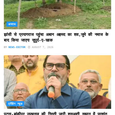
अपराध
झांसी से प्रयागराज पहुंचा अबान अहमद का शव,जुमे की नमाज के
बाद किया जाएगा सुपुर्द-ए-खाक
BY
NEWS-EDITOR
AUGUST 7, 2026
ट्रेंडिंग न्यूज़
पटना-बांकीपुर उपचुनाव की गिनती जारी,शुरुआती रुझान में प्रशांत