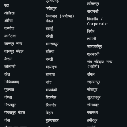
प्रतापगढ़
ललितपुर
एटा
फतेहपुर
वाराणसी
ओडिसा
फैजाबाद (अयोध्या)
विभागीय /
औरैया
मंडल
Corporate
कन्नौज
बदायूँ
विशेष
कर्नाटका
बरेली
शामली
कानपुर नगर
बलरामपुर
शाहजहाँपुर
कानपुर मंडल
बलिया
श्रावस्ती
केरला
बस्ती
संत रविदास नगर
कौशाम्बी
(भदोही)
बहराइच
खेल
संभल
बागपत
गाजियाबाद
सहारनपुर
बांदा
गुजरात
सीतापुर
बाराबंकी
गोण्डा
सुल्तानपुर
बिज़नेस
गोरखपुर
सोनभद्र
बिजनौर
गोरखपुर मंडल
स्वास्थ्य
बिहार
गोवा
हमीरपुर
बुलंदशहर