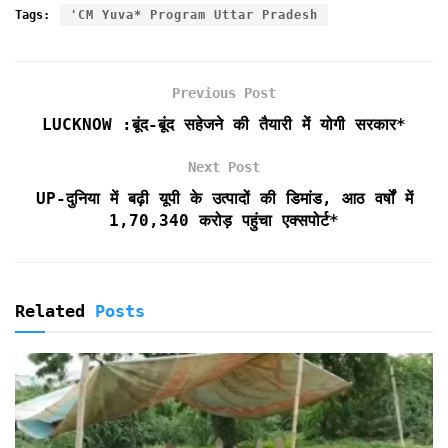
c
i
a
a
i
i
a
Tags:
'CM Yuva* Program Uttar Pradesh
e
t
i
t
n
n
r
b
t
l
s
t
t
e
o
e
A
F
Previous Post
o
r
p
r
k
p
i
LUCKNOW :बूंद-बूंद सहेजने की तैयारी में योगी सरकार*
e
n
Next Post
d
UP-दुनिया में बढ़ी यूपी के उत्पादों की डिमांड, आठ वर्षों में
l
1,70,340 करोड़ पहुंचा एक्सपोर्ट*
y
Related
Posts