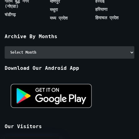
गौतम बुद्ध नगर
हरदोई
मणिपुर
(नोएडा)
हरियाणा
मथुरा
चंडीगढ़
हिमाचल प्रदेश
मध्य प्रदेश
Archive By Months
Archive
By
Months
Download Our Android App
Our Visitors