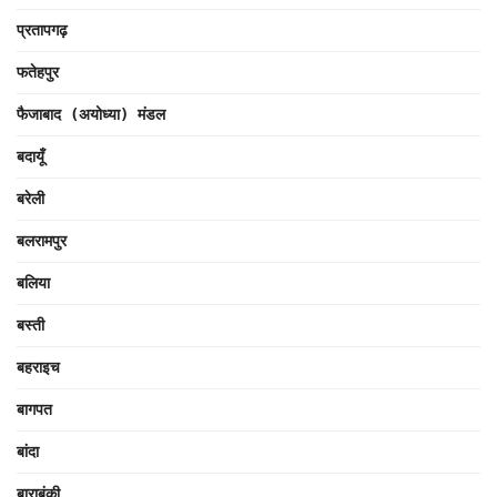
प्रतापगढ़
फतेहपुर
फैजाबाद (अयोध्या) मंडल
बदायूँ
बरेली
बलरामपुर
बलिया
बस्ती
बहराइच
बागपत
बांदा
बाराबंकी