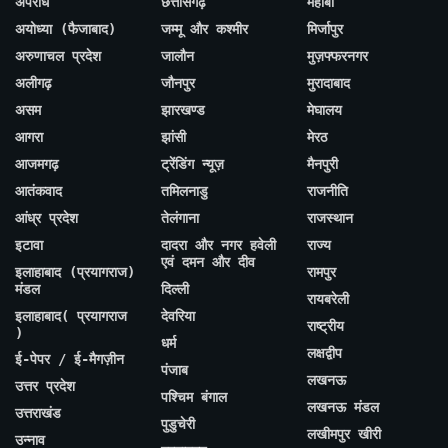
अपराध
छत्तीसगढ़
महोबा
अयोध्या (फैजाबाद)
जम्मू और कश्मीर
मिर्जापुर
अरुणाचल प्रदेश
जालौन
मुज़फ्फरनगर
अलीगढ़
जौनपुर
मुरादाबाद
असम
झारखण्ड
मेघालय
आगरा
झांसी
मेरठ
आजमगढ़
ट्रेंडिंग न्यूज़
मैनपुरी
आतंकवाद
तमिलनाडु
राजनीति
आंध्र प्रदेश
तेलंगाना
राजस्थान
इटावा
दादरा और नगर हवेली
राज्य
एवं दमन और दीव
इलाहाबाद (प्रयागराज)
रामपुर
मंडल
दिल्ली
रायबरेली
इलाहाबाद( प्रयागराज
देवरिया
राष्ट्रीय
)
धर्म
लक्षद्वीप
ई-पेपर / ई-मैगज़ीन
पंजाब
लखनऊ
उत्तर प्रदेश
पश्चिम बंगाल
लखनऊ मंडल
उत्तराखंड
पुडुचेरी
लखीमपुर खीरी
उन्नाव