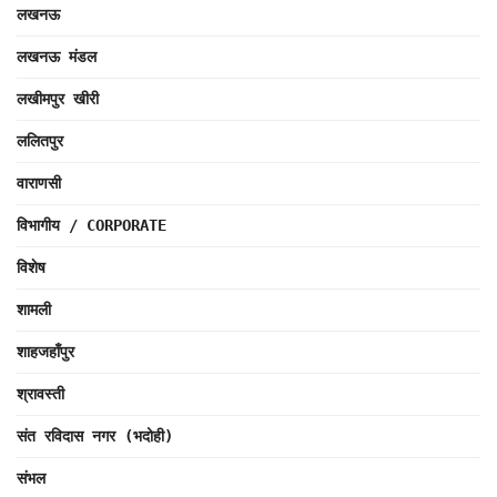
लखनऊ
लखनऊ मंडल
लखीमपुर खीरी
ललितपुर
वाराणसी
विभागीय / CORPORATE
विशेष
शामली
शाहजहाँपुर
श्रावस्ती
संत रविदास नगर (भदोही)
संभल