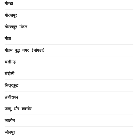
गोण्डा
गोरखपुर
गोरखपुर मंडल
गोवा
गौतम बुद्ध नगर (नोएडा)
चंडीगढ़
चंदौली
चित्रकूट
छत्तीसगढ़
जम्मू और कश्मीर
जालौन
जौनपुर