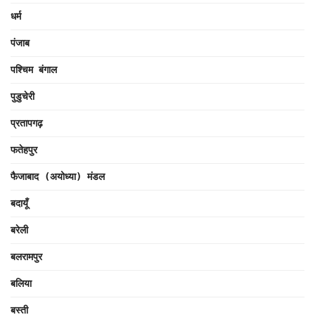
धर्म
पंजाब
पश्चिम बंगाल
पुडुचेरी
प्रतापगढ़
फतेहपुर
फैजाबाद (अयोध्या) मंडल
बदायूँ
बरेली
बलरामपुर
बलिया
बस्ती