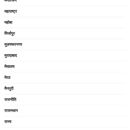
मनोरंजन
महाराष्ट्र
महोबा
मिर्जापुर
मुज़फ्फरनगर
मुरादाबाद
मेघालय
मेरठ
मैनपुरी
राजनीति
राजस्थान
राज्य