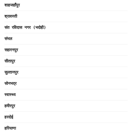
शाहजहाँपुर
श्रावस्ती
संत रविदास नगर (भदोही)
संभल
सहारनपुर
सीतापुर
सुल्तानपुर
सोनभद्र
स्वास्थ्य
हमीरपुर
हरदोई
हरियाणा