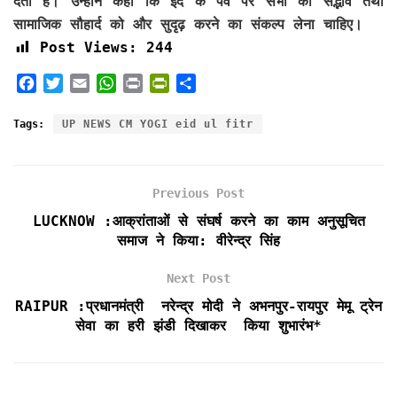
देता है। उन्होंने कहा कि ईद के पर्व पर सभी को स‌द्भाव तथा
सामाजिक सौहार्द को और सुदृढ़ करने का संकल्प लेना चाहिए।
Post Views:
244
F
T
E
W
P
P
S
a
w
m
h
r
r
h
c
i
a
a
i
i
a
Tags:
UP NEWS CM YOGI eid ul fitr
e
t
i
t
n
n
r
b
t
l
s
t
t
e
o
e
A
F
Previous Post
o
r
p
r
k
p
i
LUCKNOW :आक्रांताओं से संघर्ष करने का काम अनुसूचित
e
समाज ने किया: वीरेन्द्र सिंह
n
d
Next Post
l
RAIPUR :प्रधानमंत्री नरेन्द्र मोदी ने अभनपुर-रायपुर मेमू ट्रेन
y
सेवा का हरी झंडी दिखाकर किया शुभारंभ*