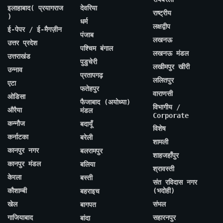
इलाहाबाद( प्रयागराज
देवरिया
राष्ट्रीय
)
धर्म
लक्षद्वीप
ई-पेपर / ई-मैगज़ीन
पंजाब
लखनऊ
उत्तर प्रदेश
पश्चिम बंगाल
लखनऊ मंडल
उत्तराखंड
पुडुचेरी
लखीमपुर खीरी
उन्नाव
प्रतापगढ़
ललितपुर
एटा
फतेहपुर
वाराणसी
ओडिसा
फैजाबाद (अयोध्या)
विभागीय /
औरैया
मंडल
Corporate
कन्नौज
बदायूँ
विशेष
कर्नाटका
बरेली
शामली
कानपुर नगर
बलरामपुर
शाहजहाँपुर
कानपुर मंडल
बलिया
श्रावस्ती
केरला
बस्ती
संत रविदास नगर
कौशाम्बी
(भदोही)
बहराइच
खेल
संभल
बागपत
गाजियाबाद
सहारनपुर
बांदा