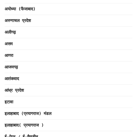
अयोध्या (फैजाबाद)
अरुणाचल प्रदेश
अलीगढ़
असम
आगरा
आजमगढ़
आतंकवाद
आंध्र प्रदेश
इटावा
इलाहाबाद (प्रयागराज) मंडल
इलाहाबाद( प्रयागराज )
ई-पेपर / ई-मैगज़ीन