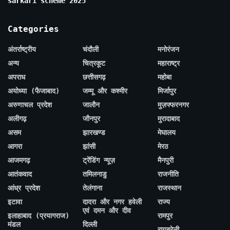
sarkari scheme 2025
Categories
अंतर्राष्ट्रीय
चंदौली
मनोरंजन
अन्य
चित्रकूट
महाराष्ट्र
अपराध
छत्तीसगढ़
महोबा
अयोध्या (फैजाबाद)
जम्मू और कश्मीर
मिर्जापुर
अरुणाचल प्रदेश
जालौन
मुज़फ्फरनगर
अलीगढ़
जौनपुर
मुरादाबाद
असम
झारखण्ड
मेघालय
आगरा
झांसी
मेरठ
आजमगढ़
ट्रेंडिंग न्यूज़
मैनपुरी
आतंकवाद
तमिलनाडु
राजनीति
आंध्र प्रदेश
तेलंगाना
राजस्थान
इटावा
दादरा और नगर हवेली
राज्य
एवं दमन और दीव
इलाहाबाद (प्रयागराज)
रामपुर
मंडल
दिल्ली
रायबरेली