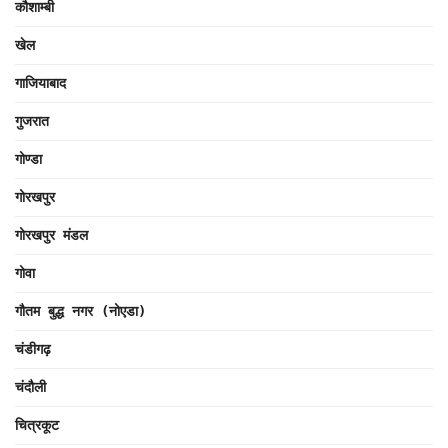
कौशाम्बी
खेल
गाजियाबाद
गुजरात
गोण्डा
गोरखपुर
गोरखपुर मंडल
गोवा
गौतम बुद्ध नगर (नोएडा)
चंडीगढ़
चंदौली
चित्रकूट