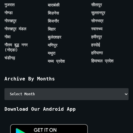
गुजरात
सीतापुर
बाराबंकी
गोण्डा
सुल्तानपुर
बिज़नेस
गोरखपुर
सोनभद्र
बिजनौर
गोरखपुर मंडल
स्वास्थ्य
बिहार
गोवा
हमीरपुर
बुलंदशहर
गौतम बुद्ध नगर
हरदोई
मणिपुर
(नोएडा)
हरियाणा
मथुरा
चंडीगढ़
हिमाचल प्रदेश
मध्य प्रदेश
Archive By Months
Archive
By
Months
Download Our Android App