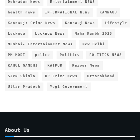
Dehradun News
Entertainment NEWS
health news
INTERNATIONAL NEWS
KANNAUJ
Kannauj: Crime News
Kannauj News
Lifestyle
Lucknow
Lucknow News
Maha Kumbh 2025
Mumbai- Entertainment News
New Delhi
PM MODI
police
Politics
POLITICS NEWS
RAHUL GANDHI
RAIPUR
Raipur News
SJVN Shimla
UP Crime News
Uttarakhand
Uttar Pradesh
Yogi Government
About Us