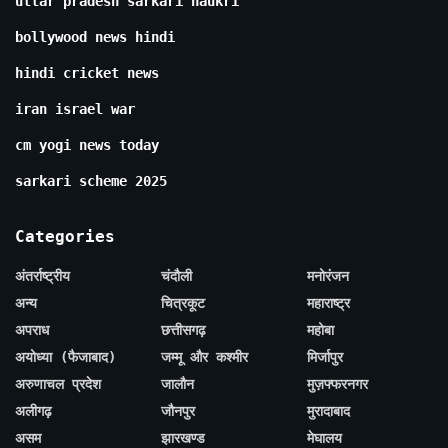
uttar pradesh sarkari naukri
bollywood news hindi
hindi cricket news
iran israel war
cm yogi news today
sarkari scheme 2025
Categories
अंतर्राष्ट्रीय
चंदौली
मनोरंजन
अन्य
चित्रकूट
महाराष्ट्र
अपराध
छत्तीसगढ़
महोबा
अयोध्या (फैजाबाद)
जम्मू और कश्मीर
मिर्जापुर
अरुणाचल प्रदेश
जालौन
मुज़फ्फरनगर
अलीगढ़
जौनपुर
मुरादाबाद
असम
झारखण्ड
मेघालय