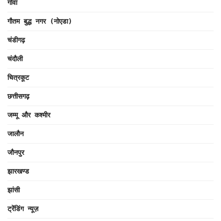
गोवा
गौतम बुद्ध नगर (नोएडा)
चंडीगढ़
चंदौली
चित्रकूट
छत्तीसगढ़
जम्मू और कश्मीर
जालौन
जौनपुर
झारखण्ड
झांसी
ट्रेंडिंग न्यूज़