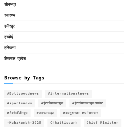
सोनभद्र
स्वास्थ्य
हमीरपुर
हरदोई
हरियाणा
हिमाचल प्रदेश
Browse by Tags
#Bollywoodnews
#internationalnews
#sportsnews
#इंटरनेशनलन्यूज
#इंटरनेशनलन्यूजअपडेट
#टेक्नोलॉजीन्यूज
#लाइफस्टाइल
#वास्तुशास्त्र #धर्मसमाचार
-Mahakumbh-2025
Chhattisgarh
Chief Minister