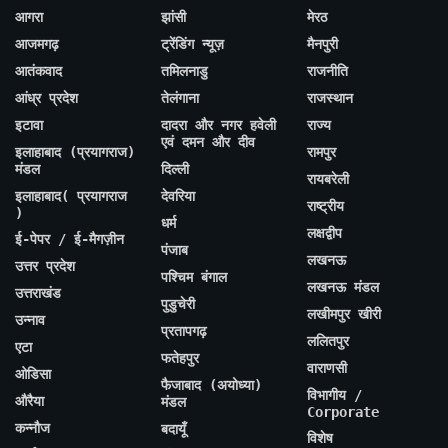
आगरा
झांसी
मेरठ
आजमगढ़
ट्रेंडिंग न्यूज़
मैनपुरी
आतंकवाद
तमिलनाडु
राजनीति
आंध्र प्रदेश
तेलंगाना
राजस्थान
इटावा
दादरा और नगर हवेली
राज्य
एवं दमन और दीव
इलाहाबाद (प्रयागराज)
रामपुर
मंडल
दिल्ली
रायबरेली
इलाहाबाद( प्रयागराज
देवरिया
राष्ट्रीय
)
धर्म
लक्षद्वीप
ई-पेपर / ई-मैगज़ीन
पंजाब
लखनऊ
उत्तर प्रदेश
पश्चिम बंगाल
लखनऊ मंडल
उत्तराखंड
पुडुचेरी
लखीमपुर खीरी
उन्नाव
प्रतापगढ़
ललितपुर
एटा
फतेहपुर
वाराणसी
ओडिसा
फैजाबाद (अयोध्या)
विभागीय /
औरैया
मंडल
Corporate
कन्नौज
बदायूँ
विशेष