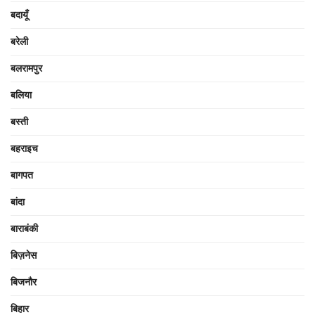
बदायूँ
बरेली
बलरामपुर
बलिया
बस्ती
बहराइच
बागपत
बांदा
बाराबंकी
बिज़नेस
बिजनौर
बिहार