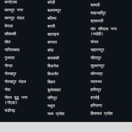
कर्नाटका
बरेली
शामली
कानपुर नगर
बलरामपुर
शाहजहाँपुर
कानपुर मंडल
बलिया
श्रावस्ती
केरला
बस्ती
संत रविदास नगर
कौशाम्बी
(भदोही)
बहराइच
खेल
संभल
बागपत
गाजियाबाद
सहारनपुर
बांदा
गुजरात
सीतापुर
बाराबंकी
गोण्डा
सुल्तानपुर
बिज़नेस
गोरखपुर
सोनभद्र
बिजनौर
गोरखपुर मंडल
स्वास्थ्य
बिहार
गोवा
हमीरपुर
बुलंदशहर
गौतम बुद्ध नगर
हरदोई
मणिपुर
(नोएडा)
हरियाणा
मथुरा
चंडीगढ़
हिमाचल प्रदेश
मध्य प्रदेश
Archive By Months