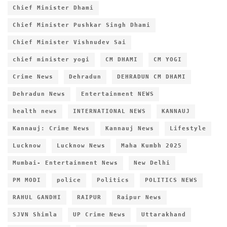
Chief Minister Dhami
Chief Minister Pushkar Singh Dhami
Chief Minister Vishnudev Sai
chief minister yogi
CM DHAMI
CM YOGI
Crime News
Dehradun
DEHRADUN CM DHAMI
Dehradun News
Entertainment NEWS
health news
INTERNATIONAL NEWS
KANNAUJ
Kannauj: Crime News
Kannauj News
Lifestyle
Lucknow
Lucknow News
Maha Kumbh 2025
Mumbai- Entertainment News
New Delhi
PM MODI
police
Politics
POLITICS NEWS
RAHUL GANDHI
RAIPUR
Raipur News
SJVN Shimla
UP Crime News
Uttarakhand