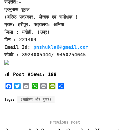
संप्रति:-
प्रभुनाथ शुक्ल
(बरिष्ठ पत्रकार, लेखक एवं समीक्षक )
ग्राम: हरीपुर, पत्रालय: अभिया
जिला : भदोही, (उप्र)
पिन : 221404
Email Id:
pnshukla6@gmail.com
संपर्क : 8924005444/ 9450254645
Post Views:
188
F
T
E
W
P
P
S
a
w
m
h
r
r
h
c
i
a
a
i
i
a
Tags:
(साहित्य और बुकर)
e
t
i
t
n
n
r
b
t
l
s
t
t
e
o
e
A
F
Previous Post
o
r
p
r