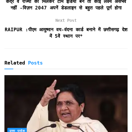
k
p
i
केंद्र व राज्यों को मिलकर टीम इंडिया बने तो कोई लक्ष्य असंभव
e
नहीं -विज़न 2047 अपनें डेडलाइन से बहुत पहले पूर्ण होगा
n
d
Next Post
l
RAIPUR :पीएम आयुष्मान वय-वंदना कार्ड बनाने में छत्तीसगढ़ देश
y
में 5वें स्थान पर*
Related
Posts
उत्तर प्रदेश