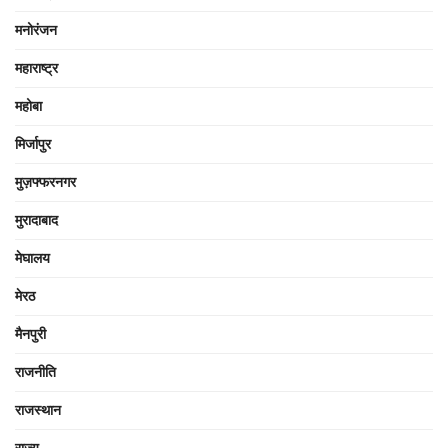
मनोरंजन
महाराष्ट्र
महोबा
मिर्जापुर
मुज़फ्फरनगर
मुरादाबाद
मेघालय
मेरठ
मैनपुरी
राजनीति
राजस्थान
राज्य