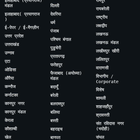
इलाहाबाद (प्रयागराज)
रामपुर
मंडल
दिल्ली
रायबरेली
इलाहाबाद( प्रयागराज
देवरिया
राष्ट्रीय
)
धर्म
लक्षद्वीप
ई-पेपर / ई-मैगज़ीन
पंजाब
लखनऊ
उत्तर प्रदेश
पश्चिम बंगाल
लखनऊ मंडल
उत्तराखंड
पुडुचेरी
लखीमपुर खीरी
उन्नाव
प्रतापगढ़
ललितपुर
एटा
फतेहपुर
वाराणसी
ओडिसा
फैजाबाद (अयोध्या)
विभागीय /
औरैया
मंडल
Corporate
कन्नौज
बदायूँ
विशेष
कर्नाटका
बरेली
शामली
कानपुर नगर
बलरामपुर
शाहजहाँपुर
कानपुर मंडल
बलिया
श्रावस्ती
केरला
बस्ती
संत रविदास नगर
कौशाम्बी
(भदोही)
बहराइच
खेल
संभल
बागपत