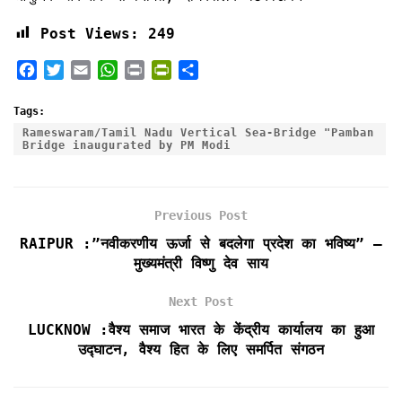
Post Views:
249
F
T
E
W
P
P
S
a
w
m
h
r
r
h
c
i
a
a
i
i
a
Tags:
e
t
i
t
n
n
r
Rameswaram/Tamil Nadu Vertical Sea-Bridge "Pamban
Bridge inaugurated by PM Modi
b
t
l
s
t
t
e
o
e
A
F
o
r
p
r
k
p
i
Previous Post
e
RAIPUR :”नवीकरणीय ऊर्जा से बदलेगा प्रदेश का भविष्य” —
n
मुख्यमंत्री विष्णु देव साय
d
l
Next Post
y
LUCKNOW :वैश्य समाज भारत के केंद्रीय कार्यालय का हुआ
उद्घाटन, वैश्य हित के लिए समर्पित संगठन