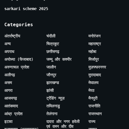
sarkari scheme 2025
Categories
अंतर्राष्ट्रीय
चंदौली
मनोरंजन
अन्य
चित्रकूट
महाराष्ट्र
अपराध
छत्तीसगढ़
महोबा
अयोध्या (फैजाबाद)
जम्मू और कश्मीर
मिर्जापुर
अरुणाचल प्रदेश
जालौन
मुज़फ्फरनगर
अलीगढ़
जौनपुर
मुरादाबाद
असम
झारखण्ड
मेघालय
आगरा
झांसी
मेरठ
आजमगढ़
ट्रेंडिंग न्यूज़
मैनपुरी
आतंकवाद
तमिलनाडु
राजनीति
आंध्र प्रदेश
तेलंगाना
राजस्थान
इटावा
दादरा और नगर हवेली
राज्य
एवं दमन और दीव