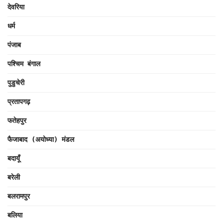
देवरिया
धर्म
पंजाब
पश्चिम बंगाल
पुडुचेरी
प्रतापगढ़
फतेहपुर
फैजाबाद (अयोध्या) मंडल
बदायूँ
बरेली
बलरामपुर
बलिया