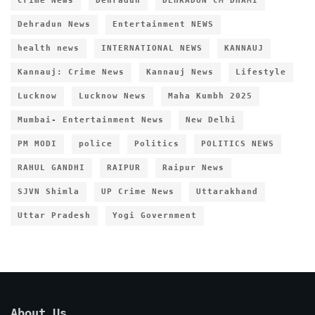
Crime News
Dehradun
DEHRADUN CM DHAMI
Dehradun News
Entertainment NEWS
health news
INTERNATIONAL NEWS
KANNAUJ
Kannauj: Crime News
Kannauj News
Lifestyle
Lucknow
Lucknow News
Maha Kumbh 2025
Mumbai- Entertainment News
New Delhi
PM MODI
police
Politics
POLITICS NEWS
RAHUL GANDHI
RAIPUR
Raipur News
SJVN Shimla
UP Crime News
Uttarakhand
Uttar Pradesh
Yogi Government
About Us