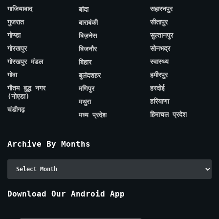
गाजियाबाद
सहारनपुर
बांदा
गुजरात
सीतापुर
बाराबंकी
गोण्डा
सुल्तानपुर
बिज़नेस
गोरखपुर
सोनभद्र
बिजनौर
गोरखपुर मंडल
स्वास्थ्य
बिहार
गोवा
हमीरपुर
बुलंदशहर
गौतम बुद्ध नगर
हरदोई
मणिपुर
(नोएडा)
हरियाणा
मथुरा
चंडीगढ़
हिमाचल प्रदेश
मध्य प्रदेश
Archive By Months
Archive
By
Months
Download Our Android App