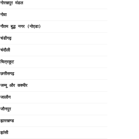
गोरखपुर मंडल
गोवा
गौतम बुद्ध नगर (नोएडा)
चंडीगढ़
चंदौली
चित्रकूट
छत्तीसगढ़
जम्मू और कश्मीर
जालौन
जौनपुर
झारखण्ड
झांसी