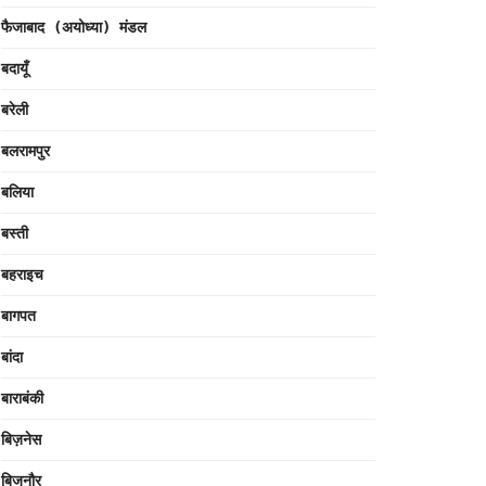
फैजाबाद (अयोध्या) मंडल
बदायूँ
बरेली
बलरामपुर
बलिया
बस्ती
बहराइच
बागपत
बांदा
बाराबंकी
बिज़नेस
बिजनौर