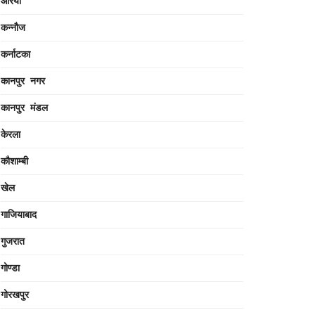
औरैया
कन्नौज
कर्नाटका
कानपुर नगर
कानपुर मंडल
केरला
कौशाम्बी
खेल
गाजियाबाद
गुजरात
गोण्डा
गोरखपुर