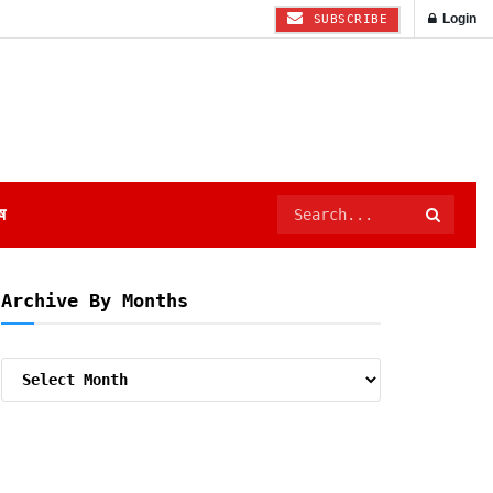
Login
SUBSCRIBE
ष
Archive By Months
Archive
By
Months