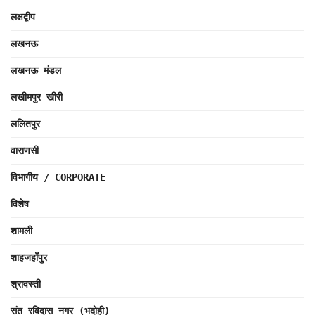
लक्षद्वीप
लखनऊ
लखनऊ मंडल
लखीमपुर खीरी
ललितपुर
वाराणसी
विभागीय / CORPORATE
विशेष
शामली
शाहजहाँपुर
श्रावस्ती
संत रविदास नगर (भदोही)