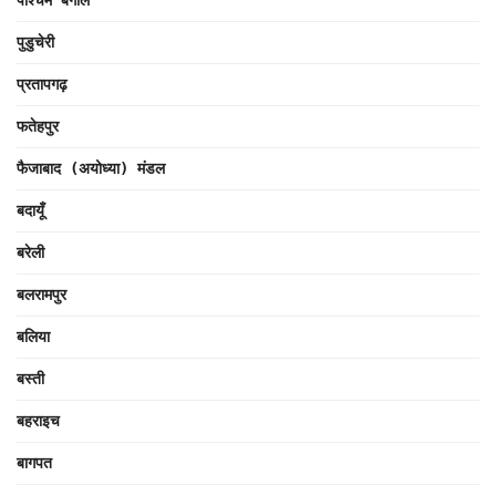
पश्चिम बंगाल
पुडुचेरी
प्रतापगढ़
फतेहपुर
फैजाबाद (अयोध्या) मंडल
बदायूँ
बरेली
बलरामपुर
बलिया
बस्ती
बहराइच
बागपत