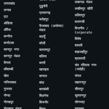
लखनऊ मंडल
उत्तराखंड
पुडुचेरी
लखीमपुर खीरी
उन्नाव
प्रतापगढ़
ललितपुर
एटा
फतेहपुर
वाराणसी
ओडिसा
फैजाबाद (अयोध्या)
विभागीय /
औरैया
मंडल
Corporate
कन्नौज
बदायूँ
विशेष
कर्नाटका
बरेली
शामली
कानपुर नगर
बलरामपुर
शाहजहाँपुर
कानपुर मंडल
बलिया
श्रावस्ती
केरला
बस्ती
संत रविदास नगर
कौशाम्बी
(भदोही)
बहराइच
खेल
संभल
बागपत
गाजियाबाद
सहारनपुर
बांदा
गुजरात
सीतापुर
बाराबंकी
गोण्डा
सुल्तानपुर
बिज़नेस
गोरखपुर
सोनभद्र
बिजनौर
गोरखपुर मंडल
स्वास्थ्य
बिहार