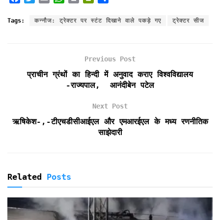
a
w
m
h
r
r
h
c
i
a
a
i
i
a
Tags:
कन्नौज: ट्रेक्टर पर स्टंट दिखाने वाले पकड़े गए
ट्रेक्टर सीज
e
t
i
t
n
n
r
b
t
l
s
t
t
e
o
e
A
F
Previous Post
o
r
p
r
k
p
i
प्राचीन ग्रंथों का हिन्दी में अनुवाद कराए विश्वविद्यालय
e
-राज्यपाल, आनंदीबेन पटेल
n
d
Next Post
l
ऋषिकेश-,-टीएचडीसीआईएल और एमआरईएल के मध्य रणनीतिक
y
साझेदारी
Related
Posts