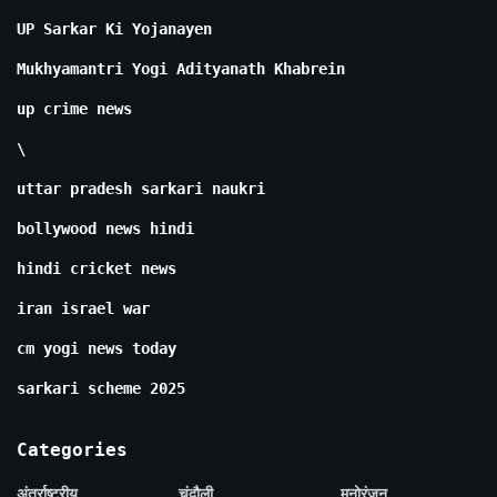
UP Sarkar Ki Yojanayen
Mukhyamantri Yogi Adityanath Khabrein
up crime news
\
uttar pradesh sarkari naukri
bollywood news hindi
hindi cricket news
iran israel war
cm yogi news today
sarkari scheme 2025
Categories
अंतर्राष्ट्रीय
चंदौली
मनोरंजन