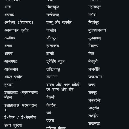
अन्य
चित्रकूट
महाराष्ट्र
अपराध
छत्तीसगढ़
महोबा
अयोध्या (फैजाबाद)
जम्मू और कश्मीर
मिर्जापुर
अरुणाचल प्रदेश
जालौन
मुज़फ्फरनगर
अलीगढ़
जौनपुर
मुरादाबाद
असम
झारखण्ड
मेघालय
आगरा
झांसी
मेरठ
आजमगढ़
ट्रेंडिंग न्यूज़
मैनपुरी
आतंकवाद
तमिलनाडु
राजनीति
आंध्र प्रदेश
तेलंगाना
राजस्थान
इटावा
दादरा और नगर हवेली
राज्य
एवं दमन और दीव
इलाहाबाद (प्रयागराज)
रामपुर
मंडल
दिल्ली
रायबरेली
इलाहाबाद( प्रयागराज
देवरिया
राष्ट्रीय
)
धर्म
लक्षद्वीप
ई-पेपर / ई-मैगज़ीन
पंजाब
लखनऊ
उत्तर प्रदेश
पश्चिम बंगाल