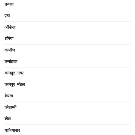
उन्नाव
एटा
ओडिसा
औरैया
कन्नौज
कर्नाटका
कानपुर नगर
कानपुर मंडल
केरला
कौशाम्बी
खेल
गाजियाबाद