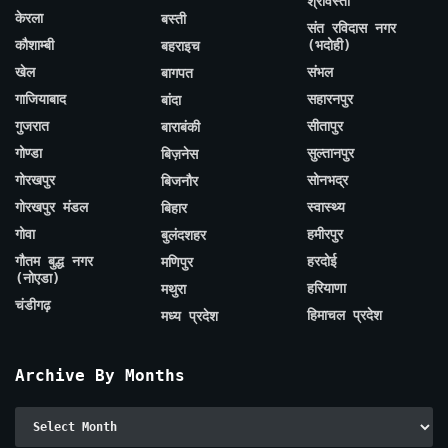
श्रावस्ती
केरला
बस्ती
संत रविदास नगर
कौशाम्बी
(भदोही)
बहराइच
खेल
संभल
बागपत
गाजियाबाद
सहारनपुर
बांदा
गुजरात
सीतापुर
बाराबंकी
गोण्डा
सुल्तानपुर
बिज़नेस
गोरखपुर
सोनभद्र
बिजनौर
गोरखपुर मंडल
स्वास्थ्य
बिहार
गोवा
हमीरपुर
बुलंदशहर
गौतम बुद्ध नगर
हरदोई
मणिपुर
(नोएडा)
हरियाणा
मथुरा
चंडीगढ़
हिमाचल प्रदेश
मध्य प्रदेश
Archive By Months
Archive
By