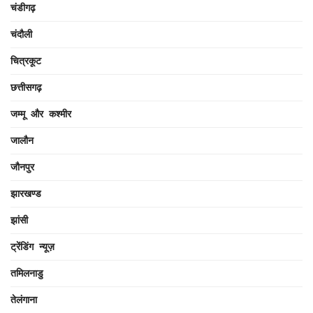
चंडीगढ़
चंदौली
चित्रकूट
छत्तीसगढ़
जम्मू और कश्मीर
जालौन
जौनपुर
झारखण्ड
झांसी
ट्रेंडिंग न्यूज़
तमिलनाडु
तेलंगाना