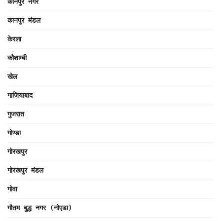
कानपुर नगर
कानपुर मंडल
केरला
कौशाम्बी
खेल
गाजियाबाद
गुजरात
गोण्डा
गोरखपुर
गोरखपुर मंडल
गोवा
गौतम बुद्ध नगर (नोएडा)