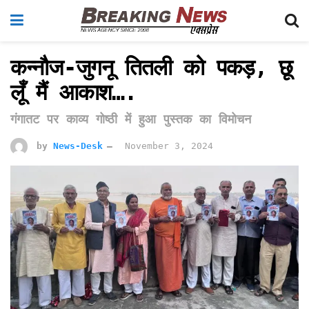
कन्नौज-जुगनू तितली को पकड़, छू
लूँ मैं आकाश….
गंगातट पर काव्य गोष्ठी में हुआ पुस्तक का विमोचन
by
News-Desk
November 3, 2024