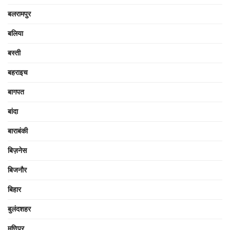
बलरामपुर
बलिया
बस्ती
बहराइच
बागपत
बांदा
बाराबंकी
बिज़नेस
बिजनौर
बिहार
बुलंदशहर
मणिपुर