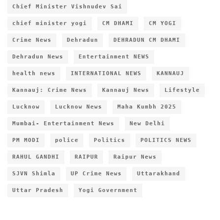
Chief Minister Vishnudev Sai
chief minister yogi
CM DHAMI
CM YOGI
Crime News
Dehradun
DEHRADUN CM DHAMI
Dehradun News
Entertainment NEWS
health news
INTERNATIONAL NEWS
KANNAUJ
Kannauj: Crime News
Kannauj News
Lifestyle
Lucknow
Lucknow News
Maha Kumbh 2025
Mumbai- Entertainment News
New Delhi
PM MODI
police
Politics
POLITICS NEWS
RAHUL GANDHI
RAIPUR
Raipur News
SJVN Shimla
UP Crime News
Uttarakhand
Uttar Pradesh
Yogi Government