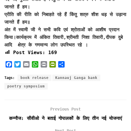
जानते हैं हम।
प्रीति की रीति को निबाहते रहे हैं किंतु शत्रु शीश धड़ से उड़ाना
जानते हैं हम॥
अंत में स्वामी जी ने सभी कवि एवं श्रोताओं को आशीष प्रदान
किया।कार्यक्रम में अंकित तिवारी,श्रीमती निशा तिवारी,दीपक दुबे
आदि क्षेत्र के गणमान्य लोग उपस्थित रहे ।
Post Views:
169
F
T
E
W
P
P
S
a
w
m
h
r
r
h
c
i
a
a
i
i
a
Tags:
book release
Kannauj Ganga bank
e
t
i
t
n
n
r
poetry symposium
b
t
l
s
t
t
e
o
e
A
F
o
r
p
r
k
p
i
Previous Post
e
कन्नौज: सीवीओ ने बताई गोपालकों के लिए तीन नई योजनाएं
n
d
Next Post