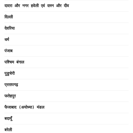
दादरा और नगर हवेली एवं दमन और दीव
दिल्ली
देवरिया
धर्म
पंजाब
पश्चिम बंगाल
पुडुचेरी
प्रतापगढ़
फतेहपुर
फैजाबाद (अयोध्या) मंडल
बदायूँ
बरेली