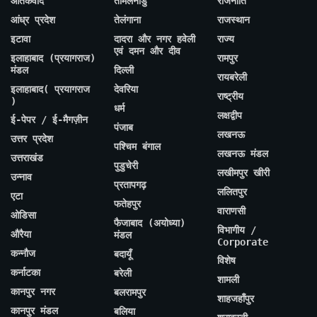
आतंकवाद
तमिलनाडु
राजनीति
आंध्र प्रदेश
तेलंगाना
राजस्थान
इटावा
दादरा और नगर हवेली
राज्य
एवं दमन और दीव
इलाहाबाद (प्रयागराज)
रामपुर
मंडल
दिल्ली
रायबरेली
इलाहाबाद( प्रयागराज
देवरिया
राष्ट्रीय
)
धर्म
लक्षद्वीप
ई-पेपर / ई-मैगज़ीन
पंजाब
लखनऊ
उत्तर प्रदेश
पश्चिम बंगाल
लखनऊ मंडल
उत्तराखंड
पुडुचेरी
लखीमपुर खीरी
उन्नाव
प्रतापगढ़
ललितपुर
एटा
फतेहपुर
वाराणसी
ओडिसा
फैजाबाद (अयोध्या)
विभागीय /
औरैया
मंडल
Corporate
कन्नौज
बदायूँ
विशेष
कर्नाटका
बरेली
शामली
कानपुर नगर
बलरामपुर
शाहजहाँपुर
कानपुर मंडल
बलिया