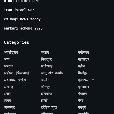
hindi cricket news
iran israel war
cm yogi news today
sarkari scheme 2025
Categories
अंतर्राष्ट्रीय
चंदौली
मनोरंजन
अन्य
चित्रकूट
महाराष्ट्र
अपराध
छत्तीसगढ़
महोबा
अयोध्या (फैजाबाद)
जम्मू और कश्मीर
मिर्जापुर
अरुणाचल प्रदेश
जालौन
मुज़फ्फरनगर
अलीगढ़
जौनपुर
मुरादाबाद
असम
झारखण्ड
मेघालय
आगरा
झांसी
मेरठ
आजमगढ़
ट्रेंडिंग न्यूज़
मैनपुरी