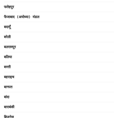
फतेहपुर
फैजाबाद (अयोध्या) मंडल
बदायूँ
बरेली
बलरामपुर
बलिया
बस्ती
बहराइच
बागपत
बांदा
बाराबंकी
बिज़नेस