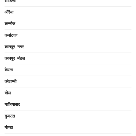
ओडिसा
औरैया
कन्नौज
कर्नाटका
कानपुर नगर
कानपुर मंडल
केरला
कौशाम्बी
खेल
गाजियाबाद
गुजरात
गोण्डा