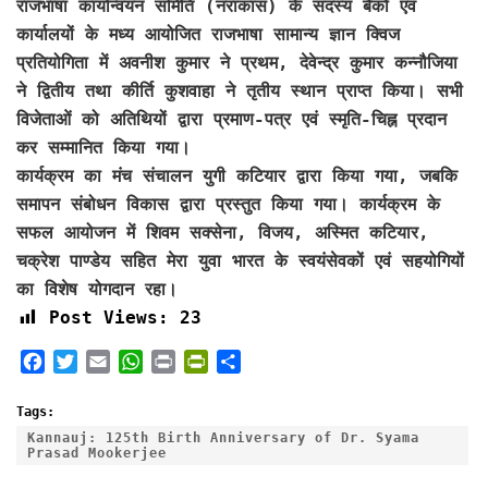
राजभाषा कार्यान्वयन समिति (नराकास) के सदस्य बैंकों एवं
कार्यालयों के मध्य आयोजित राजभाषा सामान्य ज्ञान क्विज
प्रतियोगिता में अवनीश कुमार ने प्रथम, देवेन्द्र कुमार कन्नौजिया
ने द्वितीय तथा कीर्ति कुशवाहा ने तृतीय स्थान प्राप्त किया। सभी
विजेताओं को अतिथियों द्वारा प्रमाण-पत्र एवं स्मृति-चिह्न प्रदान
कर सम्मानित किया गया।
कार्यक्रम का मंच संचालन युगी कटियार द्वारा किया गया, जबकि
समापन संबोधन विकास द्वारा प्रस्तुत किया गया। कार्यक्रम के
सफल आयोजन में शिवम सक्सेना, विजय, अस्मित कटियार,
चक्रेश पाण्डेय सहित मेरा युवा भारत के स्वयंसेवकों एवं सहयोगियों
का विशेष योगदान रहा।
Post Views:
23
F
T
E
W
P
P
S
a
w
m
h
r
r
h
c
i
a
a
i
i
a
Tags:
e
t
i
t
n
n
r
Kannauj: 125th Birth Anniversary of Dr. Syama
Prasad Mookerjee
b
t
l
s
t
t
e
o
e
A
F