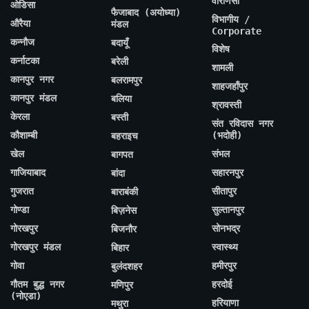
वाराणसी
ओडिसा
फैजाबाद (अयोध्या)
विभागीय /
औरैया
मंडल
Corporate
कन्नौज
बदायूँ
विशेष
कर्नाटका
बरेली
शामली
कानपुर नगर
बलरामपुर
शाहजहाँपुर
कानपुर मंडल
बलिया
श्रावस्ती
केरला
बस्ती
संत रविदास नगर
कौशाम्बी
(भदोही)
बहराइच
खेल
संभल
बागपत
गाजियाबाद
सहारनपुर
बांदा
गुजरात
सीतापुर
बाराबंकी
गोण्डा
सुल्तानपुर
बिज़नेस
गोरखपुर
सोनभद्र
बिजनौर
गोरखपुर मंडल
स्वास्थ्य
बिहार
गोवा
हमीरपुर
बुलंदशहर
गौतम बुद्ध नगर
हरदोई
मणिपुर
(नोएडा)
हरियाणा
मथुरा