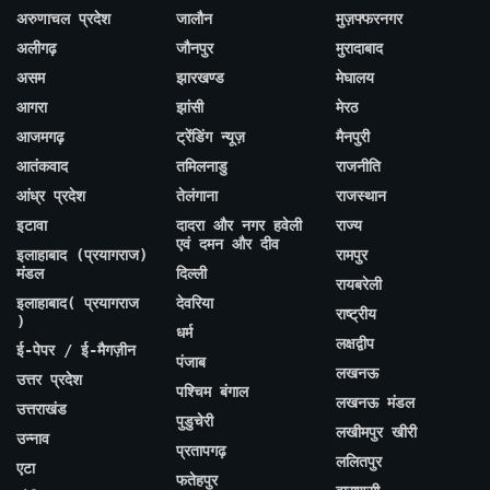
अरुणाचल प्रदेश
जालौन
मुज़फ्फरनगर
अलीगढ़
जौनपुर
मुरादाबाद
असम
झारखण्ड
मेघालय
आगरा
झांसी
मेरठ
आजमगढ़
ट्रेंडिंग न्यूज़
मैनपुरी
आतंकवाद
तमिलनाडु
राजनीति
आंध्र प्रदेश
तेलंगाना
राजस्थान
इटावा
दादरा और नगर हवेली
राज्य
एवं दमन और दीव
इलाहाबाद (प्रयागराज)
रामपुर
मंडल
दिल्ली
रायबरेली
इलाहाबाद( प्रयागराज
देवरिया
राष्ट्रीय
)
धर्म
लक्षद्वीप
ई-पेपर / ई-मैगज़ीन
पंजाब
लखनऊ
उत्तर प्रदेश
पश्चिम बंगाल
लखनऊ मंडल
उत्तराखंड
पुडुचेरी
लखीमपुर खीरी
उन्नाव
प्रतापगढ़
ललितपुर
एटा
फतेहपुर