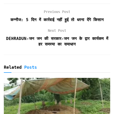
o
r
p
r
k
p
i
Previous Post
e
कन्नौज: 5 दिन में कार्रवाई नहीं हुई तो धरना देंगे किसान
n
d
Next Post
l
y
DEHRADUN-जन जन की सरकार-जन जन के द्वार कार्यकम में
हर समस्या का समाधान
Related
Posts