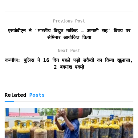
c
i
a
a
i
i
a
e
t
i
t
n
n
r
b
t
l
s
t
t
e
Previous Post
o
e
A
F
एसजेवीएन ने ‘भारतीय विद्युत मार्किट – आगामी राह’ विषय पर
o
r
p
r
सेमिनार आयोजित किया
k
p
i
e
Next Post
n
d
कन्नौज: पुलिस ने 16 दिन पहले पड़ी डकैती का किया खुलासा,
l
2 बदमाश पकड़े
y
Related
Posts