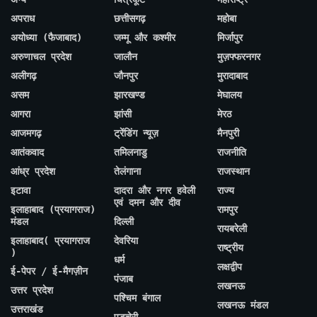
अपराध
छत्तीसगढ़
महोबा
अयोध्या (फैजाबाद)
जम्मू और कश्मीर
मिर्जापुर
अरुणाचल प्रदेश
जालौन
मुज़फ्फरनगर
अलीगढ़
जौनपुर
मुरादाबाद
असम
झारखण्ड
मेघालय
आगरा
झांसी
मेरठ
आजमगढ़
ट्रेंडिंग न्यूज़
मैनपुरी
आतंकवाद
तमिलनाडु
राजनीति
आंध्र प्रदेश
तेलंगाना
राजस्थान
इटावा
दादरा और नगर हवेली
राज्य
एवं दमन और दीव
इलाहाबाद (प्रयागराज)
रामपुर
मंडल
दिल्ली
रायबरेली
इलाहाबाद( प्रयागराज
देवरिया
राष्ट्रीय
)
धर्म
लक्षद्वीप
ई-पेपर / ई-मैगज़ीन
पंजाब
लखनऊ
उत्तर प्रदेश
पश्चिम बंगाल
लखनऊ मंडल
उत्तराखंड
पुडुचेरी