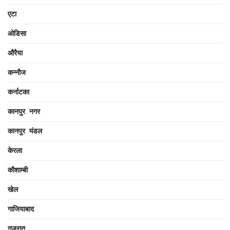
एटा
ओडिसा
औरैया
कन्नौज
कर्नाटका
कानपुर नगर
कानपुर मंडल
केरला
कौशाम्बी
खेल
गाजियाबाद
गुजरात