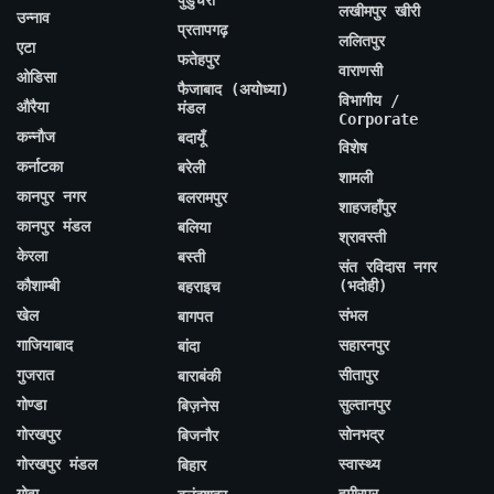
लखीमपुर खीरी
उन्नाव
प्रतापगढ़
ललितपुर
एटा
फतेहपुर
वाराणसी
ओडिसा
फैजाबाद (अयोध्या)
विभागीय /
औरैया
मंडल
Corporate
कन्नौज
बदायूँ
विशेष
कर्नाटका
बरेली
शामली
कानपुर नगर
बलरामपुर
शाहजहाँपुर
कानपुर मंडल
बलिया
श्रावस्ती
केरला
बस्ती
संत रविदास नगर
कौशाम्बी
(भदोही)
बहराइच
खेल
संभल
बागपत
गाजियाबाद
सहारनपुर
बांदा
गुजरात
सीतापुर
बाराबंकी
गोण्डा
सुल्तानपुर
बिज़नेस
गोरखपुर
सोनभद्र
बिजनौर
गोरखपुर मंडल
स्वास्थ्य
बिहार
गोवा
हमीरपुर