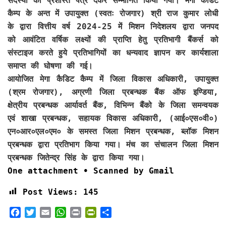
सदस्यों को प्रशस्ति पत्र देकर सम्मानित किया गया। मेगा केडिट
कैम्प के अन्त में उपायुक्त (स्वतः रोजगार) श्री राज कुमार लोधी
के द्वारा वित्तीय वर्ष 2024-25 में मिशन निदेशलय द्वारा जनपद
को आवंटित वर्षिक लक्ष्यों की प्राप्ति हेतु प्रतिभागी बैंकर्स को
संस्टाइज करते हुये प्रतिभागियों का धन्यवाद ज्ञापन कर कार्यशाला
समाप्त की घोषणा की गई।
आयोजित मेगा कैडिट कैम्प में जिला विकास अधिकारी, उपायुक्त
(श्रम रोजगार), अग्रणी जिला प्रबन्धक बैंक ऑफ इण्डिया,
क्षेत्रीय प्रबन्धक आर्यावर्त बैंक, विभिन्न बैंको के जिला समन्वयक
एवं शाखा प्रबन्धक, सहायक विकास अधिकारी, (आई०एस०वी०)
एन०आर०एल०एम० के समस्त जिला मिशन प्रबन्धक, ब्लॉक मिशन
प्रबन्धक द्वारा प्रतिभाग किया गया। मंच का संचालन जिला मिशन
प्रबन्धक जितेन्द्र सिंह के द्वारा किया गया।
One attachment
• Scanned by Gmail
Post Views:
145
F
T
E
W
P
P
S
a
w
m
h
r
r
h