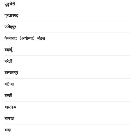
पुडुचेरी
प्रतापगढ़
फतेहपुर
फैजाबाद (अयोध्या) मंडल
बदायूँ
बरेली
बलरामपुर
बलिया
बस्ती
बहराइच
बागपत
बांदा