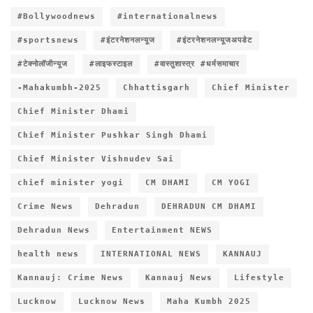
#Bollywoodnews
#internationalnews
#sportsnews
#इंटरनेशनलन्यूज
#इंटरनेशनलन्यूजअपडेट
#टेक्नोलॉजीन्यूज
#लाइफस्टाइल
#वास्तुशास्त्र #धर्मसमाचार
-Mahakumbh-2025
Chhattisgarh
Chief Minister
Chief Minister Dhami
Chief Minister Pushkar Singh Dhami
Chief Minister Vishnudev Sai
chief minister yogi
CM DHAMI
CM YOGI
Crime News
Dehradun
DEHRADUN CM DHAMI
Dehradun News
Entertainment NEWS
health news
INTERNATIONAL NEWS
KANNAUJ
Kannauj: Crime News
Kannauj News
Lifestyle
Lucknow
Lucknow News
Maha Kumbh 2025