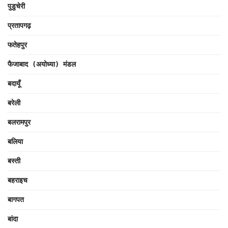
पुडुचेरी
प्रतापगढ़
फतेहपुर
फैजाबाद (अयोध्या) मंडल
बदायूँ
बरेली
बलरामपुर
बलिया
बस्ती
बहराइच
बागपत
बांदा