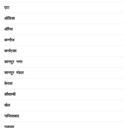
एटा
ओडिसा
औरैया
कन्नौज
कर्नाटका
कानपुर नगर
कानपुर मंडल
केरला
कौशाम्बी
खेल
गाजियाबाद
गुजरात