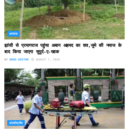
अपराध
झांसी से प्रयागराज पहुंचा अबान अहमद का शव,जुमे की नमाज के
बाद किया जाएगा सुपुर्द-ए-खाक
BY
NEWS-EDITOR
AUGUST 7, 2026
अंतर्राष्ट्रीय