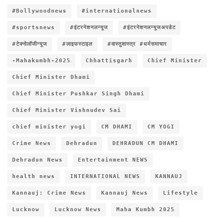
#Bollywoodnews
#internationalnews
#sportsnews
#इंटरनेशनलन्यूज
#इंटरनेशनलन्यूजअपडेट
#टेक्नोलॉजीन्यूज
#लाइफस्टाइल
#वास्तुशास्त्र #धर्मसमाचार
-Mahakumbh-2025
Chhattisgarh
Chief Minister
Chief Minister Dhami
Chief Minister Pushkar Singh Dhami
Chief Minister Vishnudev Sai
chief minister yogi
CM DHAMI
CM YOGI
Crime News
Dehradun
DEHRADUN CM DHAMI
Dehradun News
Entertainment NEWS
health news
INTERNATIONAL NEWS
KANNAUJ
Kannauj: Crime News
Kannauj News
Lifestyle
Lucknow
Lucknow News
Maha Kumbh 2025