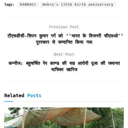
c
i
a
a
i
i
a
Tags:
KANNAUJ
Nehru's 135th birth anniversary
e
t
i
t
n
n
r
b
t
l
s
t
t
e
o
e
A
F
Previous Post
o
r
p
r
k
p
i
टीएचडीसी-सिपन कुमार गर्ग को ‘’भारत के विजनरी सीएफओ’’
e
पुरस्कार से सम्मानित किया गया
n
d
Next Post
l
कन्नौज: बहुचर्चित रेप काण्ड की सह आरोपी पूजा की जमानत
y
याचिका खारिज
Related
Posts