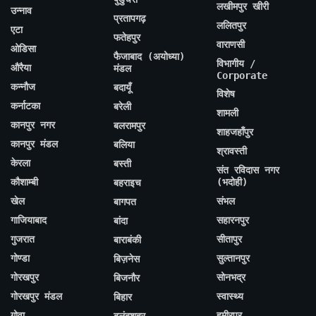
लखीमपुर खीरी
उन्नाव
प्रतापगढ़
ललितपुर
एटा
फतेहपुर
वाराणसी
ओडिसा
फैजाबाद (अयोध्या)
विभागीय /
औरैया
मंडल
Corporate
कन्नौज
बदायूँ
विशेष
कर्नाटका
बरेली
शामली
कानपुर नगर
बलरामपुर
शाहजहाँपुर
कानपुर मंडल
बलिया
श्रावस्ती
केरला
बस्ती
संत रविदास नगर
कौशाम्बी
(भदोही)
बहराइच
खेल
संभल
बागपत
गाजियाबाद
सहारनपुर
बांदा
गुजरात
सीतापुर
बाराबंकी
गोण्डा
सुल्तानपुर
बिज़नेस
गोरखपुर
सोनभद्र
बिजनौर
गोरखपुर मंडल
स्वास्थ्य
बिहार
गोवा
हमीरपुर