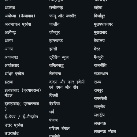
अपराध
छत्तीसगढ़
महोबा
अयोध्या (फैजाबाद)
जम्मू और कश्मीर
मिर्जापुर
अरुणाचल प्रदेश
जालौन
मुज़फ्फरनगर
अलीगढ़
जौनपुर
मुरादाबाद
असम
झारखण्ड
मेघालय
आगरा
झांसी
मेरठ
आजमगढ़
ट्रेंडिंग न्यूज़
मैनपुरी
आतंकवाद
तमिलनाडु
राजनीति
आंध्र प्रदेश
तेलंगाना
राजस्थान
इटावा
दादरा और नगर हवेली
राज्य
एवं दमन और दीव
इलाहाबाद (प्रयागराज)
रामपुर
मंडल
दिल्ली
रायबरेली
इलाहाबाद( प्रयागराज
देवरिया
राष्ट्रीय
)
धर्म
लक्षद्वीप
ई-पेपर / ई-मैगज़ीन
पंजाब
लखनऊ
उत्तर प्रदेश
पश्चिम बंगाल
लखनऊ मंडल
उत्तराखंड
पुडुचेरी