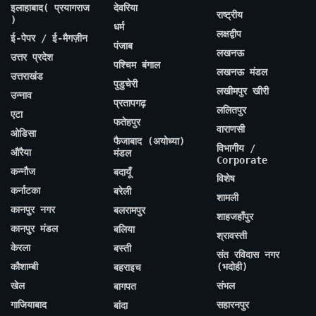
इलाहाबाद( प्रयागराज
देवरिया
राष्ट्रीय
)
धर्म
लक्षद्वीप
ई-पेपर / ई-मैगज़ीन
पंजाब
लखनऊ
उत्तर प्रदेश
पश्चिम बंगाल
लखनऊ मंडल
उत्तराखंड
पुडुचेरी
लखीमपुर खीरी
उन्नाव
प्रतापगढ़
ललितपुर
एटा
फतेहपुर
वाराणसी
ओडिसा
फैजाबाद (अयोध्या)
विभागीय /
औरैया
मंडल
Corporate
कन्नौज
बदायूँ
विशेष
कर्नाटका
बरेली
शामली
कानपुर नगर
बलरामपुर
शाहजहाँपुर
कानपुर मंडल
बलिया
श्रावस्ती
केरला
बस्ती
संत रविदास नगर
कौशाम्बी
(भदोही)
बहराइच
खेल
संभल
बागपत
गाजियाबाद
सहारनपुर
बांदा