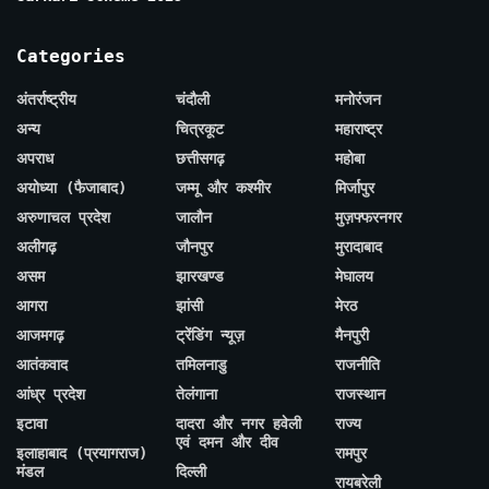
Categories
अंतर्राष्ट्रीय
चंदौली
मनोरंजन
अन्य
चित्रकूट
महाराष्ट्र
अपराध
छत्तीसगढ़
महोबा
अयोध्या (फैजाबाद)
जम्मू और कश्मीर
मिर्जापुर
अरुणाचल प्रदेश
जालौन
मुज़फ्फरनगर
अलीगढ़
जौनपुर
मुरादाबाद
असम
झारखण्ड
मेघालय
आगरा
झांसी
मेरठ
आजमगढ़
ट्रेंडिंग न्यूज़
मैनपुरी
आतंकवाद
तमिलनाडु
राजनीति
आंध्र प्रदेश
तेलंगाना
राजस्थान
इटावा
दादरा और नगर हवेली
राज्य
एवं दमन और दीव
इलाहाबाद (प्रयागराज)
रामपुर
मंडल
दिल्ली
रायबरेली