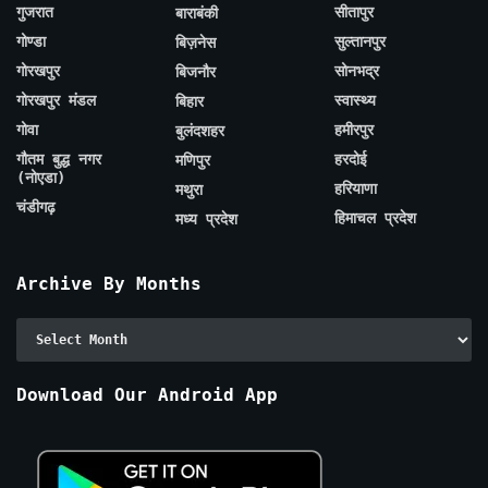
गुजरात
सीतापुर
बाराबंकी
गोण्डा
सुल्तानपुर
बिज़नेस
गोरखपुर
सोनभद्र
बिजनौर
गोरखपुर मंडल
स्वास्थ्य
बिहार
गोवा
हमीरपुर
बुलंदशहर
गौतम बुद्ध नगर
हरदोई
मणिपुर
(नोएडा)
हरियाणा
मथुरा
चंडीगढ़
हिमाचल प्रदेश
मध्य प्रदेश
Archive By Months
Archive
By
Months
Download Our Android App