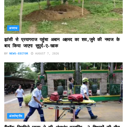
अपराध
झांसी से प्रयागराज पहुंचा अबान अहमद का शव,जुमे की नमाज के
बाद किया जाएगा सुपुर्द-ए-खाक
BY
NEWS-EDITOR
AUGUST 7, 2026
अंतर्राष्ट्रीय