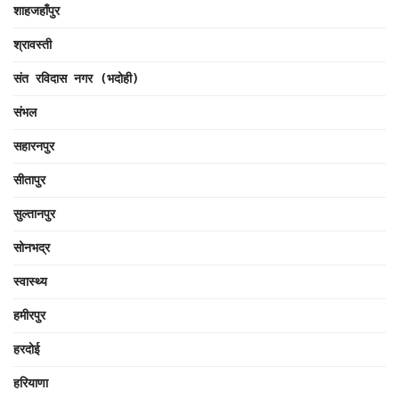
शाहजहाँपुर
श्रावस्ती
संत रविदास नगर (भदोही)
संभल
सहारनपुर
सीतापुर
सुल्तानपुर
सोनभद्र
स्वास्थ्य
हमीरपुर
हरदोई
हरियाणा