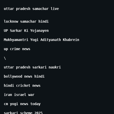
uttar pradesh samachar live
lucknow samachar hindi
UP Sarkar Ki Yojanayen
Mukhyamantri Yogi Adityanath Khabrein
up crime news
\
uttar pradesh sarkari naukri
bollywood news hindi
hindi cricket news
iran israel war
cm yogi news today
sarkari scheme 2025