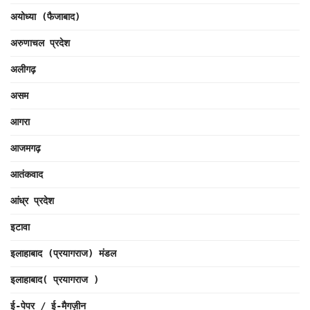
अयोध्या (फैजाबाद)
अरुणाचल प्रदेश
अलीगढ़
असम
आगरा
आजमगढ़
आतंकवाद
आंध्र प्रदेश
इटावा
इलाहाबाद (प्रयागराज) मंडल
इलाहाबाद( प्रयागराज )
ई-पेपर / ई-मैगज़ीन