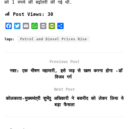
को 1 रुपये की बढ़ोतरी की गई थी.
Post Views:
30
F
T
E
W
P
P
S
a
w
m
h
r
r
h
c
i
a
a
i
i
a
Tags:
Petrol and Diesel Prices Rise
e
t
i
t
n
n
r
b
t
l
s
t
t
e
o
e
A
F
Previous Post
o
r
p
r
k
p
i
नशा: एक भीषण महामारी, इसे जड़ से खत्म करना होगा -डॉ
e
विजय गर्ग
n
d
Next Post
l
कोलकाता-मुख्यमंत्री शुभेंदु अधिकारी ने बकरीद को लेकर लिया ये
y
बड़ा फैसला