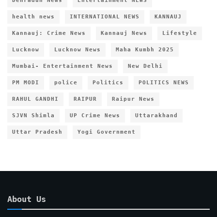
Dehradun News
Entertainment NEWS
health news
INTERNATIONAL NEWS
KANNAUJ
Kannauj: Crime News
Kannauj News
Lifestyle
Lucknow
Lucknow News
Maha Kumbh 2025
Mumbai- Entertainment News
New Delhi
PM MODI
police
Politics
POLITICS NEWS
RAHUL GANDHI
RAIPUR
Raipur News
SJVN Shimla
UP Crime News
Uttarakhand
Uttar Pradesh
Yogi Government
About Us