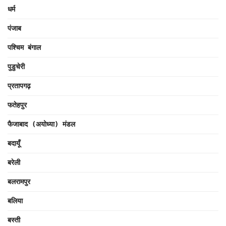
धर्म
पंजाब
पश्चिम बंगाल
पुडुचेरी
प्रतापगढ़
फतेहपुर
फैजाबाद (अयोध्या) मंडल
बदायूँ
बरेली
बलरामपुर
बलिया
बस्ती