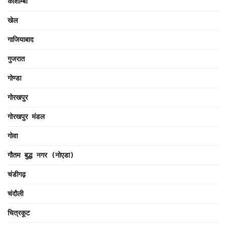
कौशाम्बी
खेल
गाजियाबाद
गुजरात
गोण्डा
गोरखपुर
गोरखपुर मंडल
गोवा
गौतम बुद्ध नगर (नोएडा)
चंडीगढ़
चंदौली
चित्रकूट