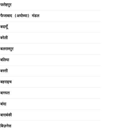
फतेहपुर
फैजाबाद (अयोध्या) मंडल
बदायूँ
बरेली
बलरामपुर
बलिया
बस्ती
बहराइच
बागपत
बांदा
बाराबंकी
बिज़नेस