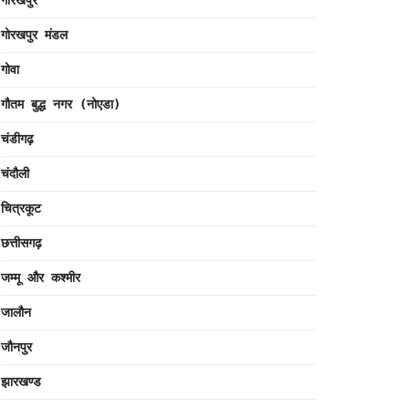
गोरखपुर
गोरखपुर मंडल
गोवा
गौतम बुद्ध नगर (नोएडा)
चंडीगढ़
चंदौली
चित्रकूट
छत्तीसगढ़
जम्मू और कश्मीर
जालौन
जौनपुर
झारखण्ड