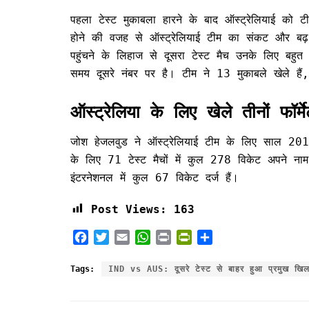
पहला टेस्ट मुकाबला हारने के बाद ऑस्ट्रेलियाई क
होने की वजह से ऑस्ट्रेलियाई टीम का संकट और बढ़ ग
पहुंचने के लिहाज से दूसरा टेस्ट मैच उनके लिए बहुत
समय दूसरे नंबर पर है। टीम ने 13 मुकाबले खेले हैं,
ऑस्ट्रेलिया के लिए खेले तीनों फॉर्मे
जोश हेजलवुड ने ऑस्ट्रेलियाई टीम के लिए साल 2014 मे
के लिए 71 टेस्ट मैचों में कुल 278 विकेट अपने न
इंटरनेशनल में कुल 67 विकेट दर्ज हैं।
Post Views:
163
F
T
E
W
P
P
S
a
w
m
h
r
r
h
c
i
a
a
i
i
a
Tags:
IND vs AUS: दूसरे टेस्ट से बाहर हुआ प्रमुख खिला
e
t
i
t
n
n
r
b
t
l
s
t
t
e