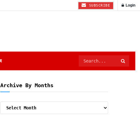
Login
SUBSCRIBE
ष
Archive By Months
Archive
By
Months