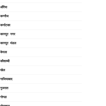
औरैया
कन्नौज
कर्नाटका
कानपुर नगर
कानपुर मंडल
केरला
कौशाम्बी
खेल
गाजियाबाद
गुजरात
गोण्डा