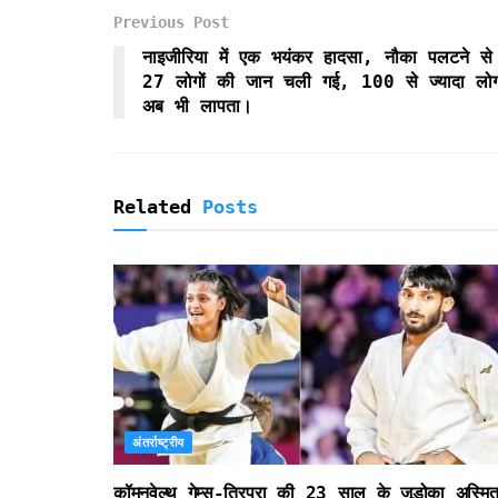
o
e
A
F
Previous Post
o
r
p
r
k
p
i
नाइजीरिया में एक भयंकर हादसा, नौका पलटने से
e
27 लोगों की जान चली गई, 100 से ज्यादा लो
n
अब भी लापता।
d
l
y
Related
Posts
अंतर्राष्ट्रीय
कॉमनवेल्थ गेम्स-त्रिपुरा की 23 साल के जूडोका अस्मित