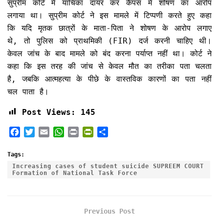
सुप्रीम कोर्ट में याचिका दायर कर कैंपस में शोषण का आरोप
लगाया था। सुप्रीम कोर्ट ने इस मामले में टिप्पणी करते हुए कहा
कि यदि मृतक छात्रों के माता-पिता ने शोषण के आरोप लगाए
थे, तो पुलिस को प्राथमिकी (FIR) दर्ज करनी चाहिए थी।
केवल जांच के बाद मामले को बंद करना पर्याप्त नहीं था। कोर्ट ने
कहा कि इस तरह की जांच से केवल मौत का तरीका पता चलता
है, जबकि आत्महत्या के पीछे के वास्तविक कारणों का पता नहीं
चल पाता है।
Post Views:
145
F
T
E
W
P
P
S
a
w
m
h
r
r
h
c
i
a
a
i
i
a
Tags:
e
t
i
t
n
n
r
Increasing cases of student suicide SUPREEM COURT
Formation of National Task Force
b
t
l
s
t
t
e
o
e
A
F
o
r
p
r
k
p
i
Previous Post
e