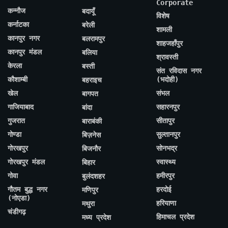
Corporate
कन्नौज
बदायूँ
विशेष
कर्नाटका
बरेली
शामली
कानपुर नगर
बलरामपुर
शाहजहाँपुर
कानपुर मंडल
बलिया
श्रावस्ती
केरला
बस्ती
संत रविदास नगर
कौशाम्बी
(भदोही)
बहराइच
खेल
संभल
बागपत
गाजियाबाद
सहारनपुर
बांदा
गुजरात
सीतापुर
बाराबंकी
गोण्डा
सुल्तानपुर
बिज़नेस
गोरखपुर
सोनभद्र
बिजनौर
गोरखपुर मंडल
स्वास्थ्य
बिहार
गोवा
हमीरपुर
बुलंदशहर
गौतम बुद्ध नगर
हरदोई
मणिपुर
(नोएडा)
हरियाणा
मथुरा
चंडीगढ़
हिमाचल प्रदेश
मध्य प्रदेश