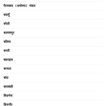
फैजाबाद (अयोध्या) मंडल
बदायूँ
बरेली
बलरामपुर
बलिया
बस्ती
बहराइच
बागपत
बांदा
बाराबंकी
बिज़नेस
बिजनौर