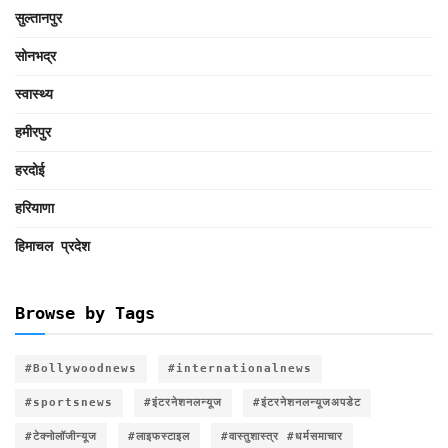
सुल्तानपुर
सोनभद्र
स्वास्थ्य
हमीरपुर
हरदोई
हरियाणा
हिमाचल प्रदेश
Browse by Tags
#Bollywoodnews
#internationalnews
#sportsnews
#इंटरनेशनलन्यूज
#इंटरनेशनलन्यूजअपडेट
#टेक्नोलॉजीन्यूज
#लाइफस्टाइल
#वास्तुशास्त्र #धर्मसमाचार