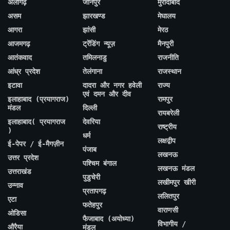
अलीगढ़
जौनपुर
मुरादाबाद
असम
झारखण्ड
मेघालय
आगरा
झांसी
मेरठ
आजमगढ़
ट्रेंडिंग न्यूज़
मैनपुरी
आतंकवाद
तमिलनाडु
राजनीति
आंध्र प्रदेश
तेलंगाना
राजस्थान
इटावा
दादरा और नगर हवेली
राज्य
एवं दमन और दीव
इलाहाबाद (प्रयागराज)
रामपुर
मंडल
दिल्ली
रायबरेली
इलाहाबाद( प्रयागराज
देवरिया
राष्ट्रीय
)
धर्म
लक्षद्वीप
ई-पेपर / ई-मैगज़ीन
पंजाब
लखनऊ
उत्तर प्रदेश
पश्चिम बंगाल
लखनऊ मंडल
उत्तराखंड
पुडुचेरी
लखीमपुर खीरी
उन्नाव
प्रतापगढ़
ललितपुर
एटा
फतेहपुर
वाराणसी
ओडिसा
फैजाबाद (अयोध्या)
विभागीय /
औरैया
मंडल