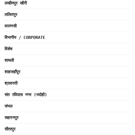
लखीमपुर खीरी
ललितपुर
वाराणसी
विभागीय / CORPORATE
विशेष
शामली
शाहजहाँपुर
श्रावस्ती
संत रविदास नगर (भदोही)
संभल
सहारनपुर
सीतापुर