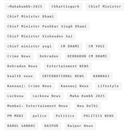
-Mahakumbh-2025
Chhattisgarh
Chief Minister
Chief Minister Dhami
Chief Minister Pushkar Singh Dhami
Chief Minister Vishnudev Sai
chief minister yogi
CM DHAMI
CM YOGI
Crime News
Dehradun
DEHRADUN CM DHAMI
Dehradun News
Entertainment NEWS
health news
INTERNATIONAL NEWS
KANNAUJ
Kannauj: Crime News
Kannauj News
Lifestyle
Lucknow
Lucknow News
Maha Kumbh 2025
Mumbai- Entertainment News
New Delhi
PM MODI
police
Politics
POLITICS NEWS
RAHUL GANDHI
RAIPUR
Raipur News