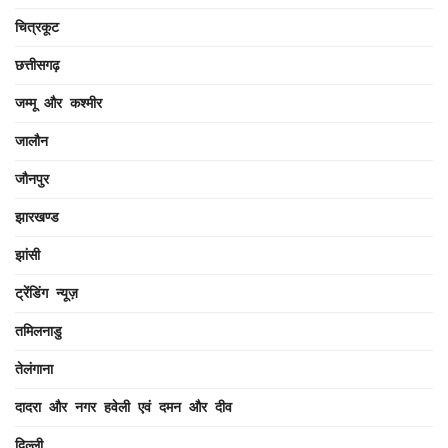
चित्रकूट
छत्तीसगढ़
जम्मू और कश्मीर
जालौन
जौनपुर
झारखण्ड
झांसी
ट्रेंडिंग न्यूज़
तमिलनाडु
तेलंगाना
दादरा और नगर हवेली एवं दमन और दीव
दिल्ली