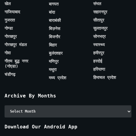
खेल
संभल
बागपत
गाजियाबाद
सहारनपुर
बांदा
गुजरात
सीतापुर
बाराबंकी
गोण्डा
सुल्तानपुर
बिज़नेस
गोरखपुर
सोनभद्र
बिजनौर
गोरखपुर मंडल
स्वास्थ्य
बिहार
गोवा
हमीरपुर
बुलंदशहर
गौतम बुद्ध नगर
हरदोई
मणिपुर
(नोएडा)
हरियाणा
मथुरा
चंडीगढ़
हिमाचल प्रदेश
मध्य प्रदेश
Archive By Months
Archive
By
Months
Download Our Android App