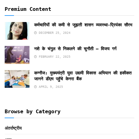
Premium Content
कर्मचारियों की कमी से जूझती शासन व्यवस्था-प्रियंका सौरभ
DECEMBER 25, 2024
नशे के चंगुल से निकलने की चुनौती – विजय गर्ग
FEBRUARY 22, 2025
कन्नौज: मुख्यमंत्री युवा उद्यमी विकास अभियान की हकीकत
जानने डीएम पहुॅचे केनरा बैंक
APRIL 9, 2025
Browse by Category
अंतर्राष्ट्रीय