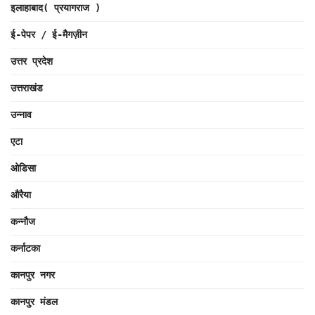
इलाहाबाद( प्रयागराज )
ई-पेपर / ई-मैगज़ीन
उत्तर प्रदेश
उत्तराखंड
उन्नाव
एटा
ओडिसा
औरैया
कन्नौज
कर्नाटका
कानपुर नगर
कानपुर मंडल