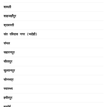
शामली
शाहजहाँपुर
श्रावस्ती
संत रविदास नगर (भदोही)
संभल
सहारनपुर
सीतापुर
सुल्तानपुर
सोनभद्र
स्वास्थ्य
हमीरपुर
हरदोई