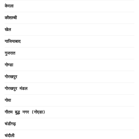
केरला
कौशाम्बी
खेल
गाजियाबाद
गुजरात
गोण्डा
गोरखपुर
गोरखपुर मंडल
गोवा
गौतम बुद्ध नगर (नोएडा)
चंडीगढ़
चंदौली