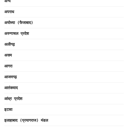
अन्य
अपराध
अयोध्या (फैजाबाद)
अरुणाचल प्रदेश
अलीगढ़
असम
आगरा
आजमगढ़
आतंकवाद
आंध्र प्रदेश
इटावा
इलाहाबाद (प्रयागराज) मंडल