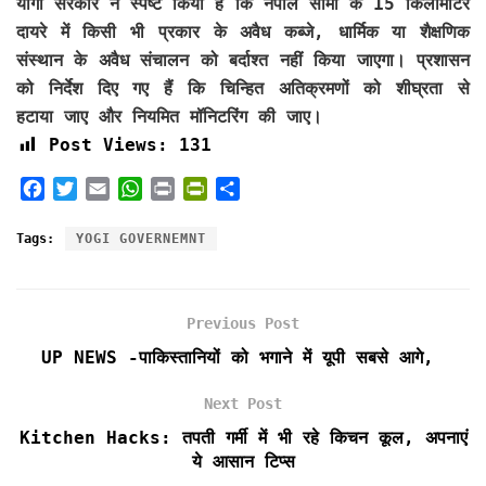
योगी सरकार ने स्पष्ट किया है कि नेपाल सीमा के 15 किलोमीटर
दायरे में किसी भी प्रकार के अवैध कब्जे, धार्मिक या शैक्षणिक
संस्थान के अवैध संचालन को बर्दाश्त नहीं किया जाएगा। प्रशासन
को निर्देश दिए गए हैं कि चिन्हित अतिक्रमणों को शीघ्रता से
हटाया जाए और नियमित मॉनिटरिंग की जाए।
Post Views:
131
F
T
E
W
P
P
S
a
w
m
h
r
r
h
c
i
a
a
i
i
a
Tags:
YOGI GOVERNEMNT
e
t
i
t
n
n
r
b
t
l
s
t
t
e
o
e
A
F
Previous Post
o
r
p
r
k
p
i
UP NEWS -पाकिस्तानियों को भगाने में यूपी सबसे आगे,
e
n
Next Post
d
Kitchen Hacks: तपती गर्मी में भी रहे किचन कूल, अपनाएं
l
ये आसान टिप्स
y