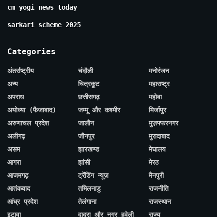
cm yogi news today
sarkari scheme 2025
Categories
अंतर्राष्ट्रीय
चंदौली
मनोरंजन
अन्य
चित्रकूट
महाराष्ट्र
अपराध
छत्तीसगढ़
महोबा
अयोध्या (फैजाबाद)
जम्मू और कश्मीर
मिर्जापुर
अरुणाचल प्रदेश
जालौन
मुज़फ्फरनगर
अलीगढ़
जौनपुर
मुरादाबाद
असम
झारखण्ड
मेघालय
आगरा
झांसी
मेरठ
आजमगढ़
ट्रेंडिंग न्यूज़
मैनपुरी
आतंकवाद
तमिलनाडु
राजनीति
आंध्र प्रदेश
तेलंगाना
राजस्थान
इटावा
दादरा और नगर हवेली
राज्य