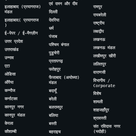
एवं दमन और दीव
इलाहाबाद (प्रयागराज)
रामपुर
मंडल
दिल्ली
रायबरेली
इलाहाबाद( प्रयागराज
देवरिया
राष्ट्रीय
)
धर्म
लक्षद्वीप
ई-पेपर / ई-मैगज़ीन
पंजाब
लखनऊ
उत्तर प्रदेश
पश्चिम बंगाल
लखनऊ मंडल
उत्तराखंड
पुडुचेरी
लखीमपुर खीरी
उन्नाव
प्रतापगढ़
ललितपुर
एटा
फतेहपुर
वाराणसी
ओडिसा
फैजाबाद (अयोध्या)
विभागीय /
औरैया
मंडल
Corporate
कन्नौज
बदायूँ
विशेष
कर्नाटका
बरेली
शामली
कानपुर नगर
बलरामपुर
शाहजहाँपुर
कानपुर मंडल
बलिया
श्रावस्ती
केरला
बस्ती
संत रविदास नगर
कौशाम्बी
(भदोही)
बहराइच