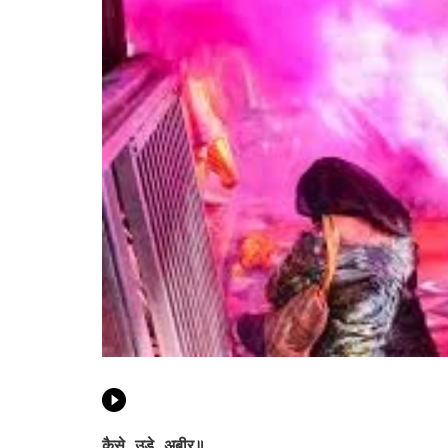
कैसे उड़े अबीर॥