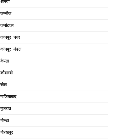
औरैया
कन्नौज
कर्नाटका
कानपुर नगर
कानपुर मंडल
केरला
कौशाम्बी
खेल
गाजियाबाद
गुजरात
गोण्डा
गोरखपुर