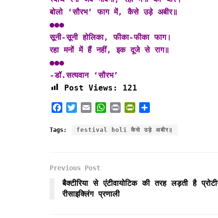
बोलो ‘सौरभ’ फाग में, कैसे उड़े अबीर॥
●●●
सूनी-सूनी होलिका, फीका-फीका फाग।
रहा मनों में हैं नहीं, इक दूजे से राग॥
●●●
-डॉ.सत्यवान ‘सौरभ’
Post Views:
121
F
T
E
W
P
P
S
a
w
m
h
r
r
h
c
i
a
a
i
i
a
Tags:
festival holi कैसे उड़े अबीर॥
e
t
i
t
n
n
r
b
t
l
s
t
t
e
o
e
A
F
Previous Post
o
r
p
r
k
p
i
बैक्टीरिया से एंटीवायोटिक की तरह लड़ती है प्रोट
e
रीसाइक्लिंग प्रणाली
n
d