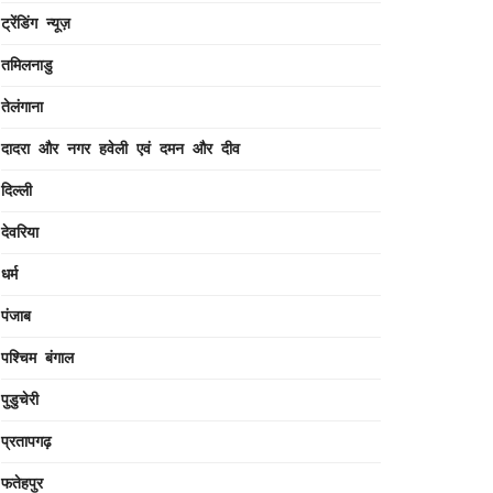
ट्रेंडिंग न्यूज़
तमिलनाडु
तेलंगाना
दादरा और नगर हवेली एवं दमन और दीव
दिल्ली
देवरिया
धर्म
पंजाब
पश्चिम बंगाल
पुडुचेरी
प्रतापगढ़
फतेहपुर