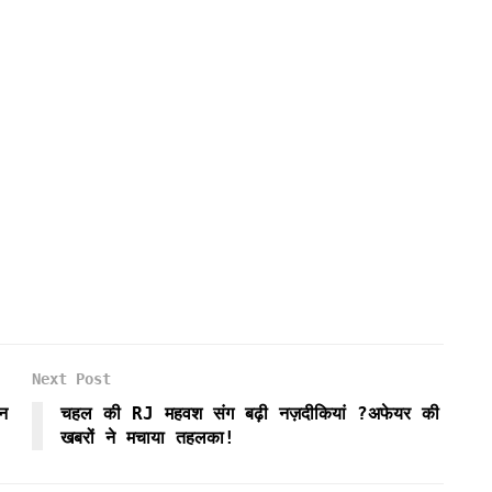
Next Post
ीन
चहल की RJ महवश संग बढ़ी नज़दीकियां ?अफेयर की
खबरों ने मचाया तहलका!