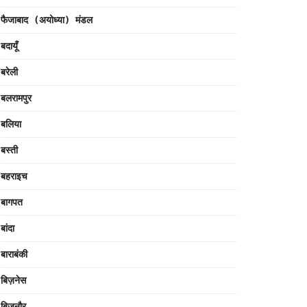
फैजाबाद (अयोध्या) मंडल
बदायूँ
बरेली
बलरामपुर
बलिया
बस्ती
बहराइच
बागपत
बांदा
बाराबंकी
बिज़नेस
बिजनौर