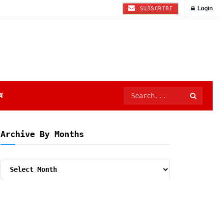
Login
SUBSCRIBE
ष
Archive By Months
Archive
By
Months