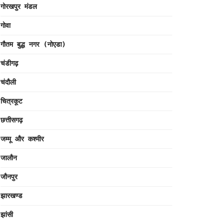
गोरखपुर मंडल
गोवा
गौतम बुद्ध नगर (नोएडा)
चंडीगढ़
चंदौली
चित्रकूट
छत्तीसगढ़
जम्मू और कश्मीर
जालौन
जौनपुर
झारखण्ड
झांसी