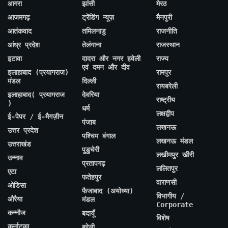
आगरा
झांसी
मेरठ
आजमगढ़
ट्रेंडिंग न्यूज़
मैनपुरी
आतंकवाद
तमिलनाडु
राजनीति
आंध्र प्रदेश
तेलंगाना
राजस्थान
इटावा
दादरा और नगर हवेली
राज्य
एवं दमन और दीव
इलाहाबाद (प्रयागराज)
रामपुर
मंडल
दिल्ली
रायबरेली
इलाहाबाद( प्रयागराज
देवरिया
राष्ट्रीय
)
धर्म
लक्षद्वीप
ई-पेपर / ई-मैगज़ीन
पंजाब
लखनऊ
उत्तर प्रदेश
पश्चिम बंगाल
लखनऊ मंडल
उत्तराखंड
पुडुचेरी
लखीमपुर खीरी
उन्नाव
प्रतापगढ़
ललितपुर
एटा
फतेहपुर
वाराणसी
ओडिसा
फैजाबाद (अयोध्या)
विभागीय /
औरैया
मंडल
Corporate
कन्नौज
बदायूँ
विशेष
कर्नाटका
बरेली