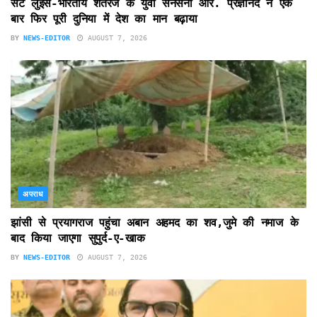
सेंट लुईस-भारतीय शतरंज के युवा सनसनी आर. प्रज्ञानंद ने एक
बार फिर पूरी दुनिया में देश का मान बढ़ाया
BY
NEWS-EDITOR
AUGUST 7, 2026
अपराध
झांसी से प्रयागराज पहुंचा अबान अहमद का शव,जुमे की नमाज के
बाद किया जाएगा सुपुर्द-ए-खाक
BY
NEWS-EDITOR
AUGUST 7, 2026