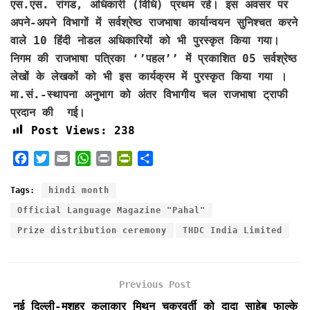
एस.एस. रांगड, अधिकारी (विधि) प्रथम रहे। इस अवसर पर
अपने-अपने विभागों में सर्वश्रेष्ठ राजभाषा कार्यान्वयन सुनिश्चत करने
वाले 10 हिंदी नोडल अधिकारियों को भी पुरस्कृत किया गया।
निगम की राजभाषा पत्रिका ‘’पहल’’ में प्रकाशित 05 सर्वश्रेष्ठ
लेखों के लेखकों को भी इस कार्यक्रम में पुरस्कृत किया गया ।
मा.सं.-स्थापना अनुभाग को अंतर विभागीय चल राजभाषा ट्राफी
प्रदान की गई।
Post Views:
238
F
T
E
W
P
P
S
a
w
m
h
r
r
h
c
i
a
a
i
i
a
Tags:
hindi month
e
t
i
t
n
n
r
Official Language Magazine "Pahal"
b
t
l
s
t
t
e
Prize distribution ceremony
THDC India Limited
o
e
A
F
o
r
p
r
k
p
i
e
Previous Post
n
नई दिल्ली-मशहूर कलाकार मिथुन चक्रवर्ती को दादा साहेब फाल्के