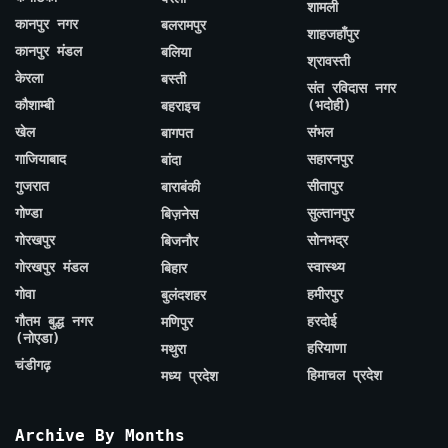
शामली
कानपुर नगर
बलरामपुर
शाहजहाँपुर
कानपुर मंडल
बलिया
श्रावस्ती
केरला
बस्ती
संत रविदास नगर
कौशाम्बी
(भदोही)
बहराइच
खेल
संभल
बागपत
गाजियाबाद
सहारनपुर
बांदा
गुजरात
सीतापुर
बाराबंकी
गोण्डा
सुल्तानपुर
बिज़नेस
गोरखपुर
सोनभद्र
बिजनौर
गोरखपुर मंडल
स्वास्थ्य
बिहार
गोवा
हमीरपुर
बुलंदशहर
गौतम बुद्ध नगर
हरदोई
मणिपुर
(नोएडा)
हरियाणा
मथुरा
चंडीगढ़
हिमाचल प्रदेश
मध्य प्रदेश
Archive By Months