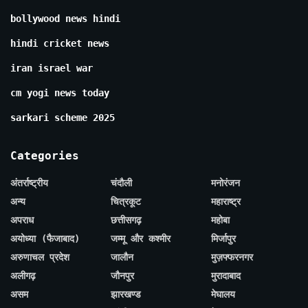
bollywood news hindi
hindi cricket news
iran israel war
cm yogi news today
sarkari scheme 2025
Categories
अंतर्राष्ट्रीय
चंदौली
मनोरंजन
अन्य
चित्रकूट
महाराष्ट्र
अपराध
छत्तीसगढ़
महोबा
अयोध्या (फैजाबाद)
जम्मू और कश्मीर
मिर्जापुर
अरुणाचल प्रदेश
जालौन
मुज़फ्फरनगर
अलीगढ़
जौनपुर
मुरादाबाद
असम
झारखण्ड
मेघालय