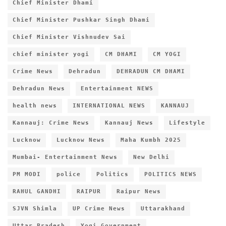
Chief Minister Dhami
Chief Minister Pushkar Singh Dhami
Chief Minister Vishnudev Sai
chief minister yogi
CM DHAMI
CM YOGI
Crime News
Dehradun
DEHRADUN CM DHAMI
Dehradun News
Entertainment NEWS
health news
INTERNATIONAL NEWS
KANNAUJ
Kannauj: Crime News
Kannauj News
Lifestyle
Lucknow
Lucknow News
Maha Kumbh 2025
Mumbai- Entertainment News
New Delhi
PM MODI
police
Politics
POLITICS NEWS
RAHUL GANDHI
RAIPUR
Raipur News
SJVN Shimla
UP Crime News
Uttarakhand
Uttar Pradesh
Yogi Government