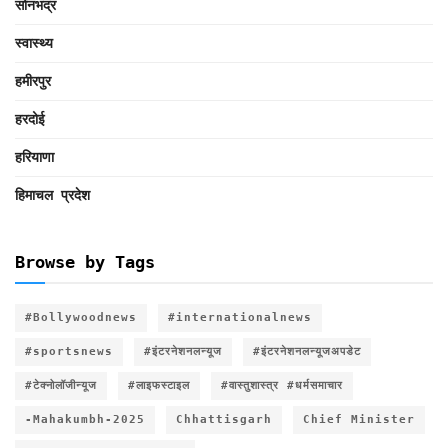
सोनभद्र
स्वास्थ्य
हमीरपुर
हरदोई
हरियाणा
हिमाचल प्रदेश
Browse by Tags
#Bollywoodnews
#internationalnews
#sportsnews
#इंटरनेशनलन्यूज
#इंटरनेशनलन्यूजअपडेट
#टेक्नोलॉजीन्यूज
#लाइफस्टाइल
#वास्तुशास्त्र #धर्मसमाचार
-Mahakumbh-2025
Chhattisgarh
Chief Minister