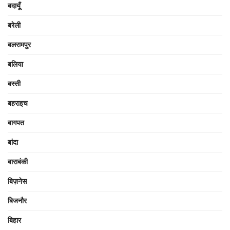
बदायूँ
बरेली
बलरामपुर
बलिया
बस्ती
बहराइच
बागपत
बांदा
बाराबंकी
बिज़नेस
बिजनौर
बिहार