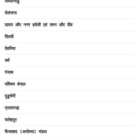
तमिलनाडु
तेलंगाना
दादरा और नगर हवेली एवं दमन और दीव
दिल्ली
देवरिया
धर्म
पंजाब
पश्चिम बंगाल
पुडुचेरी
प्रतापगढ़
फतेहपुर
फैजाबाद (अयोध्या) मंडल