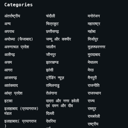
Categories
अंतर्राष्ट्रीय
चंदौली
मनोरंजन
अन्य
चित्रकूट
महाराष्ट्र
अपराध
छत्तीसगढ़
महोबा
अयोध्या (फैजाबाद)
जम्मू और कश्मीर
मिर्जापुर
अरुणाचल प्रदेश
जालौन
मुज़फ्फरनगर
अलीगढ़
जौनपुर
मुरादाबाद
असम
झारखण्ड
मेघालय
आगरा
झांसी
मेरठ
आजमगढ़
ट्रेंडिंग न्यूज़
मैनपुरी
आतंकवाद
तमिलनाडु
राजनीति
आंध्र प्रदेश
तेलंगाना
राजस्थान
इटावा
दादरा और नगर हवेली
राज्य
एवं दमन और दीव
इलाहाबाद (प्रयागराज)
रामपुर
मंडल
दिल्ली
रायबरेली
इलाहाबाद( प्रयागराज
देवरिया
राष्ट्रीय
)