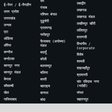
धर्म
लक्षद्वीप
ई-पेपर / ई-मैगज़ीन
पंजाब
लखनऊ
उत्तर प्रदेश
पश्चिम बंगाल
लखनऊ मंडल
उत्तराखंड
पुडुचेरी
लखीमपुर खीरी
उन्नाव
प्रतापगढ़
ललितपुर
एटा
फतेहपुर
वाराणसी
ओडिसा
फैजाबाद (अयोध्या)
विभागीय /
औरैया
मंडल
Corporate
कन्नौज
बदायूँ
विशेष
कर्नाटका
बरेली
शामली
कानपुर नगर
बलरामपुर
शाहजहाँपुर
कानपुर मंडल
बलिया
श्रावस्ती
केरला
बस्ती
संत रविदास नगर
कौशाम्बी
(भदोही)
बहराइच
खेल
संभल
बागपत
गाजियाबाद
सहारनपुर
बांदा
गुजरात
सीतापुर
बाराबंकी