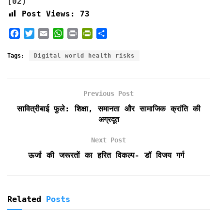
[02)
Post Views:
73
F
T
E
W
P
P
S
a
w
m
h
r
r
h
c
i
a
a
i
i
a
Tags:
Digital world health risks
e
t
i
t
n
n
r
b
t
l
s
t
t
e
o
e
A
F
Previous Post
o
r
p
r
k
p
i
सावित्रीबाई फुले: शिक्षा, समानता और सामाजिक क्रांति की
e
अग्रदूत
n
d
Next Post
l
ऊर्जा की जरूरतों का हरित विकल्प- डॉ विजय गर्ग
y
Related
Posts