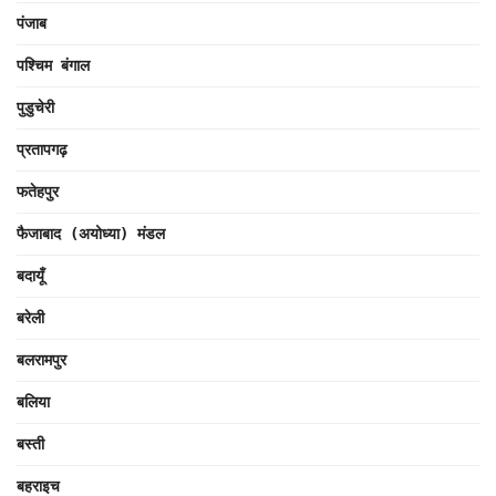
पंजाब
पश्चिम बंगाल
पुडुचेरी
प्रतापगढ़
फतेहपुर
फैजाबाद (अयोध्या) मंडल
बदायूँ
बरेली
बलरामपुर
बलिया
बस्ती
बहराइच