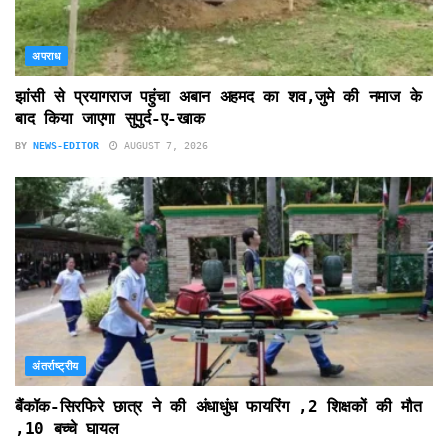
अपराध
झांसी से प्रयागराज पहुंचा अबान अहमद का शव,जुमे की नमाज के
बाद किया जाएगा सुपुर्द-ए-खाक
BY
NEWS-EDITOR
AUGUST 7, 2026
अंतर्राष्ट्रीय
बैंकॉक-सिरफिरे छात्र ने की अंधाधुंध फायरिंग ,2 शिक्षकों की मौत
,10 बच्चे घायल