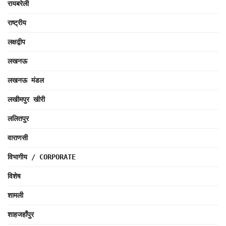
रायबरेली
राष्ट्रीय
लक्षद्वीप
लखनऊ
लखनऊ मंडल
लखीमपुर खीरी
ललितपुर
वाराणसी
विभागीय / CORPORATE
विशेष
शामली
शाहजहाँपुर