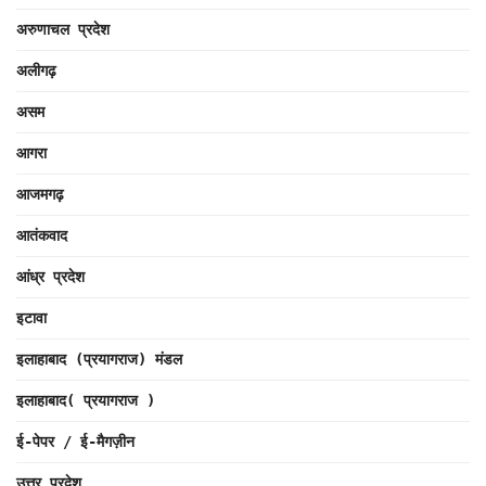
अरुणाचल प्रदेश
अलीगढ़
असम
आगरा
आजमगढ़
आतंकवाद
आंध्र प्रदेश
इटावा
इलाहाबाद (प्रयागराज) मंडल
इलाहाबाद( प्रयागराज )
ई-पेपर / ई-मैगज़ीन
उत्तर प्रदेश