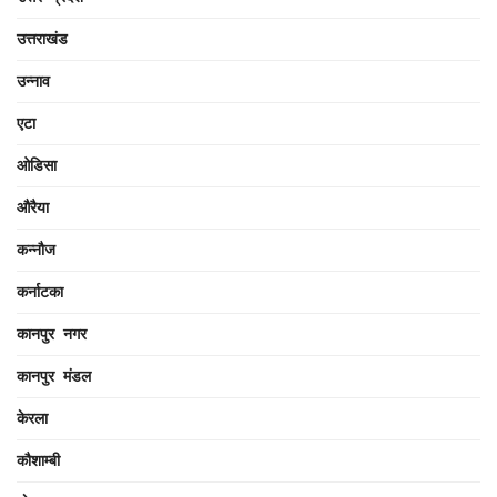
उत्तराखंड
उन्नाव
एटा
ओडिसा
औरैया
कन्नौज
कर्नाटका
कानपुर नगर
कानपुर मंडल
केरला
कौशाम्बी