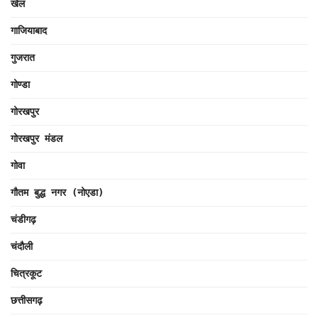
खेल
गाजियाबाद
गुजरात
गोण्डा
गोरखपुर
गोरखपुर मंडल
गोवा
गौतम बुद्ध नगर (नोएडा)
चंडीगढ़
चंदौली
चित्रकूट
छत्तीसगढ़