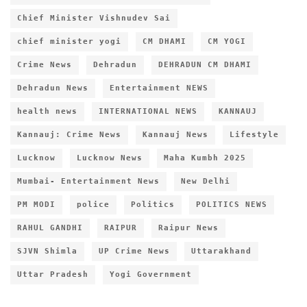
Chief Minister Vishnudev Sai
chief minister yogi
CM DHAMI
CM YOGI
Crime News
Dehradun
DEHRADUN CM DHAMI
Dehradun News
Entertainment NEWS
health news
INTERNATIONAL NEWS
KANNAUJ
Kannauj: Crime News
Kannauj News
Lifestyle
Lucknow
Lucknow News
Maha Kumbh 2025
Mumbai- Entertainment News
New Delhi
PM MODI
police
Politics
POLITICS NEWS
RAHUL GANDHI
RAIPUR
Raipur News
SJVN Shimla
UP Crime News
Uttarakhand
Uttar Pradesh
Yogi Government