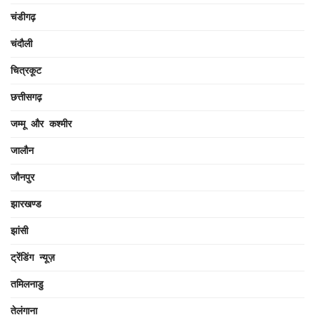
चंडीगढ़
चंदौली
चित्रकूट
छत्तीसगढ़
जम्मू और कश्मीर
जालौन
जौनपुर
झारखण्ड
झांसी
ट्रेंडिंग न्यूज़
तमिलनाडु
तेलंगाना