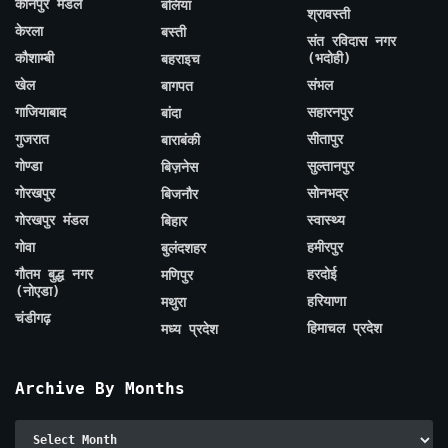
कानपुर मंडल
बलिया
श्रावस्ती
केरला
बस्ती
संत रविदास नगर
कौशाम्बी
(भदोही)
बहराइच
खेल
संभल
बागपत
गाजियाबाद
सहारनपुर
बांदा
गुजरात
सीतापुर
बाराबंकी
गोण्डा
सुल्तानपुर
बिज़नेस
गोरखपुर
सोनभद्र
बिजनौर
गोरखपुर मंडल
स्वास्थ्य
बिहार
गोवा
हमीरपुर
बुलंदशहर
गौतम बुद्ध नगर
हरदोई
मणिपुर
(नोएडा)
हरियाणा
मथुरा
चंडीगढ़
हिमाचल प्रदेश
मध्य प्रदेश
Archive By Months
Archive