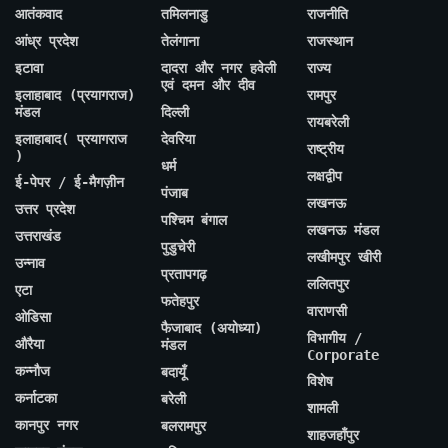
आतंकवाद
तमिलनाडु
राजनीति
आंध्र प्रदेश
तेलंगाना
राजस्थान
इटावा
दादरा और नगर हवेली
राज्य
एवं दमन और दीव
इलाहाबाद (प्रयागराज)
रामपुर
मंडल
दिल्ली
रायबरेली
इलाहाबाद( प्रयागराज
देवरिया
राष्ट्रीय
)
धर्म
लक्षद्वीप
ई-पेपर / ई-मैगज़ीन
पंजाब
लखनऊ
उत्तर प्रदेश
पश्चिम बंगाल
लखनऊ मंडल
उत्तराखंड
पुडुचेरी
लखीमपुर खीरी
उन्नाव
प्रतापगढ़
ललितपुर
एटा
फतेहपुर
वाराणसी
ओडिसा
फैजाबाद (अयोध्या)
विभागीय /
औरैया
मंडल
Corporate
कन्नौज
बदायूँ
विशेष
कर्नाटका
बरेली
शामली
कानपुर नगर
बलरामपुर
शाहजहाँपुर