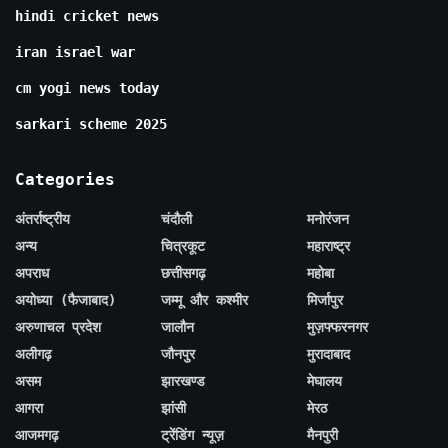
hindi cricket news
iran israel war
cm yogi news today
sarkari scheme 2025
Categories
अंतर्राष्ट्रीय
चंदौली
मनोरंजन
अन्य
चित्रकूट
महाराष्ट्र
अपराध
छत्तीसगढ़
महोबा
अयोध्या (फैजाबाद)
जम्मू और कश्मीर
मिर्जापुर
अरुणाचल प्रदेश
जालौन
मुज़फ्फरनगर
अलीगढ़
जौनपुर
मुरादाबाद
असम
झारखण्ड
मेघालय
आगरा
झांसी
मेरठ
आजमगढ़
ट्रेंडिंग न्यूज़
मैनपुरी