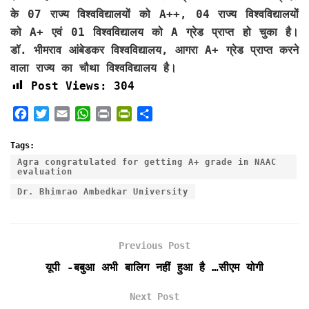
के 07 राज्य विश्वविद्यालयों को A++, 04 राज्य विश्वविद्यालयों
को A+ एवं 01 विश्वविद्यालय को A ग्रेड प्राप्त हो चुका है।
डॉ. भीमराव आंबेडकर विश्वविद्यालय, आगरा A+ ग्रेड प्राप्त करने
वाला राज्य का चौथा विश्वविद्यालय है।
Post Views:
304
F
T
E
W
P
P
S
a
w
m
h
r
r
h
c
i
a
a
i
i
a
Tags:
e
t
i
t
n
n
r
Agra congratulated for getting A+ grade in NAAC
evaluation
b
t
l
s
t
t
e
o
e
A
F
Dr. Bhimrao Ambedkar University
o
r
p
r
k
p
i
e
Previous Post
n
d
यूपी -बबुआ अभी बालिग नहीं हुआ है …सीएम योगी
l
y
Next Post