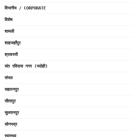
विभागीय / CORPORATE
विशेष
शामली
शाहजहाँपुर
श्रावस्ती
संत रविदास नगर (भदोही)
संभल
सहारनपुर
सीतापुर
सुल्तानपुर
सोनभद्र
स्वास्थ्य