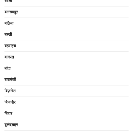
बरेली
बलरामपुर
बलिया
बस्ती
बहराइच
बागपत
बांदा
बाराबंकी
बिज़नेस
बिजनौर
बिहार
बुलंदशहर