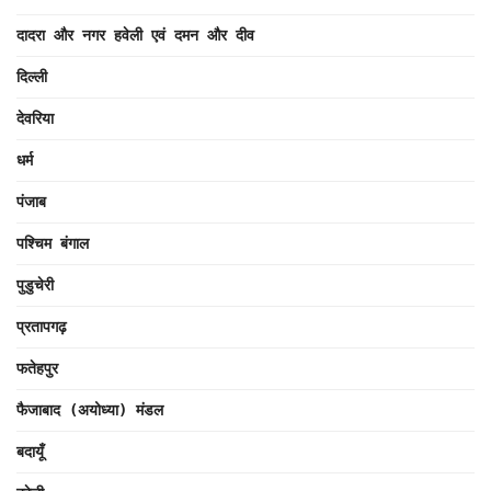
दादरा और नगर हवेली एवं दमन और दीव
दिल्ली
देवरिया
धर्म
पंजाब
पश्चिम बंगाल
पुडुचेरी
प्रतापगढ़
फतेहपुर
फैजाबाद (अयोध्या) मंडल
बदायूँ