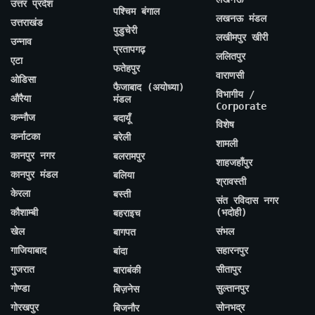
उत्तर प्रदेश
पश्चिम बंगाल
लखनऊ मंडल
उत्तराखंड
पुडुचेरी
लखीमपुर खीरी
उन्नाव
प्रतापगढ़
ललितपुर
एटा
फतेहपुर
वाराणसी
ओडिसा
फैजाबाद (अयोध्या)
विभागीय /
औरैया
मंडल
Corporate
कन्नौज
बदायूँ
विशेष
कर्नाटका
बरेली
शामली
कानपुर नगर
बलरामपुर
शाहजहाँपुर
कानपुर मंडल
बलिया
श्रावस्ती
केरला
बस्ती
संत रविदास नगर
कौशाम्बी
(भदोही)
बहराइच
खेल
संभल
बागपत
गाजियाबाद
सहारनपुर
बांदा
गुजरात
सीतापुर
बाराबंकी
गोण्डा
सुल्तानपुर
बिज़नेस
गोरखपुर
सोनभद्र
बिजनौर