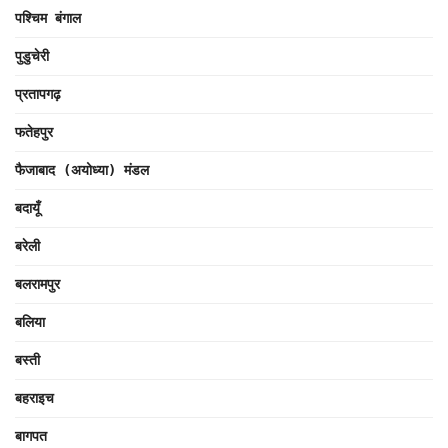
पश्चिम बंगाल
पुडुचेरी
प्रतापगढ़
फतेहपुर
फैजाबाद (अयोध्या) मंडल
बदायूँ
बरेली
बलरामपुर
बलिया
बस्ती
बहराइच
बागपत