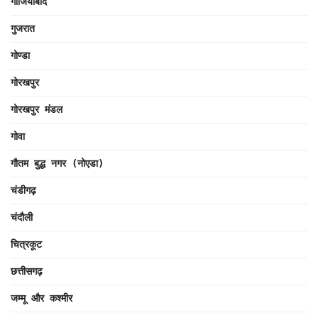
गाजियाबाद
गुजरात
गोण्डा
गोरखपुर
गोरखपुर मंडल
गोवा
गौतम बुद्ध नगर (नोएडा)
चंडीगढ़
चंदौली
चित्रकूट
छत्तीसगढ़
जम्मू और कश्मीर