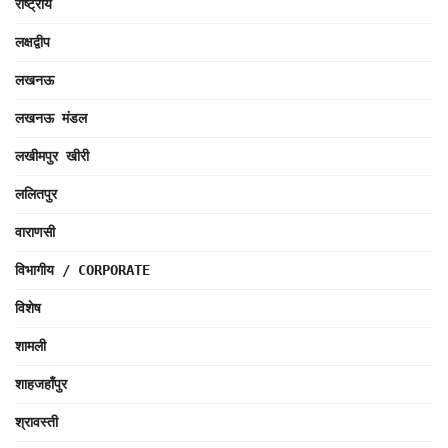
राष्ट्रीय
लक्षद्वीप
लखनऊ
लखनऊ मंडल
लखीमपुर खीरी
ललितपुर
वाराणसी
विभागीय / CORPORATE
विशेष
शामली
शाहजहाँपुर
श्रावस्ती