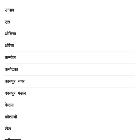
उन्नाव
एटा
ओडिसा
औरैया
कन्नौज
कर्नाटका
कानपुर नगर
कानपुर मंडल
केरला
कौशाम्बी
खेल