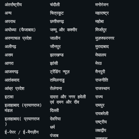
अंतर्राष्ट्रीय
चंदौली
मनोरंजन
अन्य
चित्रकूट
महाराष्ट्र
अपराध
छत्तीसगढ़
महोबा
अयोध्या (फैजाबाद)
जम्मू और कश्मीर
मिर्जापुर
अरुणाचल प्रदेश
जालौन
मुज़फ्फरनगर
अलीगढ़
जौनपुर
मुरादाबाद
असम
झारखण्ड
मेघालय
आगरा
झांसी
मेरठ
आजमगढ़
ट्रेंडिंग न्यूज़
मैनपुरी
आतंकवाद
तमिलनाडु
राजनीति
आंध्र प्रदेश
तेलंगाना
राजस्थान
इटावा
दादरा और नगर हवेली
राज्य
एवं दमन और दीव
इलाहाबाद (प्रयागराज)
रामपुर
मंडल
दिल्ली
रायबरेली
इलाहाबाद( प्रयागराज
देवरिया
राष्ट्रीय
)
धर्म
लक्षद्वीप
ई-पेपर / ई-मैगज़ीन
पंजाब
लखनऊ