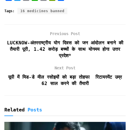
a
w
m
h
r
r
h
c
i
a
a
i
i
a
Tags:
16 medicines banned
e
t
i
t
n
n
r
b
t
l
s
t
t
e
o
e
A
F
Previous Post
o
r
p
r
k
p
i
LUCKNOW-अंतरराष्ट्रीय योग दिवस को जन आंदोलन बनाने की
e
तैयारी पूरी, 1.42 करोड़ बच्चों के साथ योगमय होगा उत्तर
n
प्रदेश*
d
l
Next Post
y
यूपी में मिड-डे मील रसोइयों को बड़ा तोहफा रिटायरमेंट उम्र
62 साल करने की तैयारी
Related
Posts