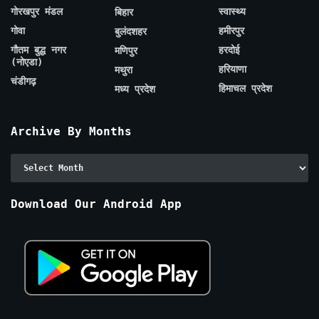
गोरखपुर मंडल
स्वास्थ्य
बिहार
गोवा
हमीरपुर
बुलंदशहर
गौतम बुद्ध नगर
हरदोई
मणिपुर
(नोएडा)
हरियाणा
मथुरा
चंडीगढ़
हिमाचल प्रदेश
मध्य प्रदेश
Archive By Months
Archive
By
Months
Download Our Android App