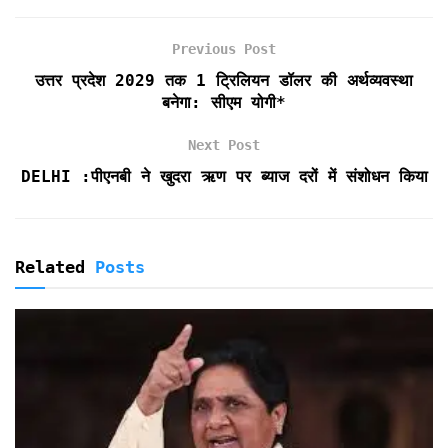
b
t
l
s
t
t
e
o
e
A
F
Previous Post
o
r
p
r
k
p
i
उत्तर प्रदेश 2029 तक 1 ट्रिलियन डॉलर की अर्थव्यवस्था
e
बनेगा: सीएम योगी*
n
d
Next Post
l
DELHI :पीएनबी ने खुदरा ऋण पर ब्याज दरों में संशोधन किया
y
Related
Posts