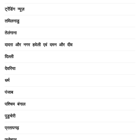
ट्रेंडिंग न्यूज़
तमिलनाडु
तेलंगाना
दादरा और नगर हवेली एवं दमन और दीव
दिल्ली
देवरिया
धर्म
पंजाब
पश्चिम बंगाल
पुडुचेरी
प्रतापगढ़
फतेहपुर