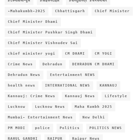
#टेक्नोलॉजीन्यूज
#लाइफस्टाइल
#वास्तुशास्त्र #धर्मसमाचार
-Mahakumbh-2025
Chhattisgarh
Chief Minister
Chief Minister Dhami
Chief Minister Pushkar Singh Dhami
Chief Minister Vishnudev Sai
chief minister yogi
CM DHAMI
CM YOGI
Crime News
Dehradun
DEHRADUN CM DHAMI
Dehradun News
Entertainment NEWS
health news
INTERNATIONAL NEWS
KANNAUJ
Kannauj: Crime News
Kannauj News
Lifestyle
Lucknow
Lucknow News
Maha Kumbh 2025
Mumbai- Entertainment News
New Delhi
PM MODI
police
Politics
POLITICS NEWS
RAHUL GANDHI
RAIPUR
Raipur News