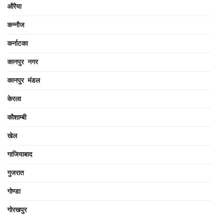
औरैया
कन्नौज
कर्नाटका
कानपुर नगर
कानपुर मंडल
केरला
कौशाम्बी
खेल
गाजियाबाद
गुजरात
गोण्डा
गोरखपुर