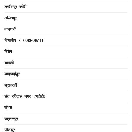
लखीमपुर खीरी
ललितपुर
वाराणसी
विभागीय / CORPORATE
विशेष
शामली
शाहजहाँपुर
श्रावस्ती
संत रविदास नगर (भदोही)
संभल
सहारनपुर
सीतापुर