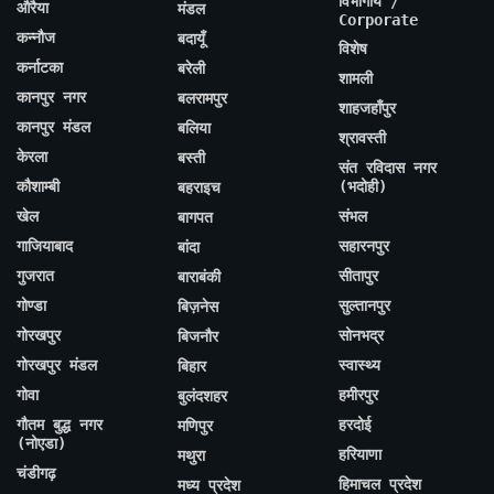
विभागीय /
औरैया
मंडल
Corporate
कन्नौज
बदायूँ
विशेष
कर्नाटका
बरेली
शामली
कानपुर नगर
बलरामपुर
शाहजहाँपुर
कानपुर मंडल
बलिया
श्रावस्ती
केरला
बस्ती
संत रविदास नगर
कौशाम्बी
(भदोही)
बहराइच
खेल
संभल
बागपत
गाजियाबाद
सहारनपुर
बांदा
गुजरात
सीतापुर
बाराबंकी
गोण्डा
सुल्तानपुर
बिज़नेस
गोरखपुर
सोनभद्र
बिजनौर
गोरखपुर मंडल
स्वास्थ्य
बिहार
गोवा
हमीरपुर
बुलंदशहर
गौतम बुद्ध नगर
हरदोई
मणिपुर
(नोएडा)
हरियाणा
मथुरा
चंडीगढ़
हिमाचल प्रदेश
मध्य प्रदेश