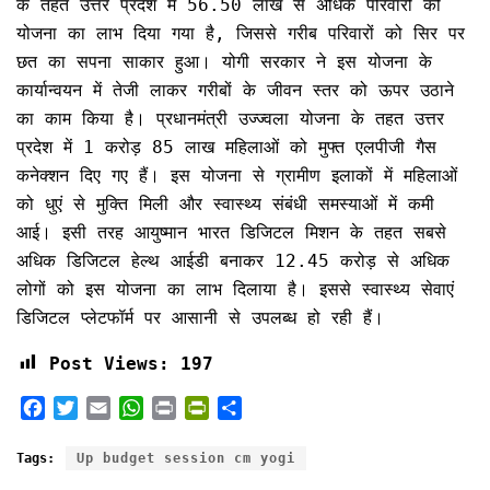
के तहत उत्तर प्रदेश में 56.50 लाख से अधिक परिवारों को
योजना का लाभ दिया गया है, जिससे गरीब परिवारों को सिर पर
छत का सपना साकार हुआ। योगी सरकार ने इस योजना के
कार्यान्वयन में तेजी लाकर गरीबों के जीवन स्तर को ऊपर उठाने
का काम किया है। प्रधानमंत्री उज्ज्वला योजना के तहत उत्तर
प्रदेश में 1 करोड़ 85 लाख महिलाओं को मुफ्त एलपीजी गैस
कनेक्शन दिए गए हैं। इस योजना से ग्रामीण इलाकों में महिलाओं
को धुएं से मुक्ति मिली और स्वास्थ्य संबंधी समस्याओं में कमी
आई। इसी तरह आयुष्मान भारत डिजिटल मिशन के तहत सबसे
अधिक डिजिटल हेल्थ आईडी बनाकर 12.45 करोड़ से अधिक
लोगों को इस योजना का लाभ दिलाया है। इससे स्वास्थ्य सेवाएं
डिजिटल प्लेटफॉर्म पर आसानी से उपलब्ध हो रही हैं।
Post Views:
197
F
T
E
W
P
P
S
a
w
m
h
r
r
h
c
i
a
a
i
i
a
Tags:
Up budget session cm yogi
e
t
i
t
n
n
r