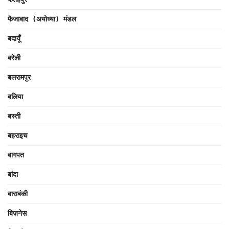
फैजाबाद (अयोध्या) मंडल
बदायूँ
बरेली
बलरामपुर
बलिया
बस्ती
बहराइच
बागपत
बांदा
बाराबंकी
बिज़नेस