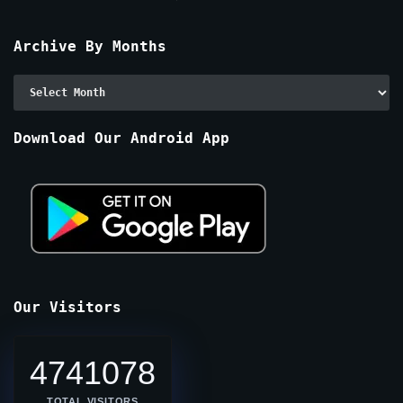
Archive By Months
Archive
By
Months
Download Our Android App
Our Visitors
4741078
TOTAL VISITORS