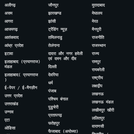
अलीगढ़
जौनपुर
मुरादाबाद
असम
झारखण्ड
मेघालय
आगरा
झांसी
मेरठ
आजमगढ़
ट्रेंडिंग न्यूज़
मैनपुरी
आतंकवाद
तमिलनाडु
राजनीति
आंध्र प्रदेश
तेलंगाना
राजस्थान
इटावा
दादरा और नगर हवेली
राज्य
एवं दमन और दीव
इलाहाबाद (प्रयागराज)
रामपुर
मंडल
दिल्ली
रायबरेली
इलाहाबाद( प्रयागराज
देवरिया
राष्ट्रीय
)
धर्म
लक्षद्वीप
ई-पेपर / ई-मैगज़ीन
पंजाब
लखनऊ
उत्तर प्रदेश
पश्चिम बंगाल
लखनऊ मंडल
उत्तराखंड
पुडुचेरी
लखीमपुर खीरी
उन्नाव
प्रतापगढ़
ललितपुर
एटा
फतेहपुर
वाराणसी
ओडिसा
फैजाबाद (अयोध्या)