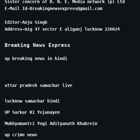
Sister concern of B. N. E. Media network (p) Ltd
E-Mail Id-Breakingnewsexpress@gmail.com
Editor-Anju Singh
Address-mig 47 secter E aliganj lucknow 226024
Breaking News Express
up breaking news in hindi
uttar pradesh samachar live
lucknow samachar hindi
UP Sarkar Ki Yojanayen
Mukhyamantri Yogi Adityanath Khabrein
up crime news