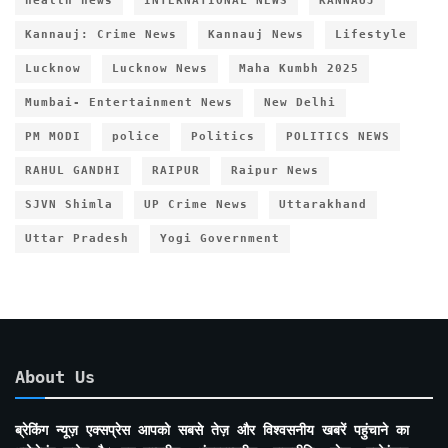
health news
INTERNATIONAL NEWS
KANNAUJ
Kannauj: Crime News
Kannauj News
Lifestyle
Lucknow
Lucknow News
Maha Kumbh 2025
Mumbai- Entertainment News
New Delhi
PM MODI
police
Politics
POLITICS NEWS
RAHUL GANDHI
RAIPUR
Raipur News
SJVN Shimla
UP Crime News
Uttarakhand
Uttar Pradesh
Yogi Government
About Us
ब्रेकिंग न्यूज़ एक्सप्रेस आपको सबसे तेज़ और विश्वसनीय खबरें पहुंचाने का