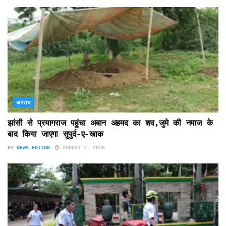
अपराध
झांसी से प्रयागराज पहुंचा अबान अहमद का शव,जुमे की नमाज के
बाद किया जाएगा सुपुर्द-ए-खाक
BY
NEWS-EDITOR
AUGUST 7, 2026