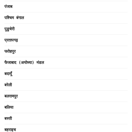
पंजाब
पश्चिम बंगाल
पुडुचेरी
प्रतापगढ़
फतेहपुर
फैजाबाद (अयोध्या) मंडल
बदायूँ
बरेली
बलरामपुर
बलिया
बस्ती
बहराइच