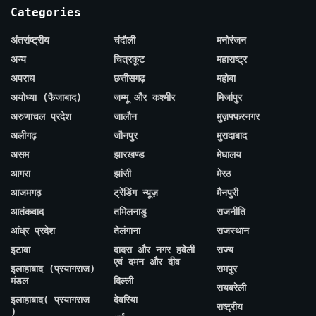
Categories
अंतर्राष्ट्रीय
चंदौली
मनोरंजन
अन्य
चित्रकूट
महाराष्ट्र
अपराध
छत्तीसगढ़
महोबा
अयोध्या (फैजाबाद)
जम्मू और कश्मीर
मिर्जापुर
अरुणाचल प्रदेश
जालौन
मुज़फ्फरनगर
अलीगढ़
जौनपुर
मुरादाबाद
असम
झारखण्ड
मेघालय
आगरा
झांसी
मेरठ
आजमगढ़
ट्रेंडिंग न्यूज़
मैनपुरी
आतंकवाद
तमिलनाडु
राजनीति
आंध्र प्रदेश
तेलंगाना
राजस्थान
इटावा
दादरा और नगर हवेली
राज्य
एवं दमन और दीव
इलाहाबाद (प्रयागराज)
रामपुर
मंडल
दिल्ली
रायबरेली
इलाहाबाद( प्रयागराज
देवरिया
राष्ट्रीय
)