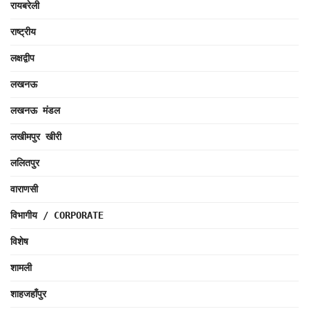
रायबरेली
राष्ट्रीय
लक्षद्वीप
लखनऊ
लखनऊ मंडल
लखीमपुर खीरी
ललितपुर
वाराणसी
विभागीय / CORPORATE
विशेष
शामली
शाहजहाँपुर