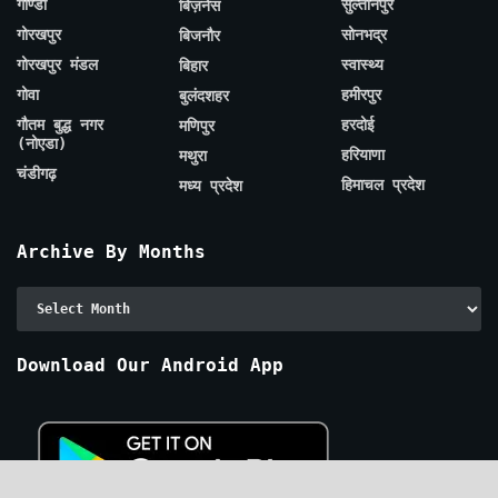
गोण्डा
सुल्तानपुर
बिज़नेस
गोरखपुर
सोनभद्र
बिजनौर
गोरखपुर मंडल
स्वास्थ्य
बिहार
गोवा
हमीरपुर
बुलंदशहर
गौतम बुद्ध नगर
हरदोई
मणिपुर
(नोएडा)
हरियाणा
मथुरा
चंडीगढ़
हिमाचल प्रदेश
मध्य प्रदेश
Archive By Months
Archive
By
Months
Download Our Android App