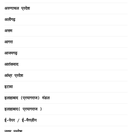
अरुणाचल प्रदेश
अलीगढ़
असम
आगरा
आजमगढ़
आतंकवाद
आंध्र प्रदेश
इटावा
इलाहाबाद (प्रयागराज) मंडल
इलाहाबाद( प्रयागराज )
ई-पेपर / ई-मैगज़ीन
उत्तर प्रदेश