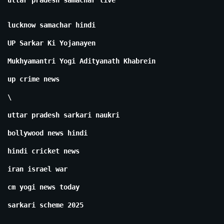
uttar pradesh samachar live
lucknow samachar hindi
UP Sarkar Ki Yojanayen
Mukhyamantri Yogi Adityanath Khabrein
up crime news
\
uttar pradesh sarkari naukri
bollywood news hindi
hindi cricket news
iran israel war
cm yogi news today
sarkari scheme 2025