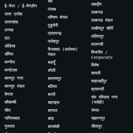
धर्म
लक्षद्वीप
ई-पेपर / ई-मैगज़ीन
पंजाब
लखनऊ
उत्तर प्रदेश
पश्चिम बंगाल
लखनऊ मंडल
उत्तराखंड
पुडुचेरी
लखीमपुर खीरी
उन्नाव
प्रतापगढ़
ललितपुर
एटा
फतेहपुर
वाराणसी
ओडिसा
फैजाबाद (अयोध्या)
विभागीय /
औरैया
मंडल
Corporate
कन्नौज
बदायूँ
विशेष
कर्नाटका
बरेली
शामली
कानपुर नगर
बलरामपुर
शाहजहाँपुर
कानपुर मंडल
बलिया
श्रावस्ती
केरला
बस्ती
संत रविदास नगर
कौशाम्बी
(भदोही)
बहराइच
खेल
संभल
बागपत
गाजियाबाद
सहारनपुर
बांदा
गुजरात
सीतापुर
बाराबंकी