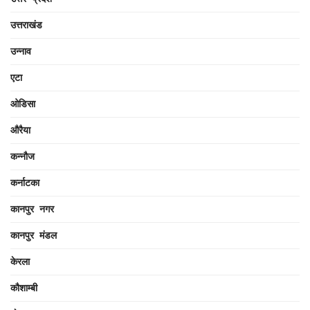
उत्तराखंड
उन्नाव
एटा
ओडिसा
औरैया
कन्नौज
कर्नाटका
कानपुर नगर
कानपुर मंडल
केरला
कौशाम्बी