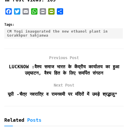
F
T
E
W
P
P
S
a
w
m
h
r
r
h
c
i
a
a
i
i
a
Tags:
e
t
i
t
n
n
r
CM Yogi inaugurated the new ethanol plant in
Gorakhpur Sahjanwa
b
t
l
s
t
t
e
o
e
A
F
o
r
p
r
k
p
i
Previous Post
e
LUCKNOW :वैश्य समाज भारत के केंद्रीय कार्यालय का हुआ
n
उद्घाटन, वैश्य हित के लिए समर्पित संगठन
d
l
Next Post
y
यूपी -चैत्र नवरात्रि व रामनवमी पर मंदिरों में उमड़े श्रद्धालु*
Related
Posts