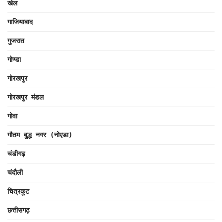
खेल
गाजियाबाद
गुजरात
गोण्डा
गोरखपुर
गोरखपुर मंडल
गोवा
गौतम बुद्ध नगर (नोएडा)
चंडीगढ़
चंदौली
चित्रकूट
छत्तीसगढ़