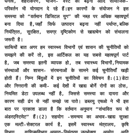
घनत्व, शहरीकरण, भोजन- वेस्ट का बढ़ना आदि सामाजिक-
परिवर्तन भी योगदान दे रहे हैं।इन कारणों के संयोजन ने इस
समस्या को “वर्तमान डिजिटल युग” की नब्ज़ पर अधिक महत्वपूर्ण
बना दिया है,जहाँ सिर्फ उत्पादन बढ़ना नहीं पर्याप्त,बल्कि
नियंत्रित, सुरक्षित, समग्र दृष्टिकोण से खाद्यचेन को संभालना
जरूरी है।
साथियों बात अगर हम स्वास्थ्य विभागों एवं शासन की चुनौतियों को
समझने की करें तो, इस आर्टिकल का यह सबसे महत्वपूर्ण पार्ट
है, जब समस्या इतनी व्यापक हो, तब स्वास्थ्य विभागों,नियामक
संस्थाओं और शासन- संरचनाओं के सामने कई चुनौतियाँ खड़ी
होती हैं। निम्न बिंदुओं में इन चुनौतियों का विवेचन है:(1)डेटा
और निगरानी की कमी- कई देशों में खाद्य बोर्ने रोगों का ठोस,
नियमित डेटा उपलब्ध नहीं है, जिससे समस्या का दायरा और
कारण सही ढंग से नहीं समझे जा पाते। डब्लयु एचओ ने भी इस
बात पर प्रकाश डाला है कि वर्तमान अनुमान “संभावित रूप से
अंडरएस्टिमेट” हैं।(2) सहयोग -समन्वय का अभाव-खाद्य सुरक्षा
एक मल्टी-सेक्टरल कार्य है, इसमें स्वास्थ्य मंत्रालय, कृषि
विभाग, वाणिज्यविभाग,आयात-नियंत्रण,
उपभोक्ता आयोग आदि