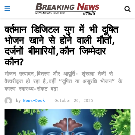
वर्तमान डिजिटल युग में भी दूषित
भोजन खाने से होने वाली मौतों,
दर्जनों बीमारियों,कौन जिम्मेदार
कौन?
भोजन उत्पादन,वितरण और आपूर्ति- शृंखला तेजी से
वैश्वरीकृत हो रहा है,वहीं “दूषित या असुरक्षि भोजन” के
कारण स्वास्थ्य-संकट बढ़ा
by
News-Desk
October 26, 2025