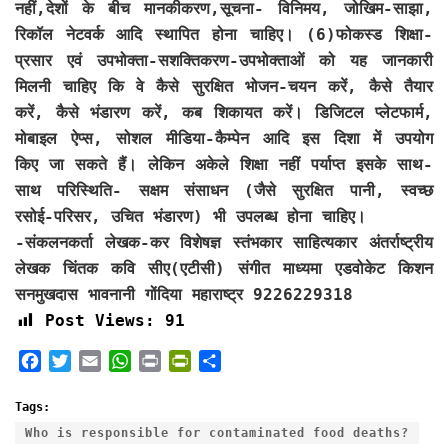
नहीं,देशों के बीच मानकीकरण,सूचना- विनिमय, जोखिम-साझा,
रिकॉल नेटवर्क आदि स्थापित होना चाहिए। (6)फोकस्ड शिक्षा-
प्रसार एवं उपभोक्ता-सशक्तिकरण-उपभोक्ताओं को यह जानकारी
मिलनी चाहिए कि वे कैसे सुरक्षित भोजन-चयन करें, कैसे तैयार
करें, कैसे भंडारण करें, कब शिकायत करें। डिजिटल प्लेटफार्म,
मोबाइल ऐप्स, सोशल मीडिया-कैम्पेन आदि इस दिशा में उपयोग
किए जा सकते हैं। लेकिन अकेले शिक्षा नहीं पर्याप्त इसके साथ-
साथ परिस्थिति- सक्षम संसाधन (जैसे सुरक्षित पानी, स्वच्छ
रसोई-परिसर, उचित भंडारण) भी उपलब्ध होना चाहिए।
-संकलनकर्ता लेखक-कर विशेषज्ञ स्तंभकार साहित्यकार अंतर्राष्ट्रीय
लेखक चिंतक कवि सीए(एटीसी) संगीत माध्यमा एडवोकेट किशन
सनमुखदास भावनानी गोंदिया महाराष्ट्र 9226229318
Post Views:
91
F
T
E
W
P
P
S
a
w
m
h
r
r
h
c
i
a
a
i
i
a
Tags:
e
t
i
t
n
n
r
Who is responsible for contaminated food deaths?