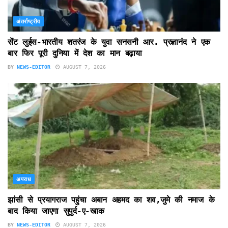
अंतर्राष्ट्रीय
सेंट लुईस-भारतीय शतरंज के युवा सनसनी आर. प्रज्ञानंद ने एक
बार फिर पूरी दुनिया में देश का मान बढ़ाया
BY
NEWS-EDITOR
AUGUST 7, 2026
अपराध
झांसी से प्रयागराज पहुंचा अबान अहमद का शव,जुमे की नमाज के
बाद किया जाएगा सुपुर्द-ए-खाक
BY
NEWS-EDITOR
AUGUST 7, 2026