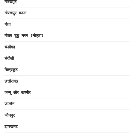
गोरखपुर
गोरखपुर मंडल
गोवा
गौतम बुद्ध नगर (नोएडा)
चंडीगढ़
चंदौली
चित्रकूट
छत्तीसगढ़
जम्मू और कश्मीर
जालौन
जौनपुर
झारखण्ड