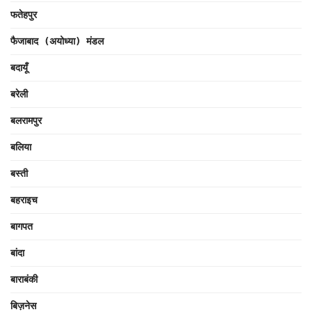
फतेहपुर
फैजाबाद (अयोध्या) मंडल
बदायूँ
बरेली
बलरामपुर
बलिया
बस्ती
बहराइच
बागपत
बांदा
बाराबंकी
बिज़नेस