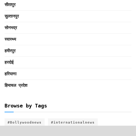
सीतापुर
सुल्तानपुर
सोनभद्र
स्वास्थ्य
हमीरपुर
हरदोई
हरियाणा
हिमाचल प्रदेश
Browse by Tags
#Bollywoodnews
#internationalnews
#sportsnews
#इंटरनेशनलन्यूज
#इंटरनेशनलन्यूजअपडेट