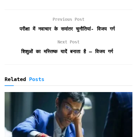
b
t
l
s
t
t
e
o
e
A
F
o
r
p
r
Previous Post
k
p
i
e
परीक्षा में नवाचार के समांतर चुनौतियां- विजय गर्ग
n
d
Next Post
l
शिशुओं का मस्तिष्क यादें बनाता है – विजय गर्ग
y
Related
Posts