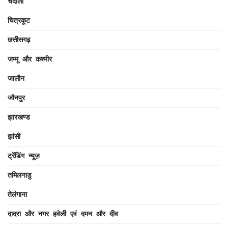
चंदौली
चित्रकूट
छत्तीसगढ़
जम्मू और कश्मीर
जालौन
जौनपुर
झारखण्ड
झांसी
ट्रेंडिंग न्यूज़
तमिलनाडु
तेलंगाना
दादरा और नगर हवेली एवं दमन और दीव