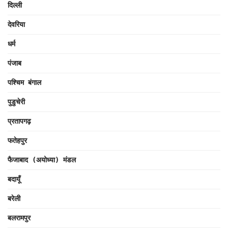
दिल्ली
देवरिया
धर्म
पंजाब
पश्चिम बंगाल
पुडुचेरी
प्रतापगढ़
फतेहपुर
फैजाबाद (अयोध्या) मंडल
बदायूँ
बरेली
बलरामपुर