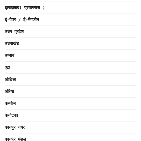
इलाहाबाद( प्रयागराज )
ई-पेपर / ई-मैगज़ीन
उत्तर प्रदेश
उत्तराखंड
उन्नाव
एटा
ओडिसा
औरैया
कन्नौज
कर्नाटका
कानपुर नगर
कानपुर मंडल