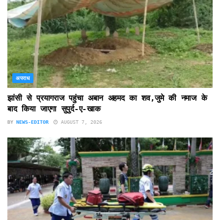
अपराध
झांसी से प्रयागराज पहुंचा अबान अहमद का शव,जुमे की नमाज के
बाद किया जाएगा सुपुर्द-ए-खाक
BY
NEWS-EDITOR
AUGUST 7, 2026