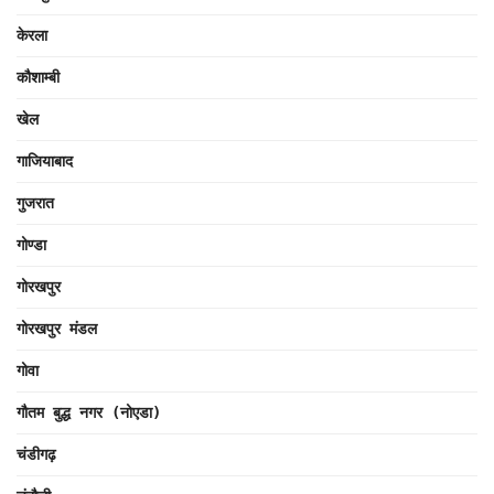
केरला
कौशाम्बी
खेल
गाजियाबाद
गुजरात
गोण्डा
गोरखपुर
गोरखपुर मंडल
गोवा
गौतम बुद्ध नगर (नोएडा)
चंडीगढ़