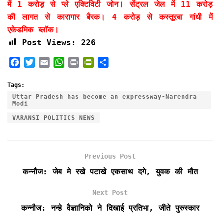
में 1 करोड़ से प्ले एक्टिविटी जोन। सेंट्रल जेल में 11 करोड़
की लागत से कारागार बैरक। 4 करोड़ से कस्तूरबा गांधी में
एकेडमिक ब्लॉक।
Post Views:
226
F
T
E
W
P
P
S
a
w
m
h
r
r
h
c
i
a
a
i
i
a
Tags:
e
t
i
t
n
n
r
Uttar Pradesh has become an expressway-Narendra
Modi
b
t
l
s
t
t
e
o
e
A
F
VARANSI POLITICS NEWS
o
r
p
r
k
p
i
e
Previous Post
n
d
कन्नौज: जेब मे रखे पटाखे एकसाथ दगे, युवक की मौत
l
y
Next Post
कन्नौज: नन्हे वैज्ञानिको ने दिखाई प्रतिभा, जीते पुरुस्कार