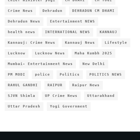
chief minister yogi
CM DHAMI
CM YOGI
Crime News
Dehradun
DEHRADUN CM DHAMI
Dehradun News
Entertainment NEWS
health news
INTERNATIONAL NEWS
KANNAUJ
Kannauj: Crime News
Kannauj News
Lifestyle
Lucknow
Lucknow News
Maha Kumbh 2025
Mumbai- Entertainment News
New Delhi
PM MODI
police
Politics
POLITICS NEWS
RAHUL GANDHI
RAIPUR
Raipur News
SJVN Shimla
UP Crime News
Uttarakhand
Uttar Pradesh
Yogi Government