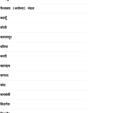
फैजाबाद (अयोध्या) मंडल
बदायूँ
बरेली
बलरामपुर
बलिया
बस्ती
बहराइच
बागपत
बांदा
बाराबंकी
बिज़नेस