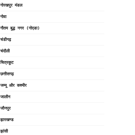
गोरखपुर मंडल
गोवा
गौतम बुद्ध नगर (नोएडा)
चंडीगढ़
चंदौली
चित्रकूट
छत्तीसगढ़
जम्मू और कश्मीर
जालौन
जौनपुर
झारखण्ड
झांसी