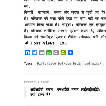
अलग कार्य के साथ, जैसे मोटर नियंत्रण, संवेदी व्या
मन:
विचारों, भावनाओं, चेतना और धारणा से जुड़ी एक गैर
है। मस्तिष्क की तरह सीधे देखा या मापा नहीं जा सकता
अध्ययन किया जाता है। सादृश्य: मस्तिष्क एक कंप्यू
है। मस्तिष्क शारीरिक संरचना प्रदान करता है, लेकि
विजय गर्ग सेवानिवृत्त प्राचार्य शैक्षिक स्तंभकार गल
Post Views:
198
F
T
E
W
P
P
S
a
w
m
h
r
r
h
c
i
a
a
i
i
a
Tags:
Difference between brain and mind-
e
t
i
t
n
n
r
b
t
l
s
t
t
e
o
e
A
F
Previous Post
o
r
p
r
k
p
i
आईआईटी बनाम एनआईटी बनाम आईआईआईटी:
e
क्या अंतर है?
n
d