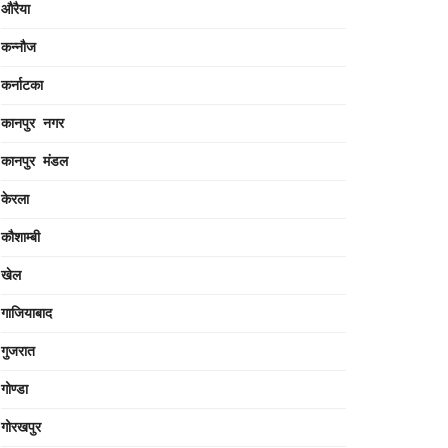
औरैया
कन्नौज
कर्नाटका
कानपुर नगर
कानपुर मंडल
केरला
कौशाम्बी
खेल
गाजियाबाद
गुजरात
गोण्डा
गोरखपुर