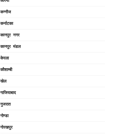
औरैया
कन्नौज
कर्नाटका
कानपुर नगर
कानपुर मंडल
केरला
कौशाम्बी
खेल
गाजियाबाद
गुजरात
गोण्डा
गोरखपुर