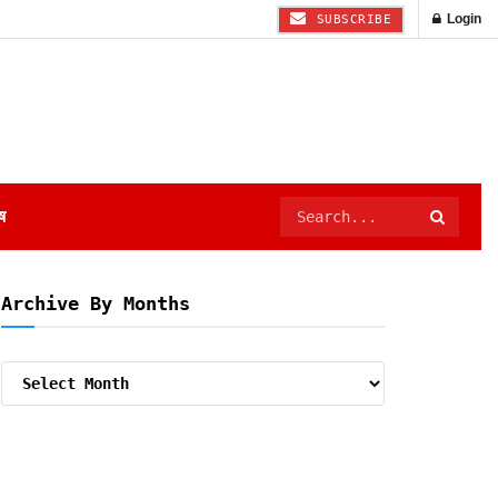
Login
SUBSCRIBE
ष
Archive By Months
Archive
By
Months