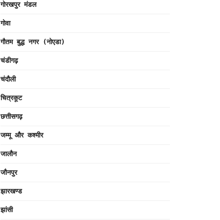
गोरखपुर मंडल
गोवा
गौतम बुद्ध नगर (नोएडा)
चंडीगढ़
चंदौली
चित्रकूट
छत्तीसगढ़
जम्मू और कश्मीर
जालौन
जौनपुर
झारखण्ड
झांसी