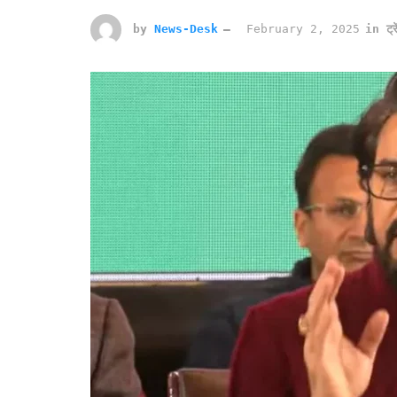
by
News-Desk
February 2, 2025
in
ट्र