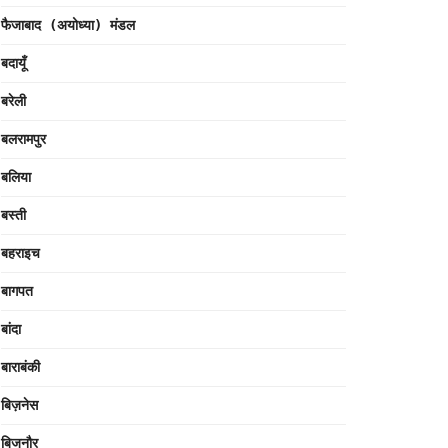
फैजाबाद (अयोध्या) मंडल
बदायूँ
बरेली
बलरामपुर
बलिया
बस्ती
बहराइच
बागपत
बांदा
बाराबंकी
बिज़नेस
बिजनौर