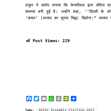
ठाकुर ने आरोप लगाया कि केजरीवाल द्वारा सीवेज प्र
समस्या बनी हुई है। उन्होंने कहा, ‘‘दिल्ली क
‘कमल’ (भाजपा का चुनाव चिह्न) खिलेगा।” भाजपा न
Post Views:
229
F
T
E
W
P
P
S
a
w
m
h
r
r
h
c
i
a
a
i
i
a
Tags:
Delhi Assembly Election 2025