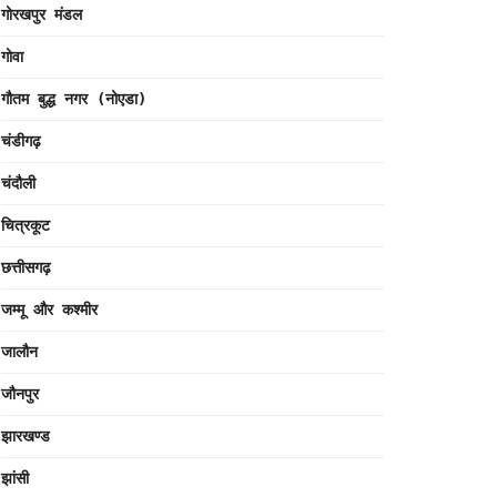
गोरखपुर मंडल
गोवा
गौतम बुद्ध नगर (नोएडा)
चंडीगढ़
चंदौली
चित्रकूट
छत्तीसगढ़
जम्मू और कश्मीर
जालौन
जौनपुर
झारखण्ड
झांसी