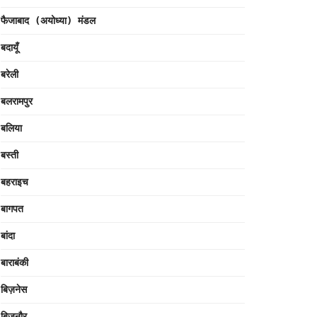
फैजाबाद (अयोध्या) मंडल
बदायूँ
बरेली
बलरामपुर
बलिया
बस्ती
बहराइच
बागपत
बांदा
बाराबंकी
बिज़नेस
बिजनौर