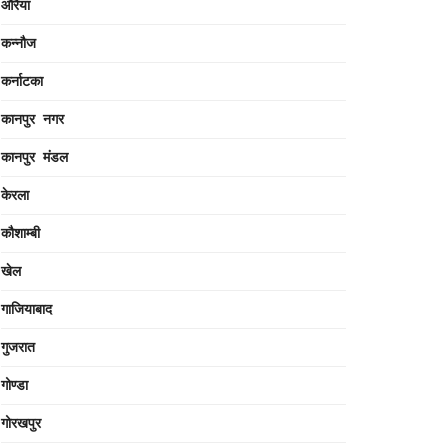
औरैया
कन्नौज
कर्नाटका
कानपुर नगर
कानपुर मंडल
केरला
कौशाम्बी
खेल
गाजियाबाद
गुजरात
गोण्डा
गोरखपुर