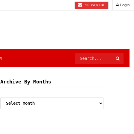
Login
SUBSCRIBE
ष
Archive By Months
Archive
By
Months