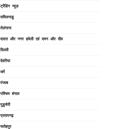
ट्रेंडिंग न्यूज़
तमिलनाडु
तेलंगाना
दादरा और नगर हवेली एवं दमन और दीव
दिल्ली
देवरिया
धर्म
पंजाब
पश्चिम बंगाल
पुडुचेरी
प्रतापगढ़
फतेहपुर