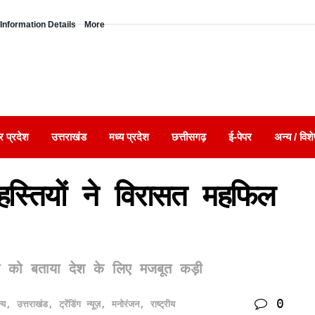
Information Details
More
र प्रदेश
उत्तराखंड
मध्य प्रदेश
छत्तीसगढ़
ई-पेपर
अन्य / विशे
 हस्तियों ने विरासत महफिल
ि को बताया देश के लिए मजबूत कड़ी
0
्य
,
उत्तराखंड
,
ट्रेंडिंग न्यूज़
,
मनोरंजन
,
राष्ट्रीय