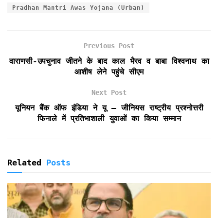
e
t
i
t
n
n
r
Pradhan Mantri Awas Yojana (Urban)
b
t
l
s
t
t
e
o
e
A
F
o
r
p
r
k
p
i
Previous Post
e
वाराणसी-उपचुनाव जीतने के बाद काल भैरव व बाबा विश्वनाथ का
n
आशीष लेने पहुंचे सीएम
d
l
Next Post
y
यूनियन बैंक ऑफ इंडिया ने यू – जीनियस राष्ट्रीय प्रश्नोत्तरी
फिनाले में प्रतिभाशाली युवाओं का किया सम्मान
Related
Posts