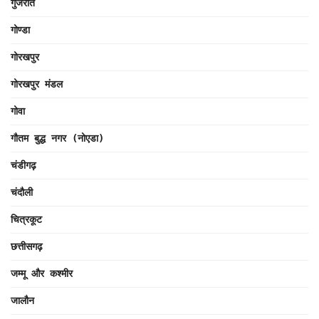
गुजरात
गोण्डा
गोरखपुर
गोरखपुर मंडल
गोवा
गौतम बुद्ध नगर (नोएडा)
चंडीगढ़
चंदौली
चित्रकूट
छत्तीसगढ़
जम्मू और कश्मीर
जालौन