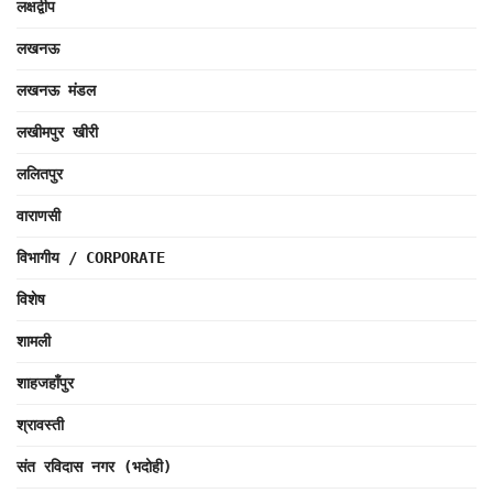
लक्षद्वीप
लखनऊ
लखनऊ मंडल
लखीमपुर खीरी
ललितपुर
वाराणसी
विभागीय / CORPORATE
विशेष
शामली
शाहजहाँपुर
श्रावस्ती
संत रविदास नगर (भदोही)