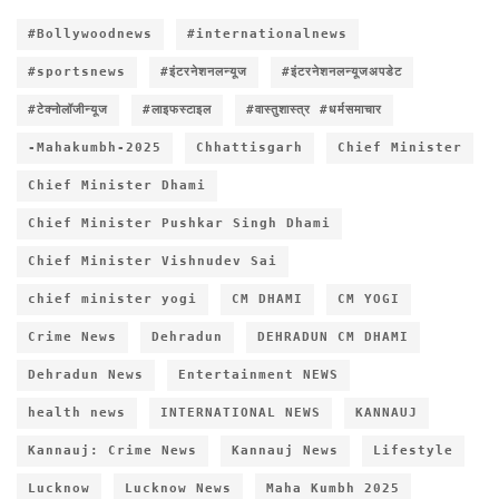
#Bollywoodnews
#internationalnews
#sportsnews
#इंटरनेशनलन्यूज
#इंटरनेशनलन्यूजअपडेट
#टेक्नोलॉजीन्यूज
#लाइफस्टाइल
#वास्तुशास्त्र #धर्मसमाचार
-Mahakumbh-2025
Chhattisgarh
Chief Minister
Chief Minister Dhami
Chief Minister Pushkar Singh Dhami
Chief Minister Vishnudev Sai
chief minister yogi
CM DHAMI
CM YOGI
Crime News
Dehradun
DEHRADUN CM DHAMI
Dehradun News
Entertainment NEWS
health news
INTERNATIONAL NEWS
KANNAUJ
Kannauj: Crime News
Kannauj News
Lifestyle
Lucknow
Lucknow News
Maha Kumbh 2025