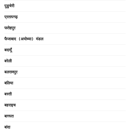
पुडुचेरी
प्रतापगढ़
फतेहपुर
फैजाबाद (अयोध्या) मंडल
बदायूँ
बरेली
बलरामपुर
बलिया
बस्ती
बहराइच
बागपत
बांदा