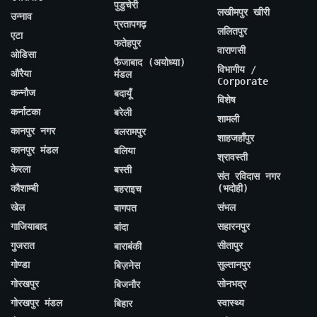
पुडुचेरी
लखीमपुर खीरी
उन्नाव
प्रतापगढ़
ललितपुर
एटा
फतेहपुर
वाराणसी
ओडिसा
फैजाबाद (अयोध्या)
विभागीय /
औरैया
मंडल
Corporate
कन्नौज
बदायूँ
विशेष
कर्नाटका
बरेली
शामली
कानपुर नगर
बलरामपुर
शाहजहाँपुर
कानपुर मंडल
बलिया
श्रावस्ती
केरला
बस्ती
संत रविदास नगर
कौशाम्बी
(भदोही)
बहराइच
खेल
संभल
बागपत
गाजियाबाद
सहारनपुर
बांदा
गुजरात
सीतापुर
बाराबंकी
गोण्डा
सुल्तानपुर
बिज़नेस
गोरखपुर
सोनभद्र
बिजनौर
गोरखपुर मंडल
स्वास्थ्य
बिहार