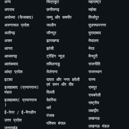
अन्य
चित्रकूट
महाराष्ट्र
अपराध
छत्तीसगढ़
महोबा
अयोध्या (फैजाबाद)
जम्मू और कश्मीर
मिर्जापुर
अरुणाचल प्रदेश
जालौन
मुज़फ्फरनगर
अलीगढ़
जौनपुर
मुरादाबाद
असम
झारखण्ड
मेघालय
आगरा
झांसी
मेरठ
आजमगढ़
ट्रेंडिंग न्यूज़
मैनपुरी
आतंकवाद
तमिलनाडु
राजनीति
आंध्र प्रदेश
तेलंगाना
राजस्थान
इटावा
दादरा और नगर हवेली
राज्य
एवं दमन और दीव
इलाहाबाद (प्रयागराज)
रामपुर
मंडल
दिल्ली
रायबरेली
इलाहाबाद( प्रयागराज
देवरिया
राष्ट्रीय
)
धर्म
लक्षद्वीप
ई-पेपर / ई-मैगज़ीन
पंजाब
लखनऊ
उत्तर प्रदेश
पश्चिम बंगाल
लखनऊ मंडल
उत्तराखंड