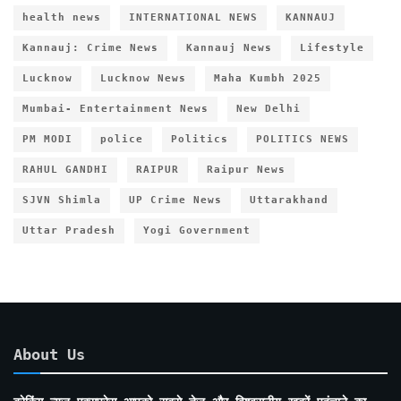
health news
INTERNATIONAL NEWS
KANNAUJ
Kannauj: Crime News
Kannauj News
Lifestyle
Lucknow
Lucknow News
Maha Kumbh 2025
Mumbai- Entertainment News
New Delhi
PM MODI
police
Politics
POLITICS NEWS
RAHUL GANDHI
RAIPUR
Raipur News
SJVN Shimla
UP Crime News
Uttarakhand
Uttar Pradesh
Yogi Government
About Us