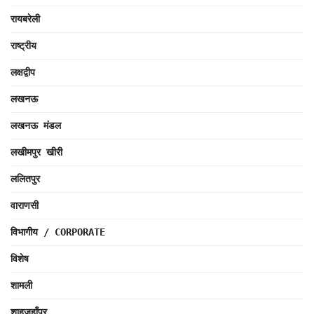
रायबरेली
राष्ट्रीय
लक्षद्वीप
लखनऊ
लखनऊ मंडल
लखीमपुर खीरी
ललितपुर
वाराणसी
विभागीय / CORPORATE
विशेष
शामली
शाहजहाँपुर