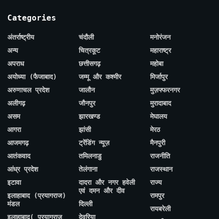
Categories
अंतर्राष्ट्रीय
चंदौली
मनोरंजन
अन्य
चित्रकूट
महाराष्ट्र
अपराध
छत्तीसगढ़
महोबा
अयोध्या (फैजाबाद)
जम्मू और कश्मीर
मिर्जापुर
अरुणाचल प्रदेश
जालौन
मुज़फ्फरनगर
अलीगढ़
जौनपुर
मुरादाबाद
असम
झारखण्ड
मेघालय
आगरा
झांसी
मेरठ
आजमगढ़
ट्रेंडिंग न्यूज़
मैनपुरी
आतंकवाद
तमिलनाडु
राजनीति
आंध्र प्रदेश
तेलंगाना
राजस्थान
इटावा
दादरा और नगर हवेली
राज्य
एवं दमन और दीव
इलाहाबाद (प्रयागराज)
रामपुर
मंडल
दिल्ली
रायबरेली
इलाहाबाद( प्रयागराज
देवरिया