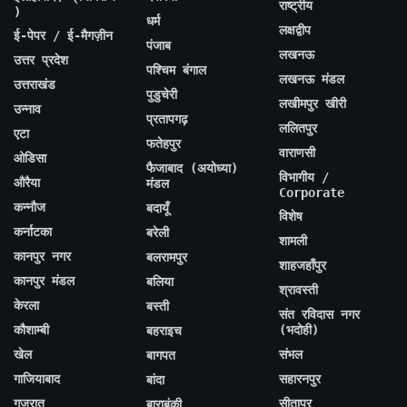
राष्ट्रीय
)
धर्म
लक्षद्वीप
ई-पेपर / ई-मैगज़ीन
पंजाब
लखनऊ
उत्तर प्रदेश
पश्चिम बंगाल
लखनऊ मंडल
उत्तराखंड
पुडुचेरी
लखीमपुर खीरी
उन्नाव
प्रतापगढ़
ललितपुर
एटा
फतेहपुर
वाराणसी
ओडिसा
फैजाबाद (अयोध्या)
विभागीय /
औरैया
मंडल
Corporate
कन्नौज
बदायूँ
विशेष
कर्नाटका
बरेली
शामली
कानपुर नगर
बलरामपुर
शाहजहाँपुर
कानपुर मंडल
बलिया
श्रावस्ती
केरला
बस्ती
संत रविदास नगर
कौशाम्बी
(भदोही)
बहराइच
खेल
संभल
बागपत
गाजियाबाद
सहारनपुर
बांदा
गुजरात
सीतापुर
बाराबंकी