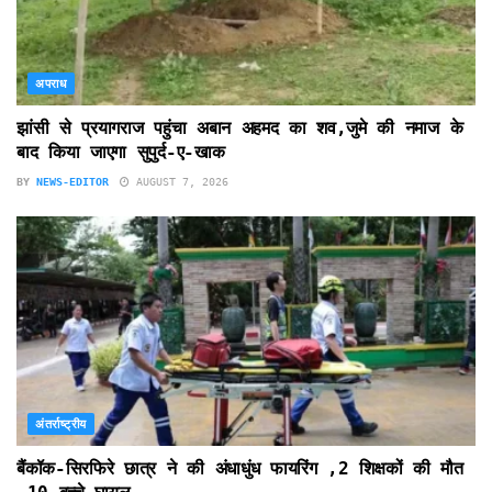
अपराध
झांसी से प्रयागराज पहुंचा अबान अहमद का शव,जुमे की नमाज के
बाद किया जाएगा सुपुर्द-ए-खाक
BY
NEWS-EDITOR
AUGUST 7, 2026
अंतर्राष्ट्रीय
बैंकॉक-सिरफिरे छात्र ने की अंधाधुंध फायरिंग ,2 शिक्षकों की मौत