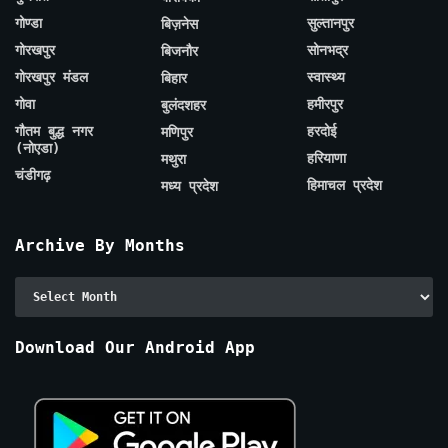
गोण्डा
सुल्तानपुर
बिज़नेस
गोरखपुर
सोनभद्र
बिजनौर
गोरखपुर मंडल
स्वास्थ्य
बिहार
गोवा
हमीरपुर
बुलंदशहर
गौतम बुद्ध नगर
हरदोई
मणिपुर
(नोएडा)
हरियाणा
मथुरा
चंडीगढ़
हिमाचल प्रदेश
मध्य प्रदेश
Archive By Months
Archive
By
Months
Download Our Android App