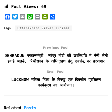
Post Views:
69
F
T
E
W
P
P
S
a
w
m
h
r
r
h
c
i
a
a
i
i
a
Tags:
Uttarakhand Silver Jubilee
e
t
i
t
n
n
r
b
t
l
s
t
t
e
o
e
A
F
Previous Post
o
r
p
r
k
p
i
DEHRADUN-प्रधानमंत्री नरेंद्र मोदी की उपस्थिति में नैनी सैनी
e
हवाई अड्डे, पिथौरागढ़ के अधिग्रहण हेतु एमओयू पर हस्ताक्षर
n
d
Next Post
l
LUCKNOW-महिला हिंसा के विरुद्ध एक दिवसीय प्रशिक्षण
y
कार्यक्रम का आयोजन।
Related
Posts