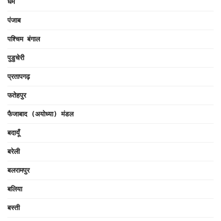
धर्म
पंजाब
पश्चिम बंगाल
पुडुचेरी
प्रतापगढ़
फतेहपुर
फैजाबाद (अयोध्या) मंडल
बदायूँ
बरेली
बलरामपुर
बलिया
बस्ती