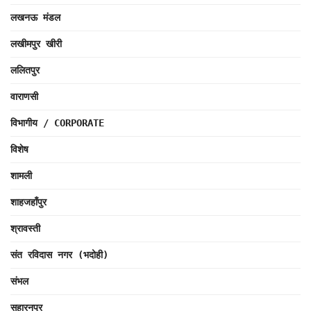
लखनऊ मंडल
लखीमपुर खीरी
ललितपुर
वाराणसी
विभागीय / CORPORATE
विशेष
शामली
शाहजहाँपुर
श्रावस्ती
संत रविदास नगर (भदोही)
संभल
सहारनपुर