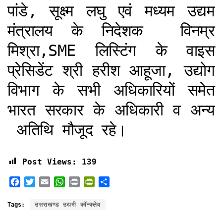
पांडे, सूक्ष्म लघु एवं मध्यम उद्यम
मंत्रालय के निदेशक विनम्र
मिश्रा,SME लिस्टिंग के वाइस
प्रेसिडेंट श्री हरीश आहूजा, उद्योग
विभाग के सभी अधिकारियों समेत
भारत सरकार के अधिकारी व अन्य
अतिथि मौजूद रहे।
Post Views:
139
F
T
E
W
P
P
S
a
w
m
h
r
r
h
c
i
a
a
i
i
a
Tags:
उत्तराखण्ड उद्यमी कॉन्क्लेव
e
t
i
t
n
n
r