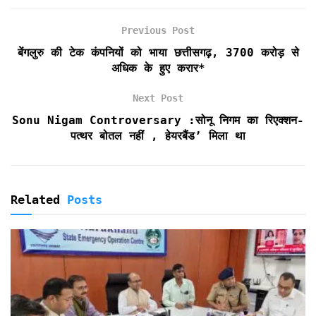
b
t
l
s
t
t
e
o
e
A
F
Previous Post
o
r
p
r
k
p
i
बेंगलुरु की टेक कंपनियों को भाया छत्तीसगढ़, 3700 करोड़ से
e
अधिक के हुए करार*
n
d
Next Post
l
Sonu Nigam Controversary :सोनू निगम का रिएक्शन-
y
पत्थर बोतल नहीं , हेयरबैंड’ मिला था
Related
Posts