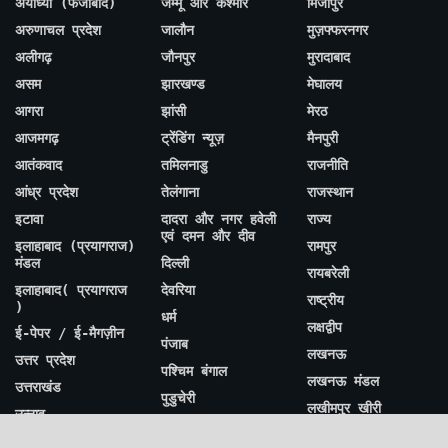
अयोध्या (फैजाबाद)
जम्मू और कश्मीर
मिर्जापुर
अरुणाचल प्रदेश
जालौन
मुज़फ्फरनगर
अलीगढ़
जौनपुर
मुरादाबाद
असम
झारखण्ड
मेघालय
आगरा
झांसी
मेरठ
आजमगढ़
ट्रेंडिंग न्यूज़
मैनपुरी
आतंकवाद
तमिलनाडु
राजनीति
आंध्र प्रदेश
तेलंगाना
राजस्थान
इटावा
दादरा और नगर हवेली
राज्य
एवं दमन और दीव
इलाहाबाद (प्रयागराज)
रामपुर
मंडल
दिल्ली
रायबरेली
इलाहाबाद( प्रयागराज
देवरिया
राष्ट्रीय
)
धर्म
लक्षद्वीप
ई-पेपर / ई-मैगज़ीन
पंजाब
लखनऊ
उत्तर प्रदेश
पश्चिम बंगाल
लखनऊ मंडल
उत्तराखंड
पुडुचेरी
लखीमपुर खीरी
उन्नाव
प्रतापगढ़
ललितपुर
एटा