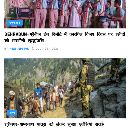
उत्तराखंड
DEHRADUN-ग्रैनीज़ डेन रिज़ॉर्ट में कारगिल विजय दिवस पर शहीदों
को भावभीनी श्रद्धांजलि
BY
NEWS-EDITOR
JULY 26, 2026
अन्य
श्रीनगर-अमरनाथ यात्रा को लेकर सुरक्षा एजेंसियां सतर्क