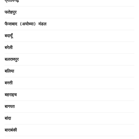
प्रतापगढ़
फतेहपुर
फैजाबाद (अयोध्या) मंडल
बदायूँ
बरेली
बलरामपुर
बलिया
बस्ती
बहराइच
बागपत
बांदा
बाराबंकी