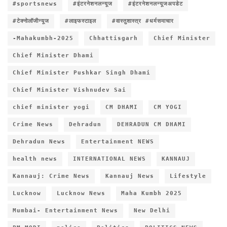
#sportsnews
#इंटरनेशनलन्यूज
#इंटरनेशनलन्यूजअपडेट
#टेक्नोलॉजीन्यूज
#लाइफस्टाइल
#वास्तुशास्त्र #धर्मसमाचार
-Mahakumbh-2025
Chhattisgarh
Chief Minister
Chief Minister Dhami
Chief Minister Pushkar Singh Dhami
Chief Minister Vishnudev Sai
chief minister yogi
CM DHAMI
CM YOGI
Crime News
Dehradun
DEHRADUN CM DHAMI
Dehradun News
Entertainment NEWS
health news
INTERNATIONAL NEWS
KANNAUJ
Kannauj: Crime News
Kannauj News
Lifestyle
Lucknow
Lucknow News
Maha Kumbh 2025
Mumbai- Entertainment News
New Delhi