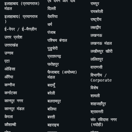
एवं दमन और दीव
इलाहाबाद (प्रयागराज)
रामपुर
मंडल
दिल्ली
रायबरेली
इलाहाबाद( प्रयागराज
देवरिया
राष्ट्रीय
)
धर्म
लक्षद्वीप
ई-पेपर / ई-मैगज़ीन
पंजाब
लखनऊ
उत्तर प्रदेश
पश्चिम बंगाल
लखनऊ मंडल
उत्तराखंड
पुडुचेरी
लखीमपुर खीरी
उन्नाव
प्रतापगढ़
ललितपुर
एटा
फतेहपुर
वाराणसी
ओडिसा
फैजाबाद (अयोध्या)
विभागीय /
औरैया
मंडल
Corporate
कन्नौज
बदायूँ
विशेष
कर्नाटका
बरेली
शामली
कानपुर नगर
बलरामपुर
शाहजहाँपुर
कानपुर मंडल
बलिया
श्रावस्ती
केरला
बस्ती
संत रविदास नगर
कौशाम्बी
(भदोही)
बहराइच