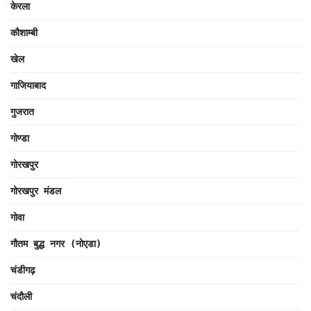
केरला
कौशाम्बी
खेल
गाजियाबाद
गुजरात
गोण्डा
गोरखपुर
गोरखपुर मंडल
गोवा
गौतम बुद्ध नगर (नोएडा)
चंडीगढ़
चंदौली