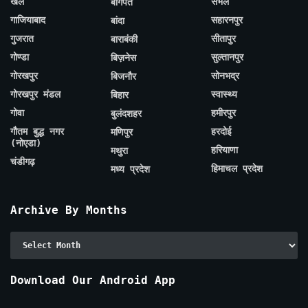
खेल
संभल
बागपत
गाजियाबाद
सहारनपुर
बांदा
गुजरात
सीतापुर
बाराबंकी
गोण्डा
सुल्तानपुर
बिज़नेस
गोरखपुर
सोनभद्र
बिजनौर
गोरखपुर मंडल
स्वास्थ्य
बिहार
गोवा
हमीरपुर
बुलंदशहर
गौतम बुद्ध नगर
हरदोई
मणिपुर
(नोएडा)
हरियाणा
मथुरा
चंडीगढ़
हिमाचल प्रदेश
मध्य प्रदेश
Archive By Months
Archive
By
Months
Download Our Android App