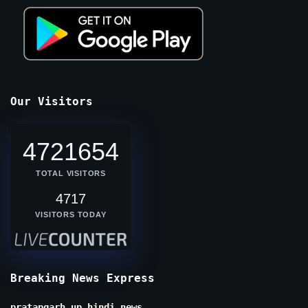
Our Visitors
4721654
TOTAL VISITORS
4717
VISITORS TODAY
Breaking News Express
pratapgarh up hindi news