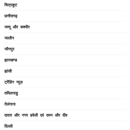
चित्रकूट
छत्तीसगढ़
जम्मू और कश्मीर
जालौन
जौनपुर
झारखण्ड
झांसी
ट्रेंडिंग न्यूज़
तमिलनाडु
तेलंगाना
दादरा और नगर हवेली एवं दमन और दीव
दिल्ली