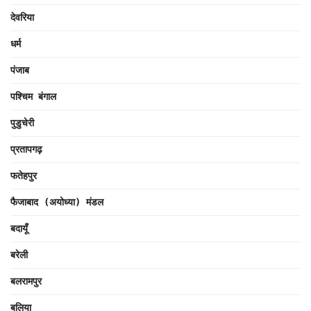
देवरिया
धर्म
पंजाब
पश्चिम बंगाल
पुडुचेरी
प्रतापगढ़
फतेहपुर
फैजाबाद (अयोध्या) मंडल
बदायूँ
बरेली
बलरामपुर
बलिया