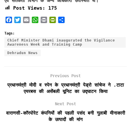
एवं सतर्कता विभाग के अन्य अधिकारी उपस्थित थे।
Post Views:
175
F
T
E
W
P
P
S
a
w
m
h
r
r
h
c
i
a
a
i
i
a
Tags:
e
t
i
t
n
n
r
Chief Minister Dhami inaugurated the Vigilance
Awareness Week and Training Camp
b
t
l
s
t
t
e
o
e
A
F
Dehradun News
o
r
p
r
k
p
i
e
Previous Post
n
d
प्रधानमंत्री मोदी व स्पेन के प्रधानमंत्री पेड्रो सांचेज ने .टाटा
l
एयरबस की असेंबली यूनिट का उद्घाटन किया
y
Next Post
वाराणसी-कॉरपोरेट कंपनियों की पहली पसंद बनी गुलाबी मीनाकारी
के उत्पादों की मांग