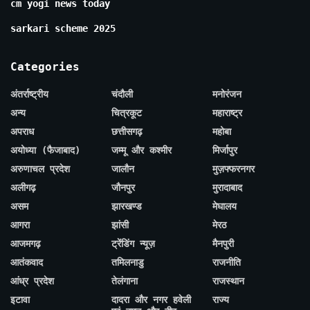
cm yogi news today
sarkari scheme 2025
Categories
अंतर्राष्ट्रीय
चंदौली
मनोरंजन
अन्य
चित्रकूट
महाराष्ट्र
अपराध
छत्तीसगढ़
महोबा
अयोध्या (फैजाबाद)
जम्मू और कश्मीर
मिर्जापुर
अरुणाचल प्रदेश
जालौन
मुज़फ्फरनगर
अलीगढ़
जौनपुर
मुरादाबाद
असम
झारखण्ड
मेघालय
आगरा
झांसी
मेरठ
आजमगढ़
ट्रेंडिंग न्यूज़
मैनपुरी
आतंकवाद
तमिलनाडु
राजनीति
आंध्र प्रदेश
तेलंगाना
राजस्थान
इटावा
दादरा और नगर हवेली
राज्य