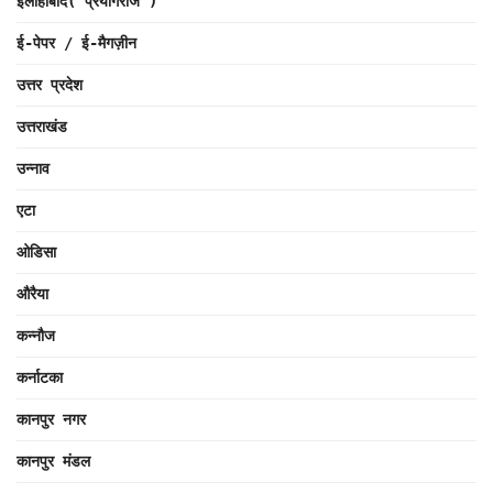
इलाहाबाद( प्रयागराज )
ई-पेपर / ई-मैगज़ीन
उत्तर प्रदेश
उत्तराखंड
उन्नाव
एटा
ओडिसा
औरैया
कन्नौज
कर्नाटका
कानपुर नगर
कानपुर मंडल