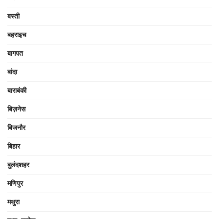
बस्ती
बहराइच
बागपत
बांदा
बाराबंकी
बिज़नेस
बिजनौर
बिहार
बुलंदशहर
मणिपुर
मथुरा