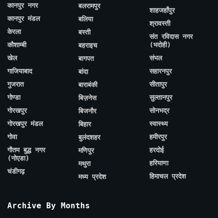
कानपुर नगर
बलरामपुर
शाहजहाँपुर
कानपुर मंडल
बलिया
श्रावस्ती
केरला
बस्ती
संत रविदास नगर
कौशाम्बी
(भदोही)
बहराइच
खेल
संभल
बागपत
गाजियाबाद
सहारनपुर
बांदा
गुजरात
सीतापुर
बाराबंकी
गोण्डा
सुल्तानपुर
बिज़नेस
गोरखपुर
सोनभद्र
बिजनौर
गोरखपुर मंडल
स्वास्थ्य
बिहार
गोवा
हमीरपुर
बुलंदशहर
गौतम बुद्ध नगर
हरदोई
मणिपुर
(नोएडा)
हरियाणा
मथुरा
चंडीगढ़
हिमाचल प्रदेश
मध्य प्रदेश
Archive By Months