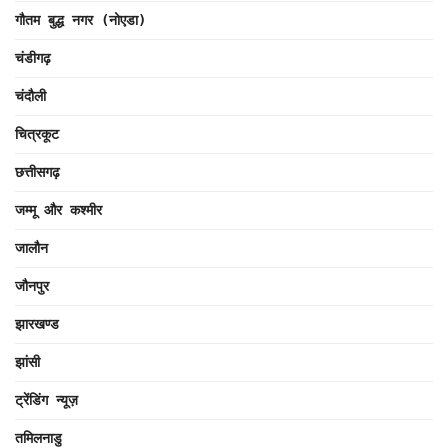
गौतम बुद्ध नगर (नोएडा)
चंडीगढ़
चंदौली
चित्रकूट
छत्तीसगढ़
जम्मू और कश्मीर
जालौन
जौनपुर
झारखण्ड
झांसी
ट्रेंडिंग न्यूज़
तमिलनाडु