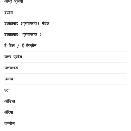
आंध्र प्रदेश
इटावा
इलाहाबाद (प्रयागराज) मंडल
इलाहाबाद( प्रयागराज )
ई-पेपर / ई-मैगज़ीन
उत्तर प्रदेश
उत्तराखंड
उन्नाव
एटा
ओडिसा
औरैया
कन्नौज