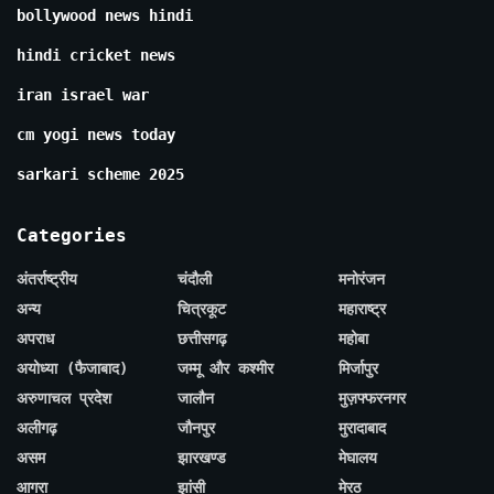
bollywood news hindi
hindi cricket news
iran israel war
cm yogi news today
sarkari scheme 2025
Categories
अंतर्राष्ट्रीय
चंदौली
मनोरंजन
अन्य
चित्रकूट
महाराष्ट्र
अपराध
छत्तीसगढ़
महोबा
अयोध्या (फैजाबाद)
जम्मू और कश्मीर
मिर्जापुर
अरुणाचल प्रदेश
जालौन
मुज़फ्फरनगर
अलीगढ़
जौनपुर
मुरादाबाद
असम
झारखण्ड
मेघालय
आगरा
झांसी
मेरठ