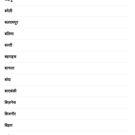
बरेली
बलरामपुर
बलिया
बस्ती
बहराइच
बागपत
बांदा
बाराबंकी
बिज़नेस
बिजनौर
बिहार