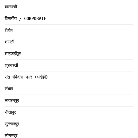
वाराणसी
विभागीय / CORPORATE
विशेष
शामली
शाहजहाँपुर
श्रावस्ती
संत रविदास नगर (भदोही)
संभल
सहारनपुर
सीतापुर
सुल्तानपुर
सोनभद्र