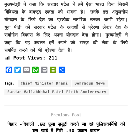
मुख्यमंत्री ने कहा कि सरदार पटेल ने हमें ऐसा भारत दिया जिसमें
विविधता के बावजूद एकता की भावना है। उनके इस अतुलनीय
योगदान के लिये देश का प्रत्येक नागरिक उनका ऋणी रहेगा।
युवा पीढ़ी को सरदार पटेल के आदर्शों से प्रेरणा लेकर देश के
सर्वांगीण विकास के लिए अपना योगदान देना होगा। मुख्यमंत्री ने
कहा कि यह अवसर हमें अपने को राष्ट्र की सेवा के लिये
समर्पित करने की भी प्रेरणा देता है।
Post Views:
211
F
T
E
W
P
P
S
a
w
m
h
r
r
h
c
i
a
a
i
i
a
Tags:
Chief Minister Dhami
Dehradun News
e
t
i
t
n
n
r
Sardar Vallabhbhai Patel Birth Anniversary
b
t
l
s
t
t
e
o
e
A
F
o
r
p
r
k
p
i
Previous Post
e
बिहार -दिवाली ,छठ पूजा ड्यूटी करने जा रहे पुलिसकर्मियों की
n
बस खाई में गिरी ,30 जवान घायल