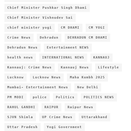
Chief Minister Pushkar Singh Dhami
Chief Minister Vishnudev Sai
chief minister yogi
CM DHAMI
CM YOGI
Crime News
Dehradun
DEHRADUN CM DHAMI
Dehradun News
Entertainment NEWS
health news
INTERNATIONAL NEWS
KANNAUJ
Kannauj: Crime News
Kannauj News
Lifestyle
Lucknow
Lucknow News
Maha Kumbh 2025
Mumbai- Entertainment News
New Delhi
PM MODI
police
Politics
POLITICS NEWS
RAHUL GANDHI
RAIPUR
Raipur News
SJVN Shimla
UP Crime News
Uttarakhand
Uttar Pradesh
Yogi Government