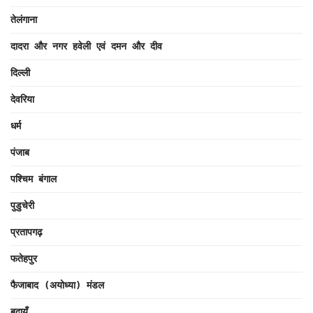
तेलंगाना
दादरा और नगर हवेली एवं दमन और दीव
दिल्ली
देवरिया
धर्म
पंजाब
पश्चिम बंगाल
पुडुचेरी
प्रतापगढ़
फतेहपुर
फैजाबाद (अयोध्या) मंडल
बदायूँ