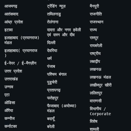
आजमगढ़
ट्रेंडिंग न्यूज़
मैनपुरी
आतंकवाद
तमिलनाडु
राजनीति
आंध्र प्रदेश
तेलंगाना
राजस्थान
इटावा
दादरा और नगर हवेली
राज्य
एवं दमन और दीव
इलाहाबाद (प्रयागराज)
रामपुर
मंडल
दिल्ली
रायबरेली
इलाहाबाद( प्रयागराज
देवरिया
राष्ट्रीय
)
धर्म
लक्षद्वीप
ई-पेपर / ई-मैगज़ीन
पंजाब
लखनऊ
उत्तर प्रदेश
पश्चिम बंगाल
लखनऊ मंडल
उत्तराखंड
पुडुचेरी
लखीमपुर खीरी
उन्नाव
प्रतापगढ़
ललितपुर
एटा
फतेहपुर
वाराणसी
ओडिसा
फैजाबाद (अयोध्या)
विभागीय /
औरैया
मंडल
Corporate
कन्नौज
बदायूँ
विशेष
कर्नाटका
बरेली
शामली