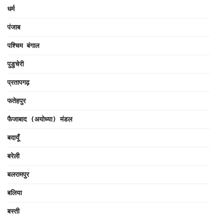
धर्म
पंजाब
पश्चिम बंगाल
पुडुचेरी
प्रतापगढ़
फतेहपुर
फैजाबाद (अयोध्या) मंडल
बदायूँ
बरेली
बलरामपुर
बलिया
बस्ती