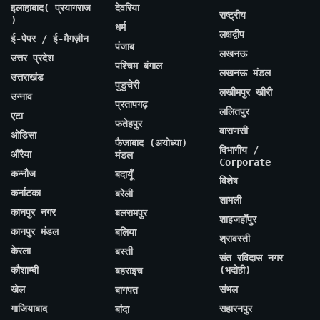
इलाहाबाद( प्रयागराज
देवरिया
राष्ट्रीय
)
धर्म
लक्षद्वीप
ई-पेपर / ई-मैगज़ीन
पंजाब
लखनऊ
उत्तर प्रदेश
पश्चिम बंगाल
लखनऊ मंडल
उत्तराखंड
पुडुचेरी
लखीमपुर खीरी
उन्नाव
प्रतापगढ़
ललितपुर
एटा
फतेहपुर
वाराणसी
ओडिसा
फैजाबाद (अयोध्या)
विभागीय /
औरैया
मंडल
Corporate
कन्नौज
बदायूँ
विशेष
कर्नाटका
बरेली
शामली
कानपुर नगर
बलरामपुर
शाहजहाँपुर
कानपुर मंडल
बलिया
श्रावस्ती
केरला
बस्ती
संत रविदास नगर
कौशाम्बी
(भदोही)
बहराइच
खेल
संभल
बागपत
गाजियाबाद
सहारनपुर
बांदा