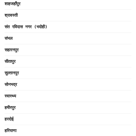
शाहजहाँपुर
श्रावस्ती
संत रविदास नगर (भदोही)
संभल
सहारनपुर
सीतापुर
सुल्तानपुर
सोनभद्र
स्वास्थ्य
हमीरपुर
हरदोई
हरियाणा