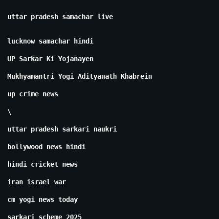
uttar pradesh samachar live
lucknow samachar hindi
UP Sarkar Ki Yojanayen
Mukhyamantri Yogi Adityanath Khabrein
up crime news
\
uttar pradesh sarkari naukri
bollywood news hindi
hindi cricket news
iran israel war
cm yogi news today
sarkari scheme 2025