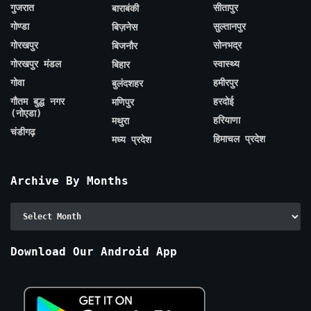
गुजरात
सीतापुर
बाराबंकी
गोण्डा
सुल्तानपुर
बिज़नेस
गोरखपुर
सोनभद्र
बिजनौर
गोरखपुर मंडल
स्वास्थ्य
बिहार
गोवा
हमीरपुर
बुलंदशहर
गौतम बुद्ध नगर
हरदोई
मणिपुर
(नोएडा)
हरियाणा
मथुरा
चंडीगढ़
हिमाचल प्रदेश
मध्य प्रदेश
Archive By Months
Archive
By
Months
Download Our Android App