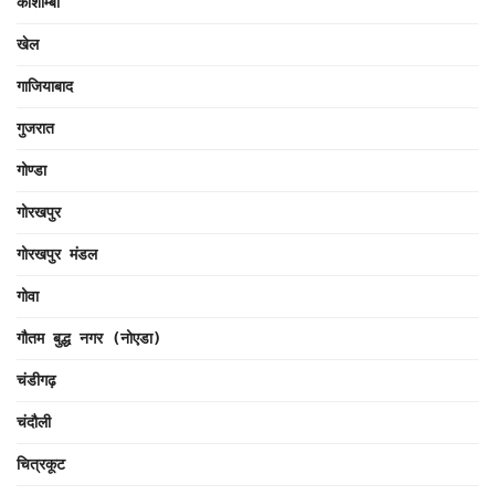
कौशाम्बी
खेल
गाजियाबाद
गुजरात
गोण्डा
गोरखपुर
गोरखपुर मंडल
गोवा
गौतम बुद्ध नगर (नोएडा)
चंडीगढ़
चंदौली
चित्रकूट