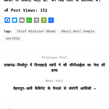
अवसर पर कैबिनेट मंत्री डॉ. धन सिंह रावत भी उपस्थित थे।
Post Views:
152
F
T
E
W
P
P
S
a
w
m
h
r
r
h
c
i
a
a
i
i
a
Tags:
Chief Minister Dhami
Dhari Devi Temple
e
t
i
t
n
n
r
worship
b
t
l
s
t
t
e
o
e
A
F
o
r
p
r
k
p
i
Previous Post
e
लखनऊ-मिर्जापुर में दिनदहाड़े दबंगों ने की सीपीआईएम का नेता की
n
हत्या
d
l
Next Post
y
देहरादून-धामी कैबिनेट के फैसले से संवरेगी आर्थिकी –