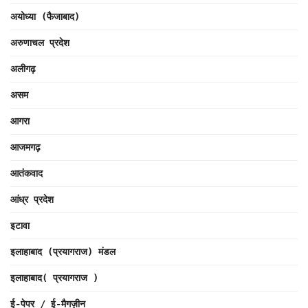
अयोध्या (फैजाबाद)
अरुणाचल प्रदेश
अलीगढ़
असम
आगरा
आजमगढ़
आतंकवाद
आंध्र प्रदेश
इटावा
इलाहाबाद (प्रयागराज) मंडल
इलाहाबाद( प्रयागराज )
ई-पेपर / ई-मैगज़ीन