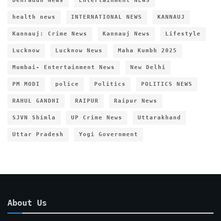
Dehradun News
Entertainment NEWS
health news
INTERNATIONAL NEWS
KANNAUJ
Kannauj: Crime News
Kannauj News
Lifestyle
Lucknow
Lucknow News
Maha Kumbh 2025
Mumbai- Entertainment News
New Delhi
PM MODI
police
Politics
POLITICS NEWS
RAHUL GANDHI
RAIPUR
Raipur News
SJVN Shimla
UP Crime News
Uttarakhand
Uttar Pradesh
Yogi Government
About Us