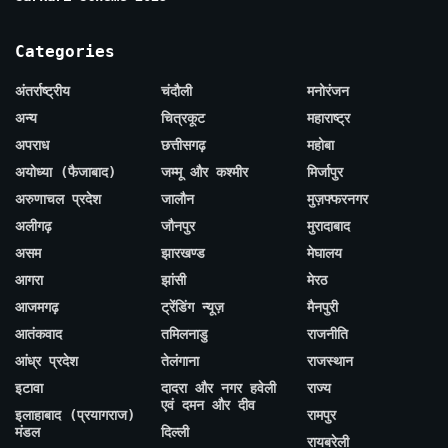
Categories
अंतर्राष्ट्रीय
चंदौली
मनोरंजन
अन्य
चित्रकूट
महाराष्ट्र
अपराध
छत्तीसगढ़
महोबा
अयोध्या (फैजाबाद)
जम्मू और कश्मीर
मिर्जापुर
अरुणाचल प्रदेश
जालौन
मुज़फ्फरनगर
अलीगढ़
जौनपुर
मुरादाबाद
असम
झारखण्ड
मेघालय
आगरा
झांसी
मेरठ
आजमगढ़
ट्रेंडिंग न्यूज़
मैनपुरी
आतंकवाद
तमिलनाडु
राजनीति
आंध्र प्रदेश
तेलंगाना
राजस्थान
इटावा
दादरा और नगर हवेली
राज्य
एवं दमन और दीव
इलाहाबाद (प्रयागराज)
रामपुर
मंडल
दिल्ली
रायबरेली