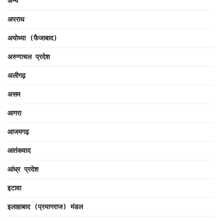
अन्य
अपराध
अयोध्या (फैजाबाद)
अरुणाचल प्रदेश
अलीगढ़
असम
आगरा
आजमगढ़
आतंकवाद
आंध्र प्रदेश
इटावा
इलाहाबाद (प्रयागराज) मंडल