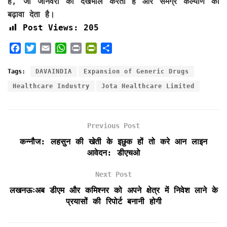
है, जो जानवरों की देखभाल करता है और समग्र कल्याण को
बढ़ावा देता है।
Post Views:
205
F
T
E
W
P
P
S
a
w
m
h
r
r
h
c
i
a
a
i
i
a
Tags:
DAVAINDIA
Expansion of Generic Drugs
e
t
i
t
n
n
r
Healthcare Industry
Jota Healthcare Limited
b
t
l
s
t
t
e
o
e
A
F
o
r
p
r
k
p
i
Previous Post
e
कन्नौज: लहसुन की खेती के इछुक हों तो करे आन लाइन
n
आवेदन: डीएचओ
d
l
Next Post
y
लखनऊःअब डीएम और कमिश्नर को अपने क्षेत्र में निवेश लाने के
प्रयासों की रिपोर्ट बनानी होगी