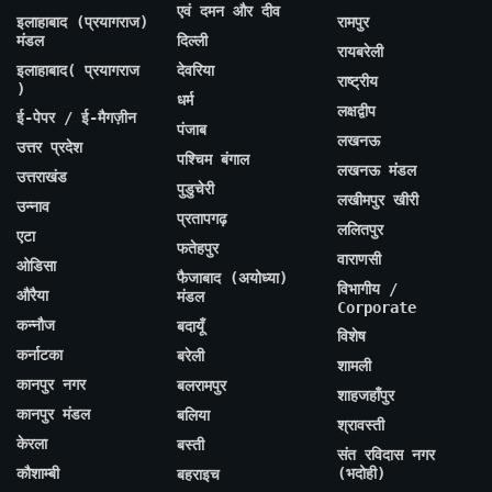
एवं दमन और दीव
इलाहाबाद (प्रयागराज)
रामपुर
मंडल
दिल्ली
रायबरेली
इलाहाबाद( प्रयागराज
देवरिया
राष्ट्रीय
)
धर्म
लक्षद्वीप
ई-पेपर / ई-मैगज़ीन
पंजाब
लखनऊ
उत्तर प्रदेश
पश्चिम बंगाल
लखनऊ मंडल
उत्तराखंड
पुडुचेरी
लखीमपुर खीरी
उन्नाव
प्रतापगढ़
ललितपुर
एटा
फतेहपुर
वाराणसी
ओडिसा
फैजाबाद (अयोध्या)
विभागीय /
औरैया
मंडल
Corporate
कन्नौज
बदायूँ
विशेष
कर्नाटका
बरेली
शामली
कानपुर नगर
बलरामपुर
शाहजहाँपुर
कानपुर मंडल
बलिया
श्रावस्ती
केरला
बस्ती
संत रविदास नगर
कौशाम्बी
(भदोही)
बहराइच