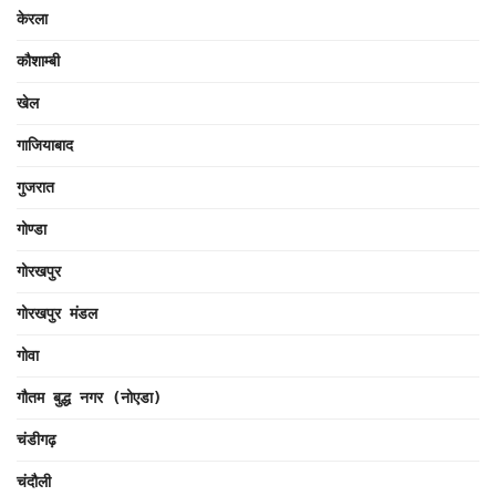
केरला
कौशाम्बी
खेल
गाजियाबाद
गुजरात
गोण्डा
गोरखपुर
गोरखपुर मंडल
गोवा
गौतम बुद्ध नगर (नोएडा)
चंडीगढ़
चंदौली