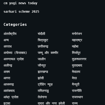
cm yogi news today
sarkari scheme 2025
Categories
अंतर्राष्ट्रीय
चंदौली
मनोरंजन
अन्य
चित्रकूट
महाराष्ट्र
अपराध
छत्तीसगढ़
महोबा
अयोध्या (फैजाबाद)
जम्मू और कश्मीर
मिर्जापुर
अरुणाचल प्रदेश
जालौन
मुज़फ्फरनगर
अलीगढ़
जौनपुर
मुरादाबाद
असम
झारखण्ड
मेघालय
आगरा
झांसी
मेरठ
आजमगढ़
ट्रेंडिंग न्यूज़
मैनपुरी
आतंकवाद
तमिलनाडु
राजनीति
आंध्र प्रदेश
तेलंगाना
राजस्थान
इटावा
दादरा और नगर हवेली
राज्य