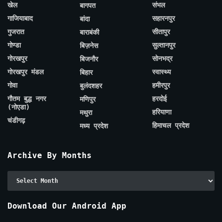
खेल
संभल
बागपत
गाजियाबाद
सहारनपुर
बांदा
गुजरात
सीतापुर
बाराबंकी
गोण्डा
सुल्तानपुर
बिज़नेस
गोरखपुर
सोनभद्र
बिजनौर
गोरखपुर मंडल
स्वास्थ्य
बिहार
गोवा
हमीरपुर
बुलंदशहर
गौतम बुद्ध नगर
हरदोई
मणिपुर
(नोएडा)
हरियाणा
मथुरा
चंडीगढ़
हिमाचल प्रदेश
मध्य प्रदेश
Archive By Months
Archive
By
Months
Download Our Android App