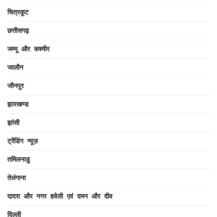
चित्रकूट
छत्तीसगढ़
जम्मू और कश्मीर
जालौन
जौनपुर
झारखण्ड
झांसी
ट्रेंडिंग न्यूज़
तमिलनाडु
तेलंगाना
दादरा और नगर हवेली एवं दमन और दीव
दिल्ली