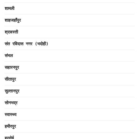
शामली
शाहजहाँपुर
श्रावस्ती
संत रविदास नगर (भदोही)
संभल
सहारनपुर
सीतापुर
सुल्तानपुर
सोनभद्र
स्वास्थ्य
हमीरपुर
हरदोई