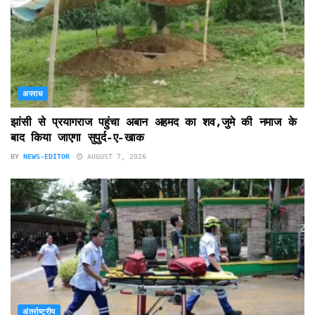
अपराध
झांसी से प्रयागराज पहुंचा अबान अहमद का शव,जुमे की नमाज के
बाद किया जाएगा सुपुर्द-ए-खाक
BY
NEWS-EDITOR
AUGUST 7, 2026
अंतर्राष्ट्रीय