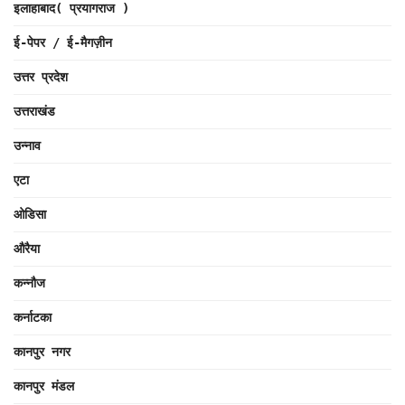
इलाहाबाद( प्रयागराज )
ई-पेपर / ई-मैगज़ीन
उत्तर प्रदेश
उत्तराखंड
उन्नाव
एटा
ओडिसा
औरैया
कन्नौज
कर्नाटका
कानपुर नगर
कानपुर मंडल