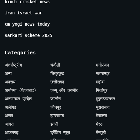
hindi cricket news
iran israel war
cm yogi news today
sarkari scheme 2025
Categories
अंतर्राष्ट्रीय
चंदौली
मनोरंजन
अन्य
चित्रकूट
महाराष्ट्र
अपराध
छत्तीसगढ़
महोबा
अयोध्या (फैजाबाद)
जम्मू और कश्मीर
मिर्जापुर
अरुणाचल प्रदेश
जालौन
मुज़फ्फरनगर
अलीगढ़
जौनपुर
मुरादाबाद
असम
झारखण्ड
मेघालय
आगरा
झांसी
मेरठ
आजमगढ़
ट्रेंडिंग न्यूज़
मैनपुरी