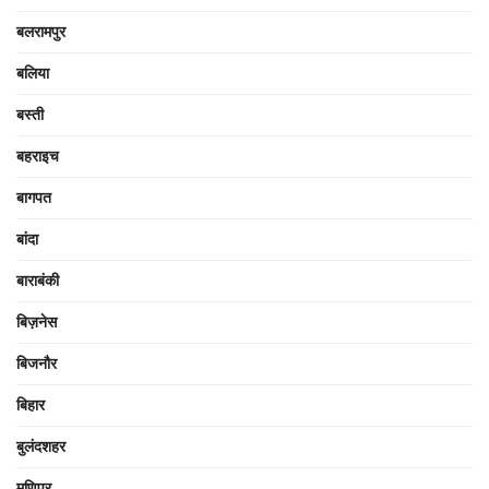
बलरामपुर
बलिया
बस्ती
बहराइच
बागपत
बांदा
बाराबंकी
बिज़नेस
बिजनौर
बिहार
बुलंदशहर
मणिपुर