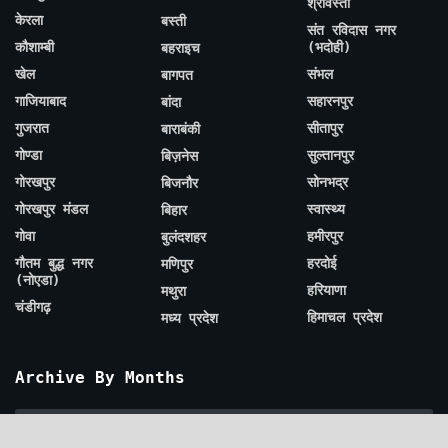
श्रावस्ती
केरला
बस्ती
संत रविदास नगर
कौशाम्बी
(भदोही)
बहराइच
खेल
संभल
बागपत
गाजियाबाद
सहारनपुर
बांदा
गुजरात
सीतापुर
बाराबंकी
गोण्डा
सुल्तानपुर
बिज़नेस
गोरखपुर
सोनभद्र
बिजनौर
गोरखपुर मंडल
स्वास्थ्य
बिहार
गोवा
हमीरपुर
बुलंदशहर
गौतम बुद्ध नगर
हरदोई
मणिपुर
(नोएडा)
हरियाणा
मथुरा
चंडीगढ़
हिमाचल प्रदेश
मध्य प्रदेश
Archive By Months
Archive
By