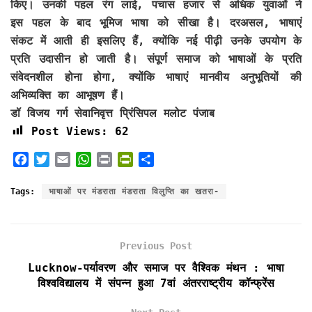
किए। उनकी पहल रंग लाई, पचास हजार से अधिक युवाओं ने
इस पहल के बाद भूमिज भाषा को सीखा है। दरअसल, भाषाएं
संकट में आती ही इसलिए हैं, क्योंकि नई पीढ़ी उनके उपयोग के
प्रति उदासीन हो जाती है। संपूर्ण समाज को भाषाओं के प्रति
संवेदनशील होना होगा, क्योंकि भाषाएं मानवीय अनुभूतियों की
अभिव्यक्ति का आभूषण हैं।
डॉ विजय गर्ग सेवानिवृत्त प्रिंसिपल मलोट पंजाब
Post Views:
62
F
T
E
W
P
P
S
a
w
m
h
r
r
h
c
i
a
a
i
i
a
Tags:
भाषाओं पर मंडराता मंडराता विलुप्ति का खतरा-
e
t
i
t
n
n
r
b
t
l
s
t
t
e
o
e
A
F
Previous Post
o
r
p
r
k
p
i
Lucknow-पर्यावरण और समाज पर वैश्विक मंथन : भाषा
e
विश्वविद्यालय में संपन्न हुआ 7वां अंतरराष्ट्रीय कॉन्फ्रेंस
n