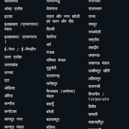
आतंकवाद
तमिलनाडु
राजनीति
आंध्र प्रदेश
तेलंगाना
राजस्थान
इटावा
दादरा और नगर हवेली
राज्य
एवं दमन और दीव
इलाहाबाद (प्रयागराज)
रामपुर
मंडल
दिल्ली
रायबरेली
इलाहाबाद( प्रयागराज
देवरिया
राष्ट्रीय
)
धर्म
लक्षद्वीप
ई-पेपर / ई-मैगज़ीन
पंजाब
लखनऊ
उत्तर प्रदेश
पश्चिम बंगाल
लखनऊ मंडल
उत्तराखंड
पुडुचेरी
लखीमपुर खीरी
उन्नाव
प्रतापगढ़
ललितपुर
एटा
फतेहपुर
वाराणसी
ओडिसा
फैजाबाद (अयोध्या)
विभागीय /
औरैया
मंडल
Corporate
कन्नौज
बदायूँ
विशेष
कर्नाटका
बरेली
शामली
कानपुर नगर
बलरामपुर
शाहजहाँपुर
कानपुर मंडल
बलिया