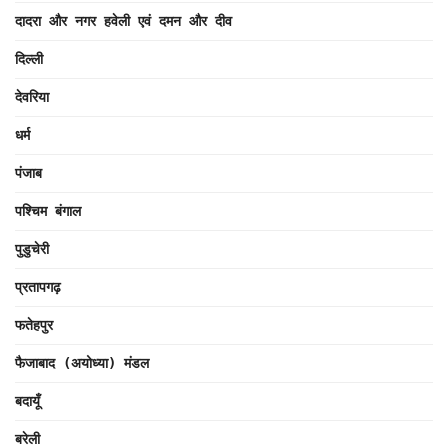
दादरा और नगर हवेली एवं दमन और दीव
दिल्ली
देवरिया
धर्म
पंजाब
पश्चिम बंगाल
पुडुचेरी
प्रतापगढ़
फतेहपुर
फैजाबाद (अयोध्या) मंडल
बदायूँ
बरेली