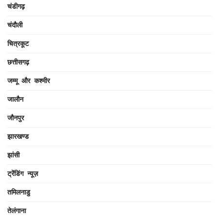
चंडीगढ़
चंदौली
चित्रकूट
छत्तीसगढ़
जम्मू और कश्मीर
जालौन
जौनपुर
झारखण्ड
झांसी
ट्रेंडिंग न्यूज़
तमिलनाडु
तेलंगाना