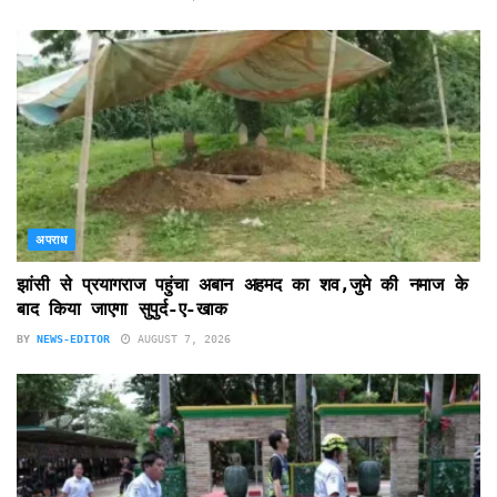
अपराध
झांसी से प्रयागराज पहुंचा अबान अहमद का शव,जुमे की नमाज के
बाद किया जाएगा सुपुर्द-ए-खाक
BY
NEWS-EDITOR
AUGUST 7, 2026