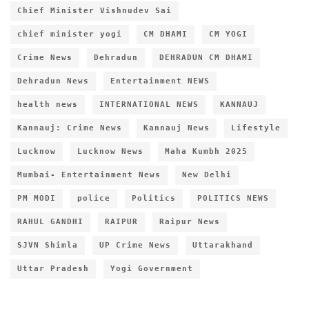
Chief Minister Vishnudev Sai
chief minister yogi
CM DHAMI
CM YOGI
Crime News
Dehradun
DEHRADUN CM DHAMI
Dehradun News
Entertainment NEWS
health news
INTERNATIONAL NEWS
KANNAUJ
Kannauj: Crime News
Kannauj News
Lifestyle
Lucknow
Lucknow News
Maha Kumbh 2025
Mumbai- Entertainment News
New Delhi
PM MODI
police
Politics
POLITICS NEWS
RAHUL GANDHI
RAIPUR
Raipur News
SJVN Shimla
UP Crime News
Uttarakhand
Uttar Pradesh
Yogi Government