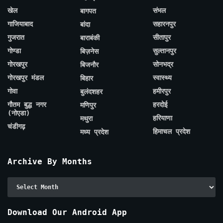
खेल
संभल
बागपत
गाजियाबाद
सहारनपुर
बांदा
गुजरात
सीतापुर
बाराबंकी
गोण्डा
सुल्तानपुर
बिज़नेस
गोरखपुर
सोनभद्र
बिजनौर
गोरखपुर मंडल
स्वास्थ्य
बिहार
गोवा
हमीरपुर
बुलंदशहर
गौतम बुद्ध नगर
हरदोई
मणिपुर
(नोएडा)
हरियाणा
मथुरा
चंडीगढ़
हिमाचल प्रदेश
मध्य प्रदेश
Archive By Months
Archive
By
Months
Download Our Android App