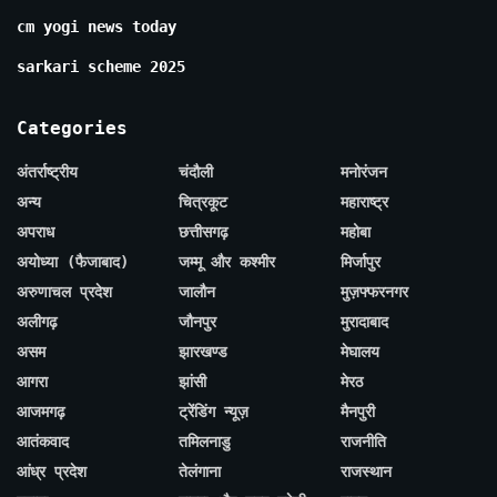
cm yogi news today
sarkari scheme 2025
Categories
अंतर्राष्ट्रीय
चंदौली
मनोरंजन
अन्य
चित्रकूट
महाराष्ट्र
अपराध
छत्तीसगढ़
महोबा
अयोध्या (फैजाबाद)
जम्मू और कश्मीर
मिर्जापुर
अरुणाचल प्रदेश
जालौन
मुज़फ्फरनगर
अलीगढ़
जौनपुर
मुरादाबाद
असम
झारखण्ड
मेघालय
आगरा
झांसी
मेरठ
आजमगढ़
ट्रेंडिंग न्यूज़
मैनपुरी
आतंकवाद
तमिलनाडु
राजनीति
आंध्र प्रदेश
तेलंगाना
राजस्थान