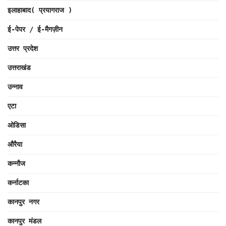
इलाहाबाद( प्रयागराज )
ई-पेपर / ई-मैगज़ीन
उत्तर प्रदेश
उत्तराखंड
उन्नाव
एटा
ओडिसा
औरैया
कन्नौज
कर्नाटका
कानपुर नगर
कानपुर मंडल