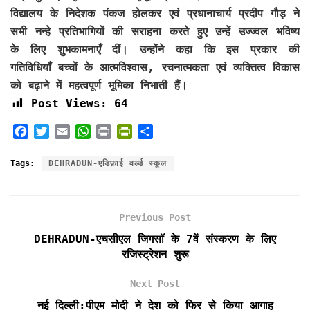
विद्यालय के निदेशक पंकज होलकर एवं प्रधानाचार्य प्रदीप गौड़ ने
सभी नन्हे प्रतिभागियों की सराहना करते हुए उन्हें उज्ज्वल भविष्य
के लिए शुभकामनाएँ दीं। उन्होंने कहा कि इस प्रकार की
गतिविधियाँ बच्चों के आत्मविश्वास, रचनात्मकता एवं व्यक्तित्व विकास
को बढ़ाने में महत्वपूर्ण भूमिका निभाती हैं।
Post Views:
64
F
T
E
W
P
P
S
a
w
m
h
r
r
h
c
i
a
a
i
i
a
Tags:
DEHRADUN-एडिफ़ाई वर्ल्ड स्कूल
e
t
i
t
n
n
r
b
t
l
s
t
t
e
o
e
A
F
Previous Post
o
r
p
r
k
p
i
DEHRADUN-एचसीएल जिगसॉ के 7वें संस्करण के लिए
e
रजिस्ट्रेशन शुरू
n
d
Next Post
l
नई दिल्ली:पीएम मोदी ने देश को फिर से किया आगाह