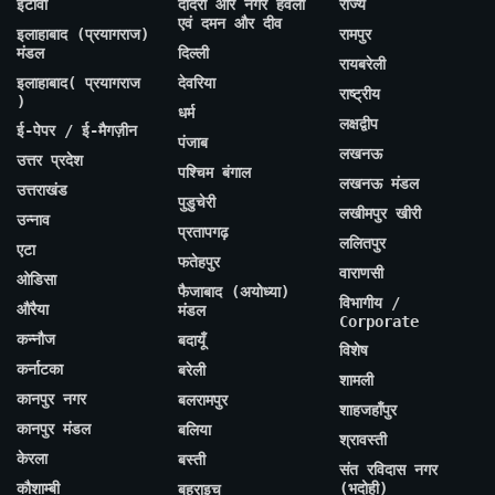
इटावा
दादरा और नगर हवेली
राज्य
एवं दमन और दीव
इलाहाबाद (प्रयागराज)
रामपुर
मंडल
दिल्ली
रायबरेली
इलाहाबाद( प्रयागराज
देवरिया
राष्ट्रीय
)
धर्म
लक्षद्वीप
ई-पेपर / ई-मैगज़ीन
पंजाब
लखनऊ
उत्तर प्रदेश
पश्चिम बंगाल
लखनऊ मंडल
उत्तराखंड
पुडुचेरी
लखीमपुर खीरी
उन्नाव
प्रतापगढ़
ललितपुर
एटा
फतेहपुर
वाराणसी
ओडिसा
फैजाबाद (अयोध्या)
विभागीय /
औरैया
मंडल
Corporate
कन्नौज
बदायूँ
विशेष
कर्नाटका
बरेली
शामली
कानपुर नगर
बलरामपुर
शाहजहाँपुर
कानपुर मंडल
बलिया
श्रावस्ती
केरला
बस्ती
संत रविदास नगर
कौशाम्बी
(भदोही)
बहराइच