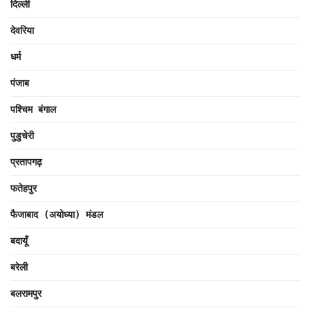
दिल्ली
देवरिया
धर्म
पंजाब
पश्चिम बंगाल
पुडुचेरी
प्रतापगढ़
फतेहपुर
फैजाबाद (अयोध्या) मंडल
बदायूँ
बरेली
बलरामपुर