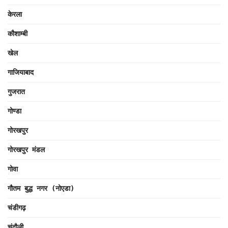
केरला
कौशाम्बी
खेल
गाजियाबाद
गुजरात
गोण्डा
गोरखपुर
गोरखपुर मंडल
गोवा
गौतम बुद्ध नगर (नोएडा)
चंडीगढ़
चंदौली