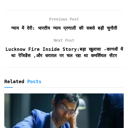
e
t
i
t
n
n
r
b
t
l
s
t
t
e
o
e
A
F
Previous Post
o
r
p
r
k
p
i
न्याय में देरी: भारतीय न्याय प्रणाली की सबसे बड़ी चुनौती
e
n
Next Post
d
Lucknow Fire Inside Story:बड़ा खुलासा -कागजों में
l
था रेजिडेंस ,और धरातल पर चल रहा था कमर्शियल सेंटर
y
Related
Posts