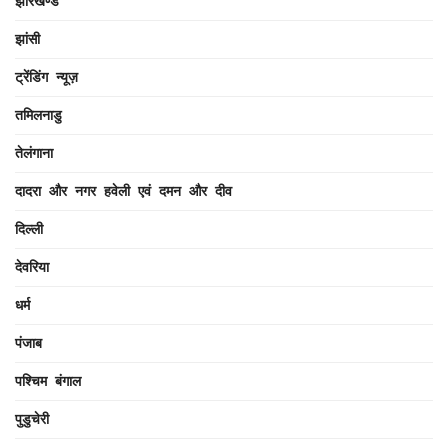
झारखण्ड
झांसी
ट्रेंडिंग न्यूज़
तमिलनाडु
तेलंगाना
दादरा और नगर हवेली एवं दमन और दीव
दिल्ली
देवरिया
धर्म
पंजाब
पश्चिम बंगाल
पुडुचेरी