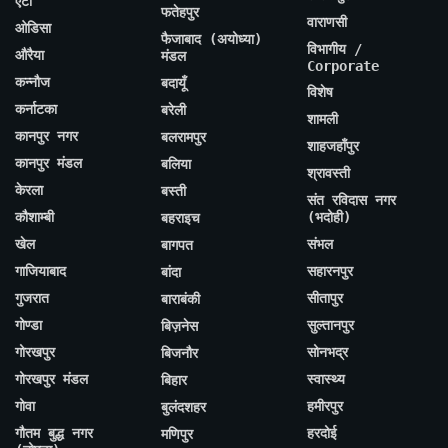
एटा
फतेहपुर
वाराणसी
ओडिसा
फैजाबाद (अयोध्या)
विभागीय /
औरैया
मंडल
Corporate
कन्नौज
बदायूँ
विशेष
कर्नाटका
बरेली
शामली
कानपुर नगर
बलरामपुर
शाहजहाँपुर
कानपुर मंडल
बलिया
श्रावस्ती
केरला
बस्ती
संत रविदास नगर
कौशाम्बी
(भदोही)
बहराइच
खेल
संभल
बागपत
गाजियाबाद
सहारनपुर
बांदा
गुजरात
सीतापुर
बाराबंकी
गोण्डा
सुल्तानपुर
बिज़नेस
गोरखपुर
सोनभद्र
बिजनौर
गोरखपुर मंडल
स्वास्थ्य
बिहार
गोवा
हमीरपुर
बुलंदशहर
गौतम बुद्ध नगर
हरदोई
मणिपुर