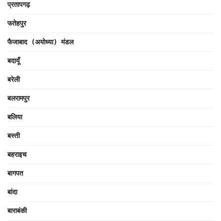
प्रतापगढ़
फतेहपुर
फैजाबाद (अयोध्या) मंडल
बदायूँ
बरेली
बलरामपुर
बलिया
बस्ती
बहराइच
बागपत
बांदा
बाराबंकी