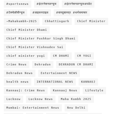
#sportsnews
#इंटरनेशनलन्यूज
#इंटरनेशनलन्यूजअपडेट
#टेक्नोलॉजीन्यूज
#लाइफस्टाइल
#वास्तुशास्त्र #धर्मसमाचार
-Mahakumbh-2025
Chhattisgarh
Chief Minister
Chief Minister Dhami
Chief Minister Pushkar Singh Dhami
Chief Minister Vishnudev Sai
chief minister yogi
CM DHAMI
CM YOGI
Crime News
Dehradun
DEHRADUN CM DHAMI
Dehradun News
Entertainment NEWS
health news
INTERNATIONAL NEWS
KANNAUJ
Kannauj: Crime News
Kannauj News
Lifestyle
Lucknow
Lucknow News
Maha Kumbh 2025
Mumbai- Entertainment News
New Delhi