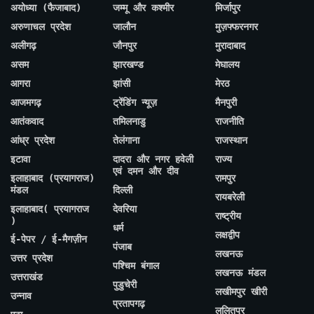
अयोध्या (फैजाबाद)
जम्मू और कश्मीर
मिर्जापुर
अरुणाचल प्रदेश
जालौन
मुज़फ्फरनगर
अलीगढ़
जौनपुर
मुरादाबाद
असम
झारखण्ड
मेघालय
आगरा
झांसी
मेरठ
आजमगढ़
ट्रेंडिंग न्यूज़
मैनपुरी
आतंकवाद
तमिलनाडु
राजनीति
आंध्र प्रदेश
तेलंगाना
राजस्थान
इटावा
दादरा और नगर हवेली
राज्य
एवं दमन और दीव
इलाहाबाद (प्रयागराज)
रामपुर
मंडल
दिल्ली
रायबरेली
इलाहाबाद( प्रयागराज
देवरिया
राष्ट्रीय
)
धर्म
लक्षद्वीप
ई-पेपर / ई-मैगज़ीन
पंजाब
लखनऊ
उत्तर प्रदेश
पश्चिम बंगाल
लखनऊ मंडल
उत्तराखंड
पुडुचेरी
लखीमपुर खीरी
उन्नाव
प्रतापगढ़
ललितपुर