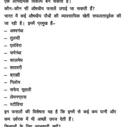
एक लाभदायक विकल्प बन सकती है।
कौन-कौन सी औषधीय फसलें उगाई जा सकती हैं?
भारत में कई औषधीय पौधों की व्यावसायिक खेती सफलतापूर्वक की
जा रही है। इनमें प्रमुख हैं—
– अश्वगंधा
– तुलसी
– एलोवेरा
– सर्पगंधा
– कालमेघ
– शतावरी
– ब्राह्मी
– गिलोय
– सफेद मूसली
– लेमनग्रास
– स्टीविया
इन फसलों की विशेषता यह है कि इनमें से कई कम पानी और
कम उर्वरक में भी अच्छी उपज देती हैं।
किसानों के लिए लाभकारी क्यों?