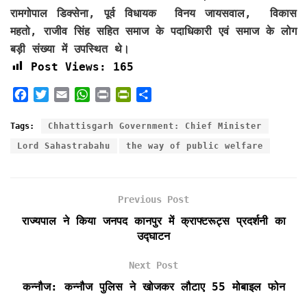
रामगोपाल डिक्सेना, पूर्व विधायक विनय जायसवाल, विकास
महतो, राजीव सिंह सहित समाज के पदाधिकारी एवं समाज के लोग
बड़ी संख्या में उपस्थित थे।
Post Views:
165
F
T
E
W
P
P
S
a
w
m
h
r
r
h
c
i
a
a
i
i
a
Tags:
Chhattisgarh Government: Chief Minister
e
t
i
t
n
n
r
Lord Sahastrabahu
the way of public welfare
b
t
l
s
t
t
e
o
e
A
F
o
r
p
r
k
p
i
Previous Post
e
राज्यपाल ने किया जनपद कानपुर में क्राफ्टरूट्स प्रदर्शनी का
n
उद्घाटन
d
l
Next Post
y
कन्नौज: कन्नौज पुलिस ने खोजकर लौटाए 55 मोबाइल फोन