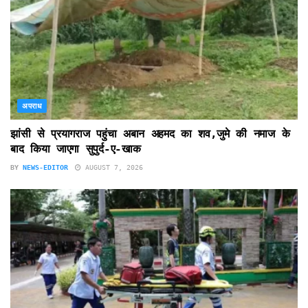
अपराध
झांसी से प्रयागराज पहुंचा अबान अहमद का शव,जुमे की नमाज के
बाद किया जाएगा सुपुर्द-ए-खाक
BY
NEWS-EDITOR
AUGUST 7, 2026