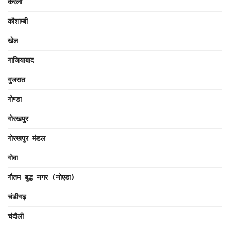
केरला
कौशाम्बी
खेल
गाजियाबाद
गुजरात
गोण्डा
गोरखपुर
गोरखपुर मंडल
गोवा
गौतम बुद्ध नगर (नोएडा)
चंडीगढ़
चंदौली