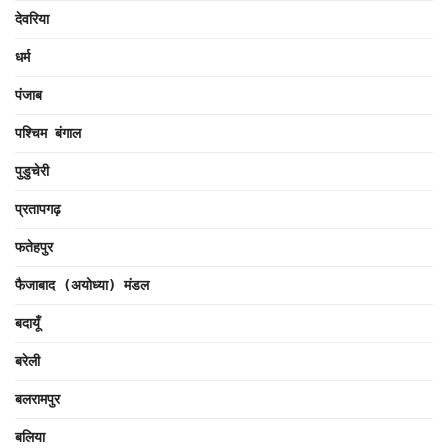
देवरिया
धर्म
पंजाब
पश्चिम बंगाल
पुडुचेरी
प्रतापगढ़
फतेहपुर
फैजाबाद (अयोध्या) मंडल
बदायूँ
बरेली
बलरामपुर
बलिया