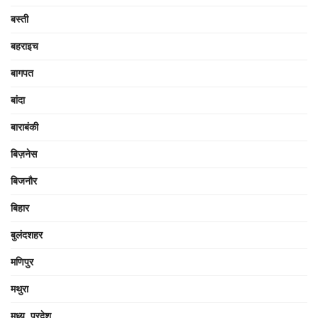
बस्ती
बहराइच
बागपत
बांदा
बाराबंकी
बिज़नेस
बिजनौर
बिहार
बुलंदशहर
मणिपुर
मथुरा
मध्य प्रदेश