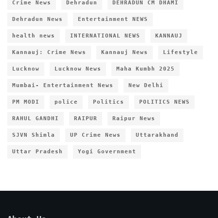
Crime News
Dehradun
DEHRADUN CM DHAMI
Dehradun News
Entertainment NEWS
health news
INTERNATIONAL NEWS
KANNAUJ
Kannauj: Crime News
Kannauj News
Lifestyle
Lucknow
Lucknow News
Maha Kumbh 2025
Mumbai- Entertainment News
New Delhi
PM MODI
police
Politics
POLITICS NEWS
RAHUL GANDHI
RAIPUR
Raipur News
SJVN Shimla
UP Crime News
Uttarakhand
Uttar Pradesh
Yogi Government