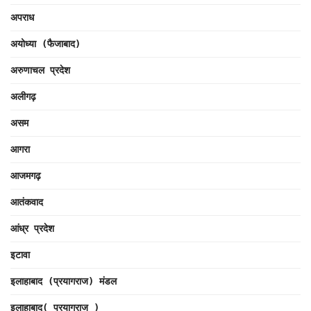
अपराध
अयोध्या (फैजाबाद)
अरुणाचल प्रदेश
अलीगढ़
असम
आगरा
आजमगढ़
आतंकवाद
आंध्र प्रदेश
इटावा
इलाहाबाद (प्रयागराज) मंडल
इलाहाबाद( प्रयागराज )