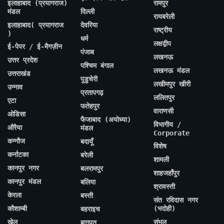
इलाहाबाद (प्रयागराज)
रामपुर
मंडल
दिल्ली
रायबरेली
इलाहाबाद( प्रयागराज
देवरिया
राष्ट्रीय
)
धर्म
लक्षद्वीप
ई-पेपर / ई-मैगज़ीन
पंजाब
लखनऊ
उत्तर प्रदेश
पश्चिम बंगाल
लखनऊ मंडल
उत्तराखंड
पुडुचेरी
लखीमपुर खीरी
उन्नाव
प्रतापगढ़
ललितपुर
एटा
फतेहपुर
वाराणसी
ओडिसा
फैजाबाद (अयोध्या)
विभागीय /
औरैया
मंडल
Corporate
कन्नौज
बदायूँ
विशेष
कर्नाटका
बरेली
शामली
कानपुर नगर
बलरामपुर
शाहजहाँपुर
कानपुर मंडल
बलिया
श्रावस्ती
केरला
बस्ती
संत रविदास नगर
कौशाम्बी
(भदोही)
बहराइच
खेल
संभल
बागपत