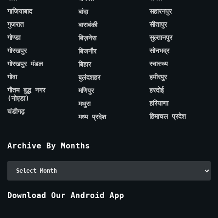
गाजियाबाद
सहारनपुर
बांदा
गुजरात
सीतापुर
बाराबंकी
गोण्डा
सुल्तानपुर
बिज़नेस
गोरखपुर
सोनभद्र
बिजनौर
गोरखपुर मंडल
स्वास्थ्य
बिहार
गोवा
हमीरपुर
बुलंदशहर
गौतम बुद्ध नगर
हरदोई
मणिपुर
(नोएडा)
हरियाणा
मथुरा
चंडीगढ़
हिमाचल प्रदेश
मध्य प्रदेश
Archive By Months
Archive
By
Months
Download Our Android App