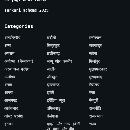
sarkari scheme 2025
Categories
अंतर्राष्ट्रीय
चंदौली
मनोरंजन
अन्य
चित्रकूट
महाराष्ट्र
अपराध
छत्तीसगढ़
महोबा
अयोध्या (फैजाबाद)
जम्मू और कश्मीर
मिर्जापुर
अरुणाचल प्रदेश
जालौन
मुज़फ्फरनगर
अलीगढ़
जौनपुर
मुरादाबाद
असम
झारखण्ड
मेघालय
आगरा
झांसी
मेरठ
आजमगढ़
ट्रेंडिंग न्यूज़
मैनपुरी
आतंकवाद
तमिलनाडु
राजनीति
आंध्र प्रदेश
तेलंगाना
राजस्थान
इटावा
दादरा और नगर हवेली
राज्य
एवं दमन और दीव