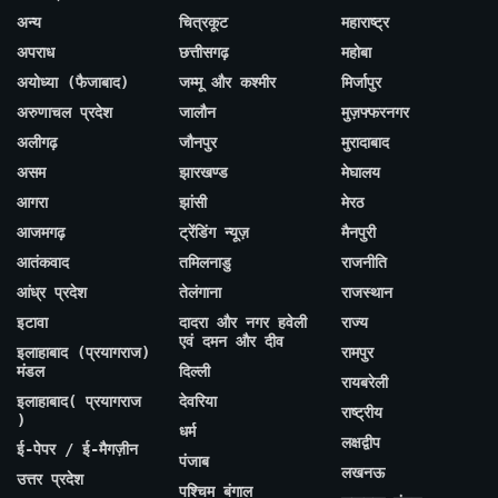
अन्य
चित्रकूट
महाराष्ट्र
अपराध
छत्तीसगढ़
महोबा
अयोध्या (फैजाबाद)
जम्मू और कश्मीर
मिर्जापुर
अरुणाचल प्रदेश
जालौन
मुज़फ्फरनगर
अलीगढ़
जौनपुर
मुरादाबाद
असम
झारखण्ड
मेघालय
आगरा
झांसी
मेरठ
आजमगढ़
ट्रेंडिंग न्यूज़
मैनपुरी
आतंकवाद
तमिलनाडु
राजनीति
आंध्र प्रदेश
तेलंगाना
राजस्थान
इटावा
दादरा और नगर हवेली
राज्य
एवं दमन और दीव
इलाहाबाद (प्रयागराज)
रामपुर
मंडल
दिल्ली
रायबरेली
इलाहाबाद( प्रयागराज
देवरिया
राष्ट्रीय
)
धर्म
लक्षद्वीप
ई-पेपर / ई-मैगज़ीन
पंजाब
लखनऊ
उत्तर प्रदेश
पश्चिम बंगाल