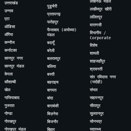
लखनऊ मंडल
उत्तराखंड
पुडुचेरी
लखीमपुर खीरी
उन्नाव
प्रतापगढ़
ललितपुर
एटा
फतेहपुर
वाराणसी
ओडिसा
फैजाबाद (अयोध्या)
विभागीय /
औरैया
मंडल
Corporate
कन्नौज
बदायूँ
विशेष
कर्नाटका
बरेली
शामली
कानपुर नगर
बलरामपुर
शाहजहाँपुर
कानपुर मंडल
बलिया
श्रावस्ती
केरला
बस्ती
संत रविदास नगर
कौशाम्बी
(भदोही)
बहराइच
खेल
संभल
बागपत
गाजियाबाद
सहारनपुर
बांदा
गुजरात
सीतापुर
बाराबंकी
गोण्डा
सुल्तानपुर
बिज़नेस
गोरखपुर
सोनभद्र
बिजनौर
गोरखपुर मंडल
स्वास्थ्य
बिहार