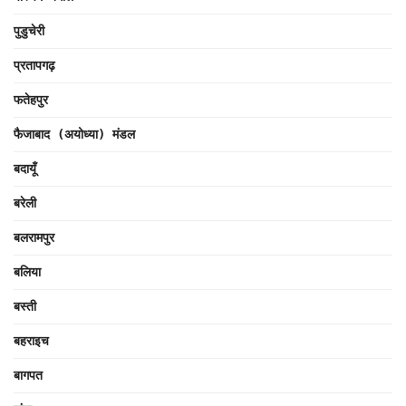
पुडुचेरी
प्रतापगढ़
फतेहपुर
फैजाबाद (अयोध्या) मंडल
बदायूँ
बरेली
बलरामपुर
बलिया
बस्ती
बहराइच
बागपत