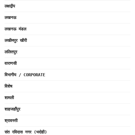
लक्षद्वीप
लखनऊ
लखनऊ मंडल
लखीमपुर खीरी
ललितपुर
वाराणसी
विभागीय / CORPORATE
विशेष
शामली
शाहजहाँपुर
श्रावस्ती
संत रविदास नगर (भदोही)