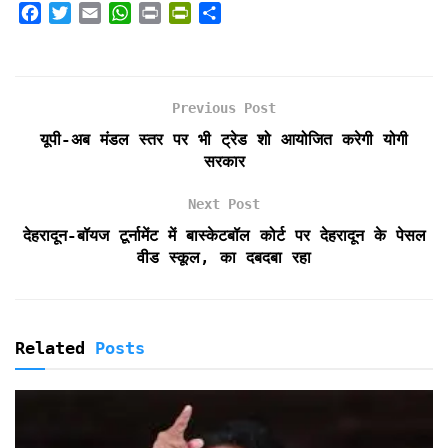
F
T
E
W
P
P
S
a
w
m
h
r
r
h
c
i
a
a
i
i
a
e
t
i
t
n
n
r
b
t
l
s
t
t
e
Previous Post
o
e
A
F
यूपी-अब मंडल स्तर पर भी ट्रेड शो आयोजित करेगी योगी
o
r
p
r
सरकार
k
p
i
e
Next Post
n
d
देहरादून-बॉयज टूर्नामेंट में बास्केटबॉल कोर्ट पर देहरादून के पेसल
l
वीड स्कूल, का दबदबा रहा
y
Related
Posts