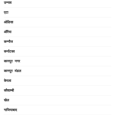
उन्नाव
एटा
ओडिसा
औरैया
कन्नौज
कर्नाटका
कानपुर नगर
कानपुर मंडल
केरला
कौशाम्बी
खेल
गाजियाबाद