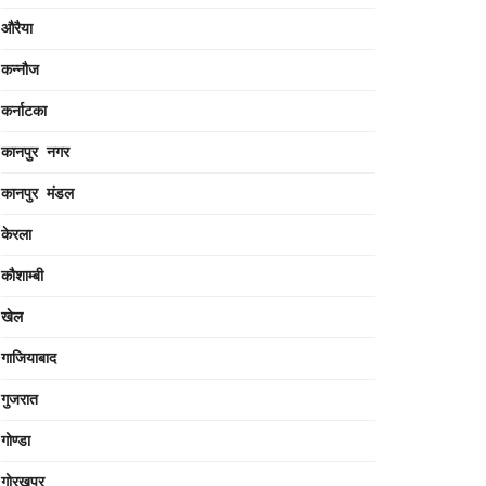
औरैया
कन्नौज
कर्नाटका
कानपुर नगर
कानपुर मंडल
केरला
कौशाम्बी
खेल
गाजियाबाद
गुजरात
गोण्डा
गोरखपुर