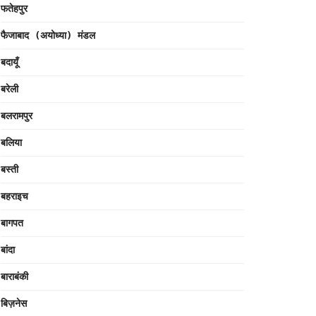
फतेहपुर
फैजाबाद (अयोध्या) मंडल
बदायूँ
बरेली
बलरामपुर
बलिया
बस्ती
बहराइच
बागपत
बांदा
बाराबंकी
बिज़नेस