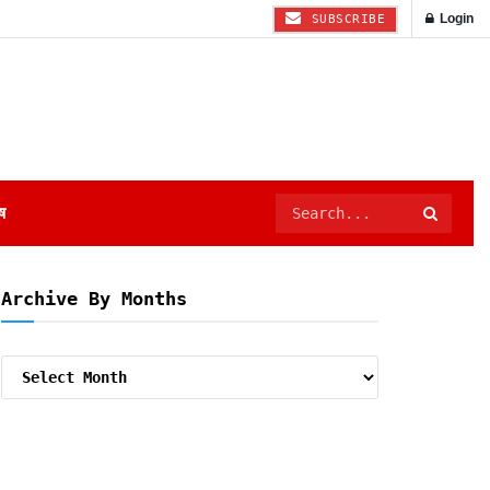
Login
SUBSCRIBE
ष
Archive By Months
Archive
By
Months