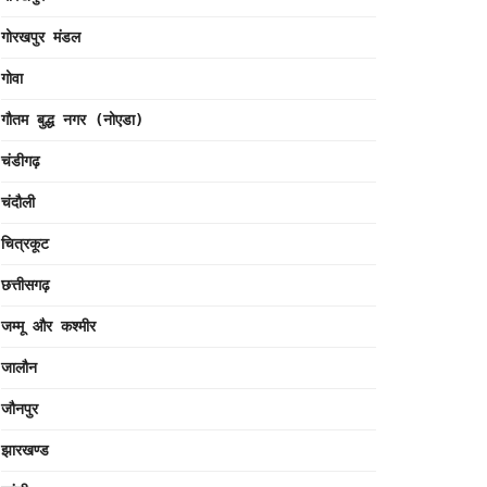
गोरखपुर मंडल
गोवा
गौतम बुद्ध नगर (नोएडा)
चंडीगढ़
चंदौली
चित्रकूट
छत्तीसगढ़
जम्मू और कश्मीर
जालौन
जौनपुर
झारखण्ड