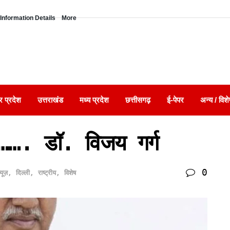
Information Details
More
र प्रदेश
उत्तराखंड
मध्य प्रदेश
छत्तीसगढ़
ई-पेपर
अन्य / विशे
हैं……. डॉ. विजय गर्ग
0
्यूज़
,
दिल्ली
,
राष्ट्रीय
,
विशेष