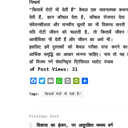
निष्कर्ष
“किताबें रोटी भी देती हैं” केवल एक भावनात्मक कथ
देती हैं, ज्ञान कौशल देता है, कौशल रोजगार देता
संवेदनशीलता और मानवीय मूल्यों का भी विकास करती ह
यदि रोटी जीवन को चलाती है, तो किताबें जीवन को
आजीविका भी देती हैं और जीवन का अर्थ भी।
इसलिए हमें पुस्तकों को केवल परीक्षा पास करने 
आर्थिक समृद्धि का आधार मानना चाहिए। सच तो यह है
डॉ विजय गर्ग सेवानिवृत्त प्रिंसिपल मलोट पंजाब
Post Views:
31
F
T
E
W
P
P
S
a
w
m
h
r
r
h
c
i
a
a
i
i
a
Tags:
किताबें रोटी भी देती हैं?
e
t
i
t
n
n
r
b
t
l
s
t
t
e
o
e
A
F
Previous Post
o
r
p
r
k
p
i
विकास का इंजन, पर असुरक्षित मध्यम वर्ग