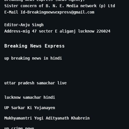
Sister concern of B. N. E. Media network (p) Ltd
E-Mail Id-Breakingnewsexpress@gmail.com
Editor-Anju Singh
Address-mig 47 secter E aliganj lucknow 226024
Breaking News Express
up breaking news in hindi
uttar pradesh samachar live
lucknow samachar hindi
UP Sarkar Ki Yojanayen
Mukhyamantri Yogi Adityanath Khabrein
up crime news