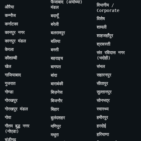
फैजाबाद (अयोध्या)
विभागीय /
औरैया
मंडल
Corporate
कन्नौज
बदायूँ
विशेष
कर्नाटका
बरेली
शामली
कानपुर नगर
बलरामपुर
शाहजहाँपुर
कानपुर मंडल
बलिया
श्रावस्ती
केरला
बस्ती
संत रविदास नगर
कौशाम्बी
(भदोही)
बहराइच
खेल
संभल
बागपत
गाजियाबाद
सहारनपुर
बांदा
गुजरात
सीतापुर
बाराबंकी
गोण्डा
सुल्तानपुर
बिज़नेस
गोरखपुर
सोनभद्र
बिजनौर
गोरखपुर मंडल
स्वास्थ्य
बिहार
गोवा
हमीरपुर
बुलंदशहर
गौतम बुद्ध नगर
हरदोई
मणिपुर
(नोएडा)
हरियाणा
मथुरा
चंडीगढ़