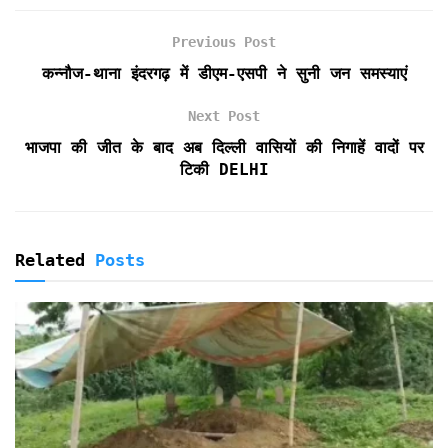
o
e
A
F
o
r
p
r
Previous Post
k
p
i
e
कन्नौज-थाना इंदरगढ़ में डीएम-एसपी ने सुनी जन समस्याएं
n
d
Next Post
l
भाजपा की जीत के बाद अब दिल्ली वासियों की निगाहें वादों पर
y
टिकी DELHI
Related
Posts