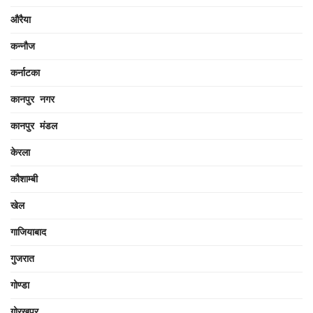
औरैया
कन्नौज
कर्नाटका
कानपुर नगर
कानपुर मंडल
केरला
कौशाम्बी
खेल
गाजियाबाद
गुजरात
गोण्डा
गोरखपुर