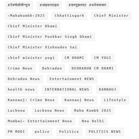
#टेक्नोलॉजीन्यूज
#लाइफस्टाइल
#वास्तुशास्त्र #धर्मसमाचार
-Mahakumbh-2025
Chhattisgarh
Chief Minister
Chief Minister Dhami
Chief Minister Pushkar Singh Dhami
Chief Minister Vishnudev Sai
chief minister yogi
CM DHAMI
CM YOGI
Crime News
Dehradun
DEHRADUN CM DHAMI
Dehradun News
Entertainment NEWS
health news
INTERNATIONAL NEWS
KANNAUJ
Kannauj: Crime News
Kannauj News
Lifestyle
Lucknow
Lucknow News
Maha Kumbh 2025
Mumbai- Entertainment News
New Delhi
PM MODI
police
Politics
POLITICS NEWS