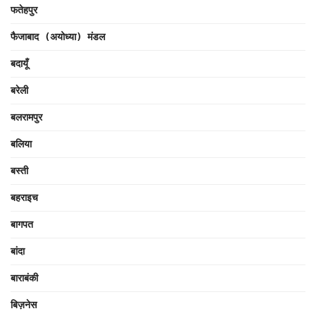
फतेहपुर
फैजाबाद (अयोध्या) मंडल
बदायूँ
बरेली
बलरामपुर
बलिया
बस्ती
बहराइच
बागपत
बांदा
बाराबंकी
बिज़नेस