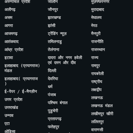
अरुणाचल प्रदेश
जालौन
मुज़फ्फरनगर
अलीगढ़
जौनपुर
मुरादाबाद
असम
झारखण्ड
मेघालय
आगरा
झांसी
मेरठ
आजमगढ़
ट्रेंडिंग न्यूज़
मैनपुरी
आतंकवाद
तमिलनाडु
राजनीति
आंध्र प्रदेश
तेलंगाना
राजस्थान
इटावा
दादरा और नगर हवेली
राज्य
एवं दमन और दीव
इलाहाबाद (प्रयागराज)
रामपुर
मंडल
दिल्ली
रायबरेली
इलाहाबाद( प्रयागराज
देवरिया
राष्ट्रीय
)
धर्म
लक्षद्वीप
ई-पेपर / ई-मैगज़ीन
पंजाब
लखनऊ
उत्तर प्रदेश
पश्चिम बंगाल
लखनऊ मंडल
उत्तराखंड
पुडुचेरी
लखीमपुर खीरी
उन्नाव
प्रतापगढ़
ललितपुर
एटा
फतेहपुर
वाराणसी
ओडिसा