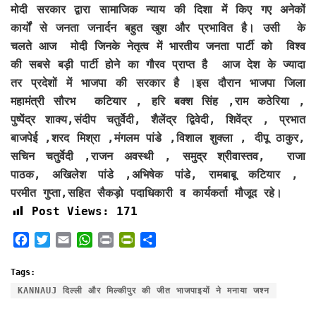
मोदी सरकार द्वारा सामाजिक न्याय की दिशा में किए गए अनेकों
कार्यों से जनता जनार्दन बहुत खुश और प्रभावित है। उसी के
चलते आज मोदी जिनके नेतृत्व में भारतीय जनता पार्टी को विश्व
की सबसे बड़ी पार्टी होने का गौरव प्राप्त है आज देश के ज्यादा
तर प्रदेशों में भाजपा की सरकार है ।इस दौरान भाजपा जिला
महामंत्री सौरभ कटियार , हरि बक्श सिंह ,राम कठेरिया ,
पुष्पेंद्र शाक्य,संदीप चतुर्वेदी, शैलेंद्र द्विवेदी, शिवेंद्र , प्रभात
बाजपेई ,शरद मिश्रा ,मंगलम पांडे ,विशाल शुक्ला , दीपू ठाकुर,
सचिन चतुर्वेदी ,राजन अवस्थी , समुद्र श्रीवास्तव, राजा
पाठक, अखिलेश पांडे ,अभिषेक पांडे, रामबाबू कटियार ,
परमीत गुप्ता,सहित सैकड़ो पदाधिकारी व कार्यकर्ता मौजूद रहे।
Post Views:
171
F
T
E
W
P
P
S
a
w
m
h
r
r
h
c
i
a
a
i
i
a
Tags:
e
t
i
t
n
n
r
KANNAUJ दिल्ली और मिल्कीपुर की जीत भाजपाइयों ने मनाया जश्न
b
t
l
s
t
t
e