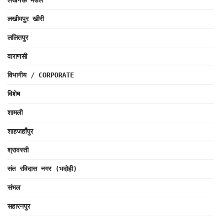
लखनऊ मंडल
लखीमपुर खीरी
ललितपुर
वाराणसी
विभागीय / CORPORATE
विशेष
शामली
शाहजहाँपुर
श्रावस्ती
संत रविदास नगर (भदोही)
संभल
सहारनपुर