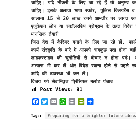
चाहिए। यदि नौकरी के लिए जा रहे हैं तो अनुभव का
चाहिए। इसके अलावा भाषा स्कोर, पुलिस क्लियरेंस व 
सालाना 15 से 20 लाख रुपये आमतौर पर लागत आती 
एजुकेशन लोन या स्कॉलरशिप प्रोग्राम के तहत विदेश 
मानसिक तैयारी
जिस देश में कैरियर बनाने के लिए जा रहे हों, प
कार्य संस्कृति के बारे में आपको सबकुछ पता होना च
लाइफस्टाइल की चुनौतियों से दोचार न होना पड़े। 
अभ्यास भी कर लें और विदेश रवाना होने से पहले स्वा
आदि की व्यवस्था भी कर लें।
विजय गर्ग सेवानिवृत्त प्रिंसिपल मलोट पंजाब
Post Views:
91
F
T
E
W
P
P
S
a
w
m
h
r
r
h
c
i
a
a
i
i
a
Tags:
Preparing for a brighter future abro
e
t
i
t
n
n
r
b
t
l
s
t
t
e
o
e
A
F