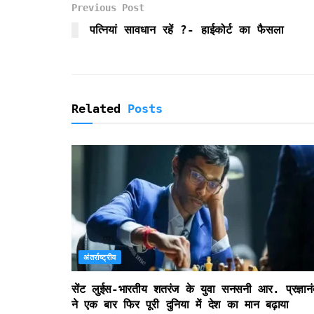
Previous Post
o
r
p
r
k
p
i
पत्नियां सावधान रहें ?- हाईकोर्ट का फैसला
e
n
d
l
y
Related
Posts
अंतर्राष्ट्रीय
सेंट लुईस-भारतीय शतरंज के युवा सनसनी आर. प्रज्ञानं
ने एक बार फिर पूरी दुनिया में देश का मान बढ़ाया