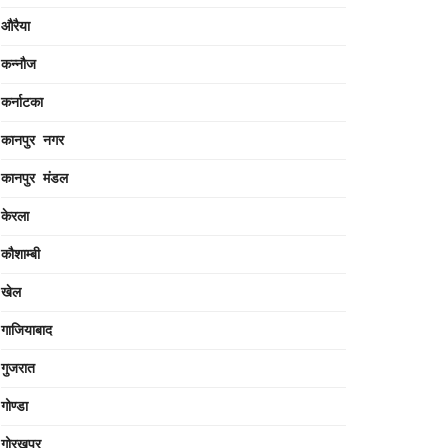
औरैया
कन्नौज
कर्नाटका
कानपुर नगर
कानपुर मंडल
केरला
कौशाम्बी
खेल
गाजियाबाद
गुजरात
गोण्डा
गोरखपुर