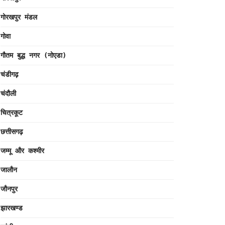
गोरखपुर मंडल
गोवा
गौतम बुद्ध नगर (नोएडा)
चंडीगढ़
चंदौली
चित्रकूट
छत्तीसगढ़
जम्मू और कश्मीर
जालौन
जौनपुर
झारखण्ड