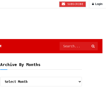
Login
SUBSCRIBE
ष
Archive By Months
Archive
By
Months