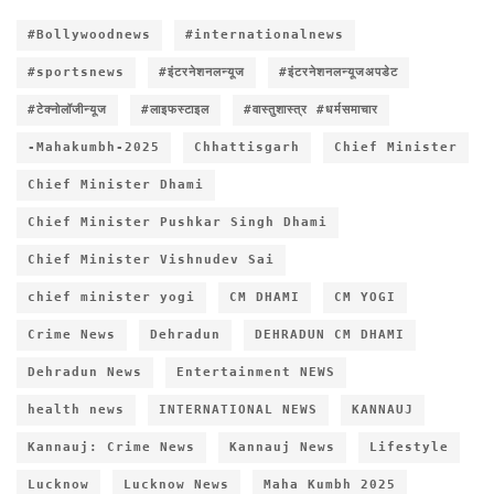
#Bollywoodnews
#internationalnews
#sportsnews
#इंटरनेशनलन्यूज
#इंटरनेशनलन्यूजअपडेट
#टेक्नोलॉजीन्यूज
#लाइफस्टाइल
#वास्तुशास्त्र #धर्मसमाचार
-Mahakumbh-2025
Chhattisgarh
Chief Minister
Chief Minister Dhami
Chief Minister Pushkar Singh Dhami
Chief Minister Vishnudev Sai
chief minister yogi
CM DHAMI
CM YOGI
Crime News
Dehradun
DEHRADUN CM DHAMI
Dehradun News
Entertainment NEWS
health news
INTERNATIONAL NEWS
KANNAUJ
Kannauj: Crime News
Kannauj News
Lifestyle
Lucknow
Lucknow News
Maha Kumbh 2025