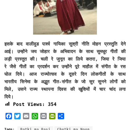
इसके बाद वालीवुड पार्श्व गायिका सुश्री नीति मोहन प्रस्तुति देने
आई। उन्होंने जय जोहार के अभिवादन के साथ सुमधुर गीतों की
लड़ी प्रस्तुत की। चली रे जुनून का लिये कतरा, जिया रे जिया
रे जैसे गीतों का प्रदर्शन कर उन्होंने पूरे माहौल में संगीत के रस
घोल दिये। आज राज्योत्सव के दूसरे दिन लोकगीतों के साथ
भारतीय सिनेमा के अद्भुत गीत-संगीत के जो सुर सुनने लोगों को
मिले, उसने राज्य स्थापना दिवस की खुशियों में चार चांद लगा
दिये।
Post Views:
354
F
T
E
W
P
P
S
a
w
m
h
r
r
h
c
i
a
a
i
i
a
Tags:
Batki ma Basi
Chutki ma Noon