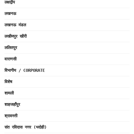
लक्षद्वीप
लखनऊ
लखनऊ मंडल
लखीमपुर खीरी
ललितपुर
वाराणसी
विभागीय / CORPORATE
विशेष
शामली
शाहजहाँपुर
श्रावस्ती
संत रविदास नगर (भदोही)