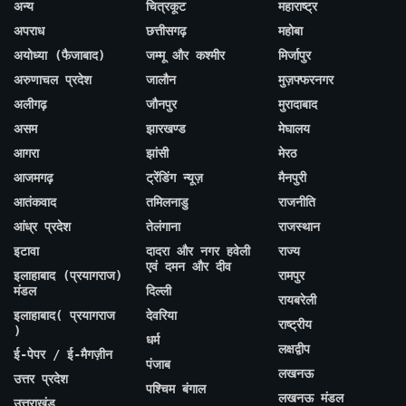
अन्य
चित्रकूट
महाराष्ट्र
अपराध
छत्तीसगढ़
महोबा
अयोध्या (फैजाबाद)
जम्मू और कश्मीर
मिर्जापुर
अरुणाचल प्रदेश
जालौन
मुज़फ्फरनगर
अलीगढ़
जौनपुर
मुरादाबाद
असम
झारखण्ड
मेघालय
आगरा
झांसी
मेरठ
आजमगढ़
ट्रेंडिंग न्यूज़
मैनपुरी
आतंकवाद
तमिलनाडु
राजनीति
आंध्र प्रदेश
तेलंगाना
राजस्थान
इटावा
दादरा और नगर हवेली
राज्य
एवं दमन और दीव
इलाहाबाद (प्रयागराज)
रामपुर
मंडल
दिल्ली
रायबरेली
इलाहाबाद( प्रयागराज
देवरिया
राष्ट्रीय
)
धर्म
लक्षद्वीप
ई-पेपर / ई-मैगज़ीन
पंजाब
लखनऊ
उत्तर प्रदेश
पश्चिम बंगाल
लखनऊ मंडल
उत्तराखंड