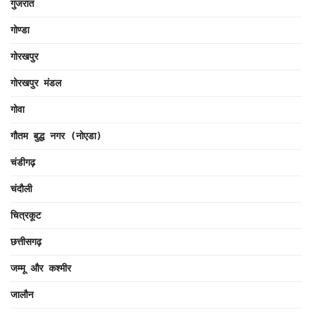
गुजरात
गोण्डा
गोरखपुर
गोरखपुर मंडल
गोवा
गौतम बुद्ध नगर (नोएडा)
चंडीगढ़
चंदौली
चित्रकूट
छत्तीसगढ़
जम्मू और कश्मीर
जालौन