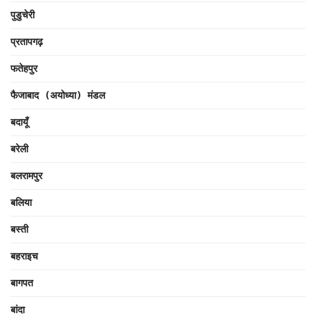
पुडुचेरी
प्रतापगढ़
फतेहपुर
फैजाबाद (अयोध्या) मंडल
बदायूँ
बरेली
बलरामपुर
बलिया
बस्ती
बहराइच
बागपत
बांदा