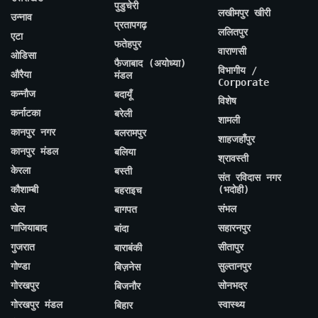
पुडुचेरी
लखीमपुर खीरी
उन्नाव
प्रतापगढ़
ललितपुर
एटा
फतेहपुर
वाराणसी
ओडिसा
फैजाबाद (अयोध्या)
विभागीय /
औरैया
मंडल
Corporate
कन्नौज
बदायूँ
विशेष
कर्नाटका
बरेली
शामली
कानपुर नगर
बलरामपुर
शाहजहाँपुर
कानपुर मंडल
बलिया
श्रावस्ती
केरला
बस्ती
संत रविदास नगर
कौशाम्बी
(भदोही)
बहराइच
खेल
संभल
बागपत
गाजियाबाद
सहारनपुर
बांदा
गुजरात
सीतापुर
बाराबंकी
गोण्डा
सुल्तानपुर
बिज़नेस
गोरखपुर
सोनभद्र
बिजनौर
गोरखपुर मंडल
स्वास्थ्य
बिहार