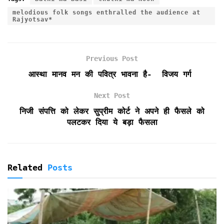
e
t
i
t
n
n
r
melodious folk songs enthralled the audience at
b
t
l
s
t
t
e
Rajyotsav*
o
e
A
F
o
r
p
r
k
p
i
Previous Post
e
आस्था मानव मन की पवित्र भावना है- विजय गर्ग
n
d
Next Post
l
y
निजी संपत्ति को लेकर सुप्रीम कोर्ट ने अपने ही फैसले को
पलटकर दिया ये बड़ा फैसला
Related
Posts