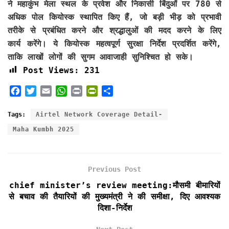
ने महाकुंभ मेला स्थल के प्रवेश और निकासी बिंदुओं पर 780 से
अधिक पोल कियोस्क स्थापित किए हैं, जो बड़ी भीड़ को प्रभावी
तरीके से प्रबंधित करने और श्रद्धालुओं की मदद करने के लिए
कार्य करेंगे। ये कियोस्क महत्वपूर्ण सुरक्षा निर्देश प्रदर्शित करेंगे,
ताकि लाखों लोगों की सुगम आवाजाही सुनिश्चित हो सके।
Post Views:
231
F
T
E
W
P
P
S
a
w
m
h
r
r
h
c
i
a
a
i
i
a
Tags:
Airtel Network Coverage Detail-
e
t
i
t
n
n
r
Maha Kumbh 2025
b
t
l
s
t
t
e
o
e
A
F
o
r
p
r
k
p
i
Previous Post
e
chief minister’s review meeting:मौसमी बीमारियों
n
से बचाव की तैयारियों की मुख्यमंत्री ने की समीक्षा, दिए आवश्यक
d
दिशा-निर्देश
l
y