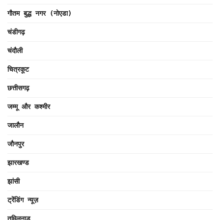
गौतम बुद्ध नगर (नोएडा)
चंडीगढ़
चंदौली
चित्रकूट
छत्तीसगढ़
जम्मू और कश्मीर
जालौन
जौनपुर
झारखण्ड
झांसी
ट्रेंडिंग न्यूज़
तमिलनाडु