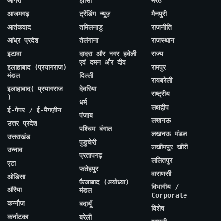
आगरा
झांसी
मेरठ
आजमगढ़
ट्रेंडिंग न्यूज़
मैनपुरी
आतंकवाद
तमिलनाडु
राजनीति
आंध्र प्रदेश
तेलंगाना
राजस्थान
इटावा
दादरा और नगर हवेली
राज्य
एवं दमन और दीव
इलाहाबाद (प्रयागराज)
रामपुर
मंडल
दिल्ली
रायबरेली
इलाहाबाद( प्रयागराज
देवरिया
राष्ट्रीय
)
धर्म
लक्षद्वीप
ई-पेपर / ई-मैगज़ीन
पंजाब
लखनऊ
उत्तर प्रदेश
पश्चिम बंगाल
लखनऊ मंडल
उत्तराखंड
पुडुचेरी
लखीमपुर खीरी
उन्नाव
प्रतापगढ़
ललितपुर
एटा
फतेहपुर
वाराणसी
ओडिसा
फैजाबाद (अयोध्या)
विभागीय /
औरैया
मंडल
Corporate
कन्नौज
बदायूँ
विशेष
कर्नाटका
बरेली