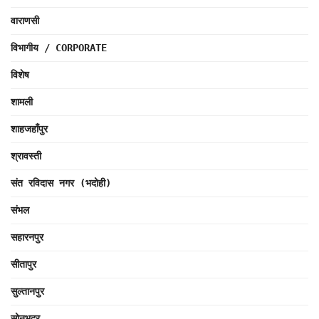
वाराणसी
विभागीय / CORPORATE
विशेष
शामली
शाहजहाँपुर
श्रावस्ती
संत रविदास नगर (भदोही)
संभल
सहारनपुर
सीतापुर
सुल्तानपुर
सोनभद्र