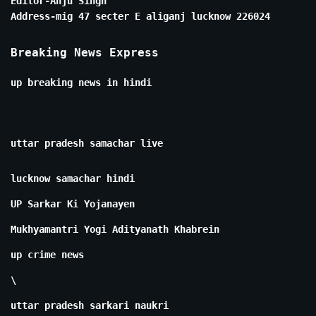
Editor-Anju Singh
Address-mig 47 secter E aliganj lucknow 226024
Breaking News Express
up breaking news in hindi
uttar pradesh samachar live
lucknow samachar hindi
UP Sarkar Ki Yojanayen
Mukhyamantri Yogi Adityanath Khabrein
up crime news
\
uttar pradesh sarkari naukri