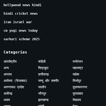
bollywood news hindi
hindi cricket news
iran israel war
cm yogi news today
sarkari scheme 2025
Categories
अंतर्राष्ट्रीय
चंदौली
मनोरंजन
अन्य
चित्रकूट
महाराष्ट्र
अपराध
छत्तीसगढ़
महोबा
अयोध्या (फैजाबाद)
जम्मू और कश्मीर
मिर्जापुर
अरुणाचल प्रदेश
जालौन
मुज़फ्फरनगर
अलीगढ़
जौनपुर
मुरादाबाद
असम
झारखण्ड
मेघालय