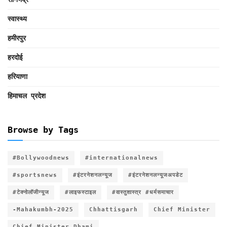
स्वास्थ्य
हमीरपुर
हरदोई
हरियाणा
हिमाचल प्रदेश
Browse by Tags
#Bollywoodnews
#internationalnews
#sportsnews
#इंटरनेशनलन्यूज
#इंटरनेशनलन्यूजअपडेट
#टेक्नोलॉजीन्यूज
#लाइफस्टाइल
#वास्तुशास्त्र #धर्मसमाचार
-Mahakumbh-2025
Chhattisgarh
Chief Minister
Chief Minister Dhami