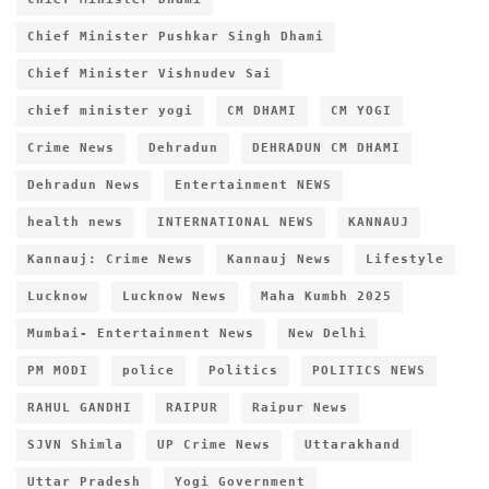
Chief Minister Pushkar Singh Dhami
Chief Minister Vishnudev Sai
chief minister yogi
CM DHAMI
CM YOGI
Crime News
Dehradun
DEHRADUN CM DHAMI
Dehradun News
Entertainment NEWS
health news
INTERNATIONAL NEWS
KANNAUJ
Kannauj: Crime News
Kannauj News
Lifestyle
Lucknow
Lucknow News
Maha Kumbh 2025
Mumbai- Entertainment News
New Delhi
PM MODI
police
Politics
POLITICS NEWS
RAHUL GANDHI
RAIPUR
Raipur News
SJVN Shimla
UP Crime News
Uttarakhand
Uttar Pradesh
Yogi Government