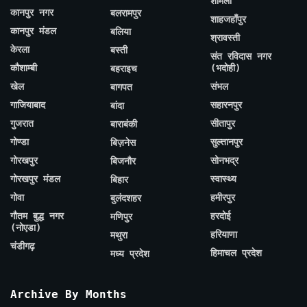
शामली
कानपुर नगर
बलरामपुर
शाहजहाँपुर
कानपुर मंडल
बलिया
श्रावस्ती
केरला
बस्ती
संत रविदास नगर
कौशाम्बी
(भदोही)
बहराइच
खेल
संभल
बागपत
गाजियाबाद
सहारनपुर
बांदा
गुजरात
सीतापुर
बाराबंकी
गोण्डा
सुल्तानपुर
बिज़नेस
गोरखपुर
सोनभद्र
बिजनौर
गोरखपुर मंडल
स्वास्थ्य
बिहार
गोवा
हमीरपुर
बुलंदशहर
गौतम बुद्ध नगर
हरदोई
मणिपुर
(नोएडा)
हरियाणा
मथुरा
चंडीगढ़
हिमाचल प्रदेश
मध्य प्रदेश
Archive By Months