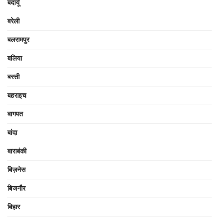
बदायूँ
बरेली
बलरामपुर
बलिया
बस्ती
बहराइच
बागपत
बांदा
बाराबंकी
बिज़नेस
बिजनौर
बिहार