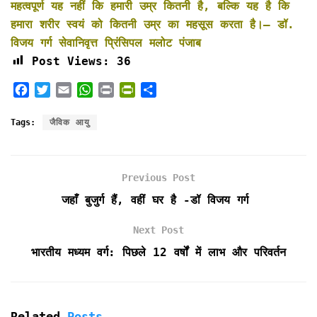
महत्वपूर्ण यह नहीं कि हमारी उम्र कितनी है, बल्कि यह है कि
हमारा शरीर स्वयं को कितनी उम्र का महसूस करता है।— डॉ.
विजय गर्ग सेवानिवृत्त प्रिंसिपल मलोट पंजाब
Post Views:
36
F
T
E
W
P
P
S
a
w
m
h
r
r
h
c
i
a
a
i
i
a
Tags:
जैविक आयु
e
t
i
t
n
n
r
b
t
l
s
t
t
e
o
e
A
F
Previous Post
o
r
p
r
k
p
i
जहाँ बुजुर्ग हैं, वहीं घर है -डॉ विजय गर्ग
e
n
Next Post
d
भारतीय मध्यम वर्ग: पिछले 12 वर्षों में लाभ और परिवर्तन
l
y
Related
Posts