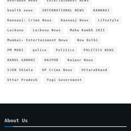
Dehradun News
Entertainment NEWS
health news
INTERNATIONAL NEWS
KANNAUJ
Kannauj: Crime News
Kannauj News
Lifestyle
Lucknow
Lucknow News
Maha Kumbh 2025
Mumbai- Entertainment News
New Delhi
PM MODI
police
Politics
POLITICS NEWS
RAHUL GANDHI
RAIPUR
Raipur News
SJVN Shimla
UP Crime News
Uttarakhand
Uttar Pradesh
Yogi Government
About Us