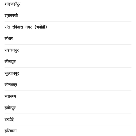
शाहजहाँपुर
श्रावस्ती
संत रविदास नगर (भदोही)
संभल
सहारनपुर
सीतापुर
सुल्तानपुर
सोनभद्र
स्वास्थ्य
हमीरपुर
हरदोई
हरियाणा