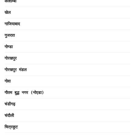
कौशाम्बी
खेल
गाजियाबाद
गुजरात
गोण्डा
गोरखपुर
गोरखपुर मंडल
गोवा
गौतम बुद्ध नगर (नोएडा)
चंडीगढ़
चंदौली
चित्रकूट