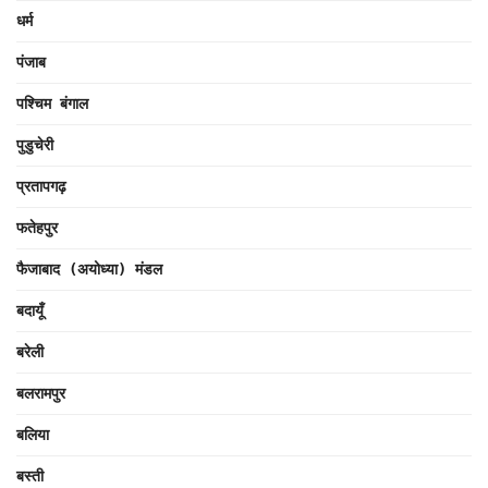
धर्म
पंजाब
पश्चिम बंगाल
पुडुचेरी
प्रतापगढ़
फतेहपुर
फैजाबाद (अयोध्या) मंडल
बदायूँ
बरेली
बलरामपुर
बलिया
बस्ती