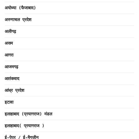
अयोध्या (फैजाबाद)
अरुणाचल प्रदेश
अलीगढ़
असम
आगरा
आजमगढ़
आतंकवाद
आंध्र प्रदेश
इटावा
इलाहाबाद (प्रयागराज) मंडल
इलाहाबाद( प्रयागराज )
ई-पेपर / ई-मैगज़ीन