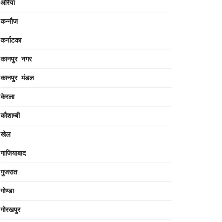
औरैया
कन्नौज
कर्नाटका
कानपुर नगर
कानपुर मंडल
केरला
कौशाम्बी
खेल
गाजियाबाद
गुजरात
गोण्डा
गोरखपुर