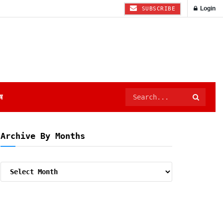
Login
SUBSCRIBE
ष
Archive By Months
Archive
By
Months