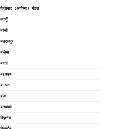
फैजाबाद (अयोध्या) मंडल
बदायूँ
बरेली
बलरामपुर
बलिया
बस्ती
बहराइच
बागपत
बांदा
बाराबंकी
बिज़नेस
बिजनौर