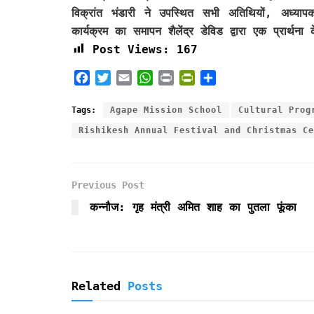
विक्रांत भंडारी ने उपस्थित सभी अतिथियों, अध्याप
कार्यक्रम का समापन शैलेंद्र डेविड द्वारा एक प्रार्थ
Post Views:
167
F
T
E
W
P
P
S
a
w
m
h
r
r
h
c
i
a
a
i
i
a
Tags:
Agape Mission School
Cultural Prog
e
t
i
t
n
n
r
Rishikesh Annual Festival and Christmas Ce
b
t
l
s
t
t
e
o
e
A
F
o
r
p
r
k
p
i
Previous Post
e
कन्नौज: गृह मंत्री अमित शाह का पुतला फूंका
n
d
l
y
Related
Posts