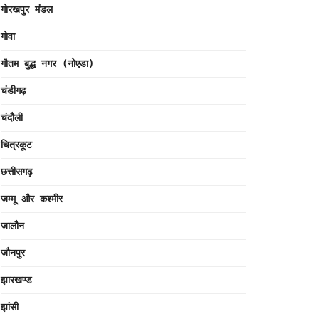
गोरखपुर मंडल
गोवा
गौतम बुद्ध नगर (नोएडा)
चंडीगढ़
चंदौली
चित्रकूट
छत्तीसगढ़
जम्मू और कश्मीर
जालौन
जौनपुर
झारखण्ड
झांसी