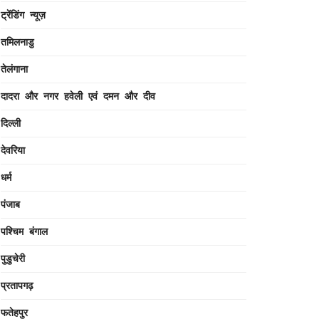
ट्रेंडिंग न्यूज़
तमिलनाडु
तेलंगाना
दादरा और नगर हवेली एवं दमन और दीव
दिल्ली
देवरिया
धर्म
पंजाब
पश्चिम बंगाल
पुडुचेरी
प्रतापगढ़
फतेहपुर