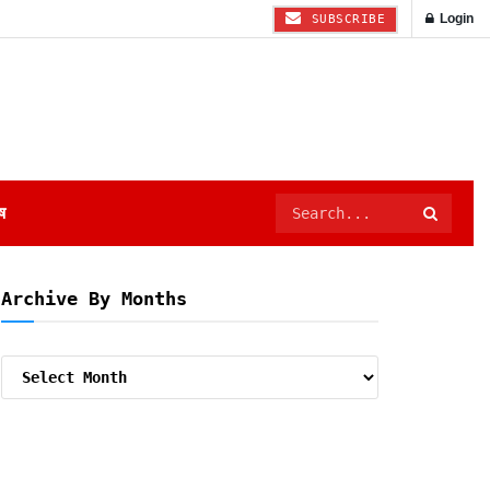
Login
SUBSCRIBE
ष
Archive By Months
Archive
By
Months