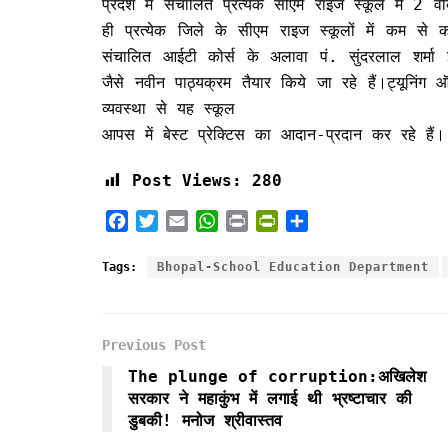
प्रदेश में संचालित प्रत्येक सीएम राइज स्कूल में 2 
ही प्रत्येक जिले के सीएम राइज स्कूलों में कम से
संचालित आईटी कोर्स के अलावा पं. सुंदरलाल शर्मा
जैसे नवीन पाठ्यक्रम तैयार किये जा रहे हैं।ट्यूनिं
व्यवस्था से यह स्कूल
आपस में बेस्ट प्रेक्टिस का आदान-प्रदान कर रहे हैं।
Post Views:
280
F
T
E
W
P
P
S
a
w
m
h
r
r
h
c
i
a
a
i
i
a
Tags:
Bhopal-School Education Department
e
t
i
t
n
n
r
b
t
l
s
t
t
e
o
e
A
F
Previous Post
o
r
p
r
k
p
i
The plunge of corruption:अखिलेश
e
सरकार ने महाकुंभ में लगाई थी भ्रष्‍टाचार की
n
डुबकी! मनोज श्रीवास्तव
d