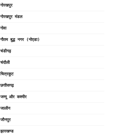
गोरखपुर
गोरखपुर मंडल
गोवा
गौतम बुद्ध नगर (नोएडा)
चंडीगढ़
चंदौली
चित्रकूट
छत्तीसगढ़
जम्मू और कश्मीर
जालौन
जौनपुर
झारखण्ड