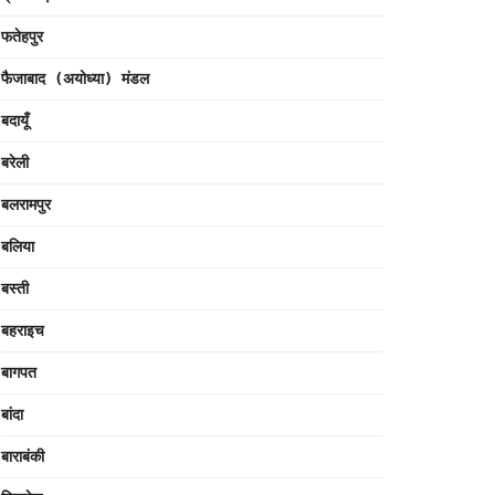
फतेहपुर
फैजाबाद (अयोध्या) मंडल
बदायूँ
बरेली
बलरामपुर
बलिया
बस्ती
बहराइच
बागपत
बांदा
बाराबंकी