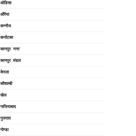
ओडिसा
औरैया
कन्नौज
कर्नाटका
कानपुर नगर
कानपुर मंडल
केरला
कौशाम्बी
खेल
गाजियाबाद
गुजरात
गोण्डा