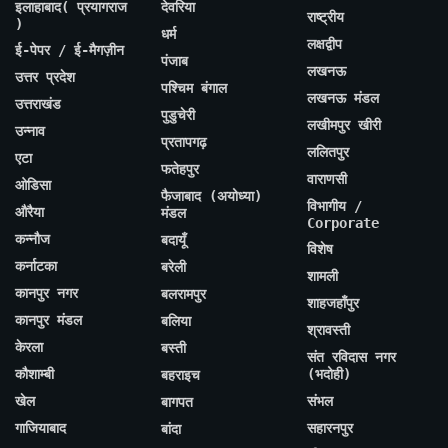
इलाहाबाद( प्रयागराज
देवरिया
राष्ट्रीय
)
धर्म
लक्षद्वीप
ई-पेपर / ई-मैगज़ीन
पंजाब
लखनऊ
उत्तर प्रदेश
पश्चिम बंगाल
लखनऊ मंडल
उत्तराखंड
पुडुचेरी
लखीमपुर खीरी
उन्नाव
प्रतापगढ़
ललितपुर
एटा
फतेहपुर
वाराणसी
ओडिसा
फैजाबाद (अयोध्या)
विभागीय /
औरैया
मंडल
Corporate
कन्नौज
बदायूँ
विशेष
कर्नाटका
बरेली
शामली
कानपुर नगर
बलरामपुर
शाहजहाँपुर
कानपुर मंडल
बलिया
श्रावस्ती
केरला
बस्ती
संत रविदास नगर
कौशाम्बी
(भदोही)
बहराइच
खेल
संभल
बागपत
गाजियाबाद
सहारनपुर
बांदा