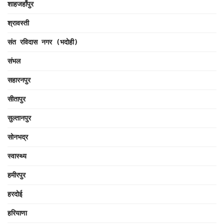
शाहजहाँपुर
श्रावस्ती
संत रविदास नगर (भदोही)
संभल
सहारनपुर
सीतापुर
सुल्तानपुर
सोनभद्र
स्वास्थ्य
हमीरपुर
हरदोई
हरियाणा