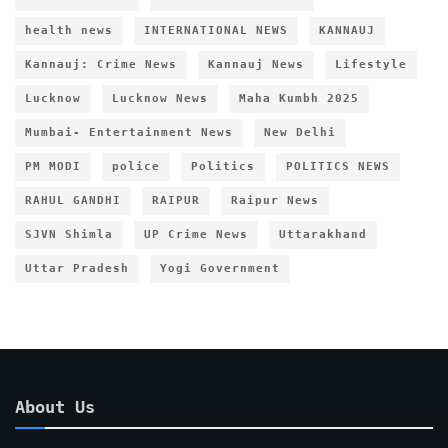
health news
INTERNATIONAL NEWS
KANNAUJ
Kannauj: Crime News
Kannauj News
Lifestyle
Lucknow
Lucknow News
Maha Kumbh 2025
Mumbai- Entertainment News
New Delhi
PM MODI
police
Politics
POLITICS NEWS
RAHUL GANDHI
RAIPUR
Raipur News
SJVN Shimla
UP Crime News
Uttarakhand
Uttar Pradesh
Yogi Government
About Us