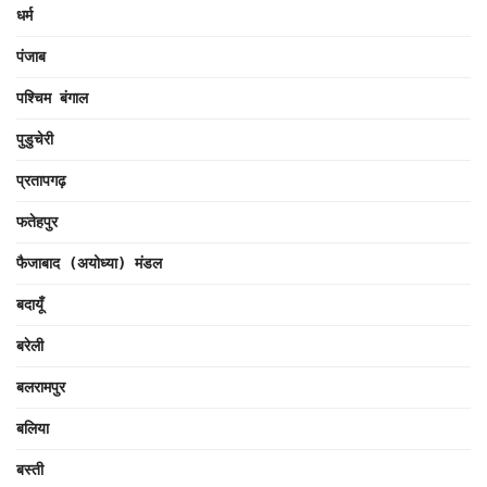
धर्म
पंजाब
पश्चिम बंगाल
पुडुचेरी
प्रतापगढ़
फतेहपुर
फैजाबाद (अयोध्या) मंडल
बदायूँ
बरेली
बलरामपुर
बलिया
बस्ती