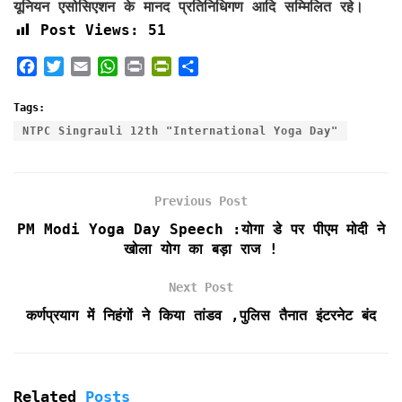
यूनियन एसोसिएशन के मानद प्रतिनिधिगण आदि सम्मिलित रहे।
Post Views:
51
F
T
E
W
P
P
S
a
w
m
h
r
r
h
c
i
a
a
i
i
a
Tags:
e
t
i
t
n
n
r
NTPC Singrauli 12th "International Yoga Day"
b
t
l
s
t
t
e
o
e
A
F
o
r
p
r
Previous Post
k
p
i
e
PM Modi Yoga Day Speech :योगा डे पर पीएम मोदी ने
n
खोला योग का बड़ा राज !
d
l
Next Post
y
कर्णप्रयाग में निहंगों ने किया तांडव ,पुलिस तैनात इंटरनेट बंद
Related
Posts