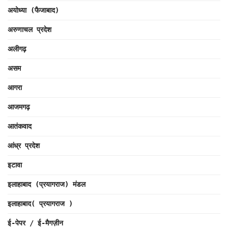
अयोध्या (फैजाबाद)
अरुणाचल प्रदेश
अलीगढ़
असम
आगरा
आजमगढ़
आतंकवाद
आंध्र प्रदेश
इटावा
इलाहाबाद (प्रयागराज) मंडल
इलाहाबाद( प्रयागराज )
ई-पेपर / ई-मैगज़ीन