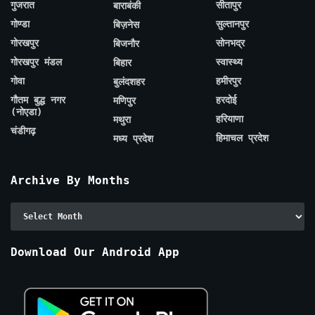
गुजरात
सीतापुर
बाराबंकी
गोण्डा
सुल्तानपुर
बिज़नेस
गोरखपुर
सोनभद्र
बिजनौर
गोरखपुर मंडल
स्वास्थ्य
बिहार
गोवा
हमीरपुर
बुलंदशहर
गौतम बुद्ध नगर
हरदोई
मणिपुर
(नोएडा)
हरियाणा
मथुरा
चंडीगढ़
हिमाचल प्रदेश
मध्य प्रदेश
Archive By Months
Archive
By
Months
Download Our Android App