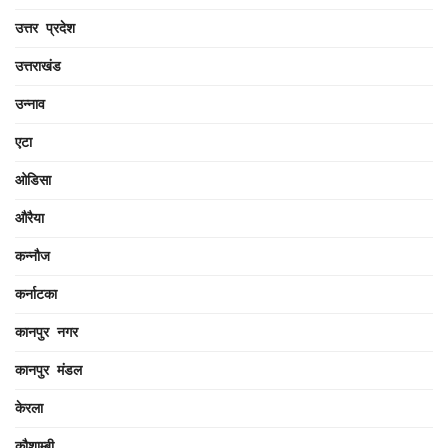
उत्तर प्रदेश
उत्तराखंड
उन्नाव
एटा
ओडिसा
औरैया
कन्नौज
कर्नाटका
कानपुर नगर
कानपुर मंडल
केरला
कौशाम्बी