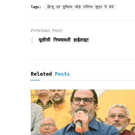
c
i
a
a
i
i
a
Tags:
हिन्दू एवं मुस्लिम जोड़े परिणय सूत्र में बंधे
e
t
i
t
n
n
r
b
t
l
s
t
t
e
o
e
A
F
Previous Post
o
r
p
r
k
p
i
यूसीसी नियमावली हाईलाइट
e
n
d
l
y
Related
Posts