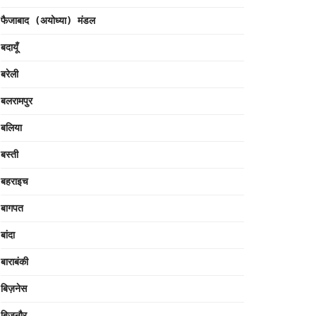
फैजाबाद (अयोध्या) मंडल
बदायूँ
बरेली
बलरामपुर
बलिया
बस्ती
बहराइच
बागपत
बांदा
बाराबंकी
बिज़नेस
बिजनौर