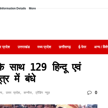
Information Details
More
र प्रदेश
उत्तराखंड
मध्य प्रदेश
छत्तीसगढ़
ई-पेपर
अन्य / विशे
े साथ 129 हिन्दू एवं
र में बंधे
0
्य
,
उत्तर प्रदेश
,
कन्नौज
,
ट्रेंडिंग न्यूज़