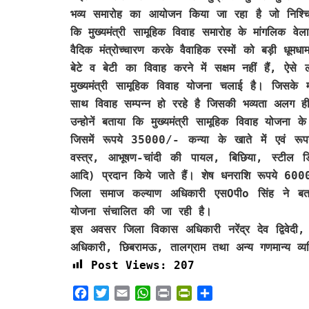
भव्य समारोह का आयोजन किया जा रहा है जो निश्चि
कि मुख्यमंत्री सामूहिक विवाह समारोह के मांगलिक व
वैदिक मंत्रोच्चारण करके वैवाहिक रस्मों को बड़ी धू
बेटे व बेटी का विवाह करने में सक्षम नहीं हैं, ऐसे ल
मुख्यमंत्री सामूहिक विवाह योजना चलाई है। जिसके 
साथ विवाह सम्पन्न हो ररहे है जिसकी भव्यता अलग ही
उन्होनें बताया कि मुख्यमंत्री सामूहिक विवाह योजन
जिसमें रूपये 35000/- कन्या के खाते में एवं रू
वस्त्र, आभूषण-चांदी की पायल, बिछिया, स्टील डि
आदि) प्रदान किये जाते हैं। शेष धनराशि रूपये 6000/
जिला समाज कल्याण अधिकारी एसOपीo सिंह ने बताया
योजना संचालित की जा रही है।
इस अवसर जिला विकास अधिकारी नरेंद्र देव द्विवेदी
अधिकारी, छिबरामऊ, तालग्राम तथा अन्य गणमान्य व्यक्
Post Views:
207
F
T
E
W
P
P
S
a
w
m
h
r
r
h