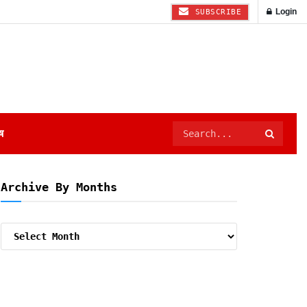
Login
SUBSCRIBE
ष
Archive By Months
Archive
By
Months