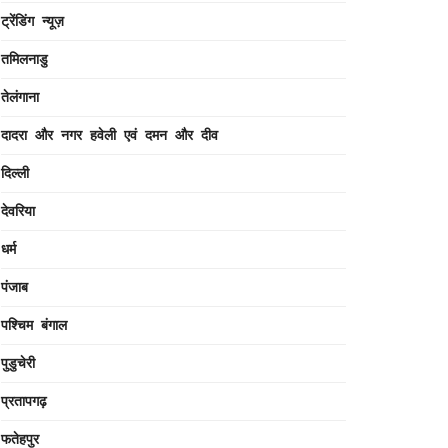
ट्रेंडिंग न्यूज़
तमिलनाडु
तेलंगाना
दादरा और नगर हवेली एवं दमन और दीव
दिल्ली
देवरिया
धर्म
पंजाब
पश्चिम बंगाल
पुडुचेरी
प्रतापगढ़
फतेहपुर