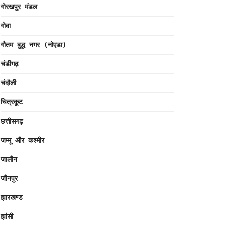
गोरखपुर मंडल
गोवा
गौतम बुद्ध नगर (नोएडा)
चंडीगढ़
चंदौली
चित्रकूट
छत्तीसगढ़
जम्मू और कश्मीर
जालौन
जौनपुर
झारखण्ड
झांसी