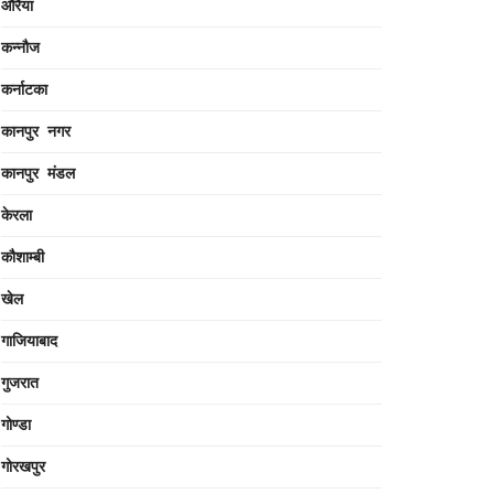
औरैया
कन्नौज
कर्नाटका
कानपुर नगर
कानपुर मंडल
केरला
कौशाम्बी
खेल
गाजियाबाद
गुजरात
गोण्डा
गोरखपुर